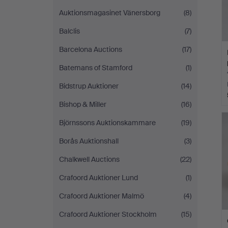
Auktionsmagasinet Vänersborg
(8)
Balclis
(7)
Barcelona Auctions
(17)
Batemans of Stamford
(1)
Bidstrup Auktioner
(14)
Bishop & Miller
(16)
Björnssons Auktionskammare
(19)
Borås Auktionshall
(3)
Chalkwell Auctions
(22)
Crafoord Auktioner Lund
(1)
Crafoord Auktioner Malmö
(4)
Crafoord Auktioner Stockholm
(15)