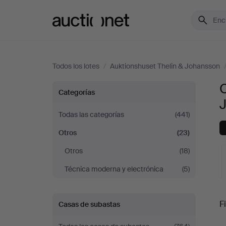
Auctionet.com
Todos los lotes
/
Auktionshuset Thelin & Johansson
O
Otros
Categorías
en
Todas las categorías
(441)
Otros
(23)
Auktionshuset
Otros
(18)
Thelin
Técnica moderna y electrónica
(5)
&
S
Fi
Casas de subastas
Johansson