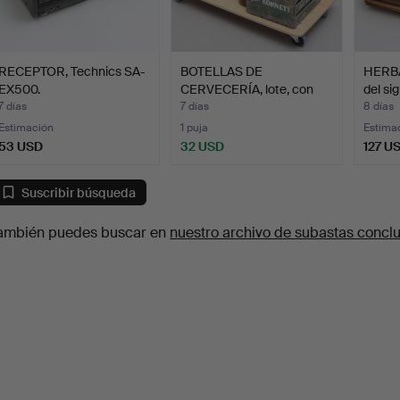
RECEPTOR, Technics SA-
BOTELLAS DE
HERBA
EX500.
CERVECERÍA, lote, con
del sig
caja de …
7 días
7 días
8 días
Estimación
1 puja
Estima
53 USD
32 USD
127 U
Suscribir búsqueda
ambién puedes buscar en
nuestro archivo de subastas concl