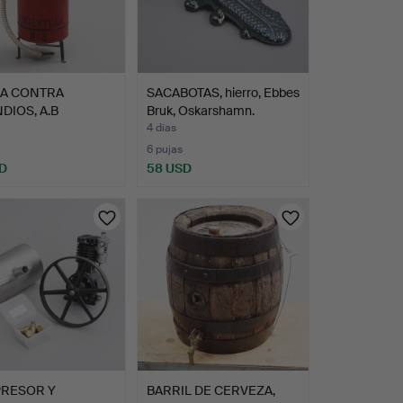
A CONTRA
SACABOTAS, hierro, Ebbes
DIOS, A.B
Bruk, Oskarshamn.
stunamaga…
4 días
6 pujas
D
58 USD
RESOR Y
BARRIL DE CERVEZA,