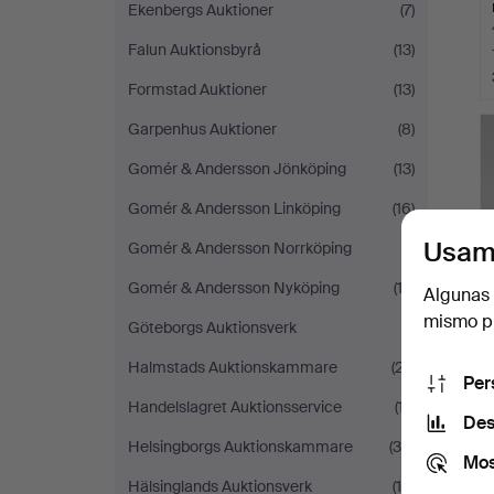
Ekenbergs Auktioner
(7)
Falun Auktionsbyrå
(13)
Formstad Auktioner
(13)
Garpenhus Auktioner
(8)
Gomér & Andersson Jönköping
(13)
Gomér & Andersson Linköping
(16)
Usam
Gomér & Andersson Norrköping
(1)
Gomér & Andersson Nyköping
(12)
Algunas 
mismo pu
Göteborgs Auktionsverk
(1)
Halmstads Auktionskammare
(27)
Per
Handelslagret Auktionsservice
(17)
Des
Helsingborgs Auktionskammare
(39)
Mos
Hälsinglands Auktionsverk
(14)