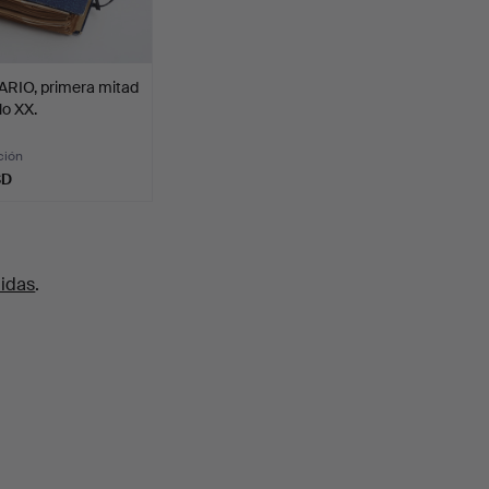
RIO, primera mitad
lo XX.
ción
SD
uidas
.