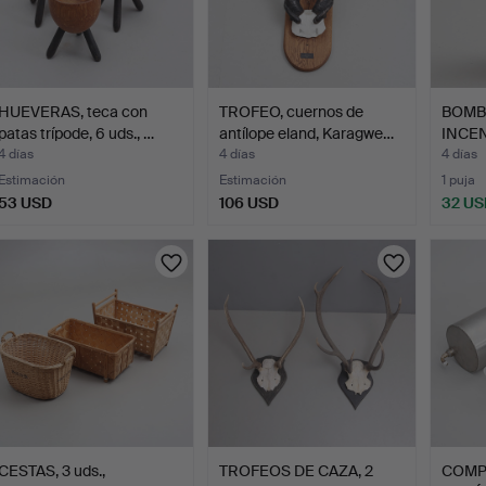
HUEVERAS, teca con
TROFEO, cuernos de
BOMB
patas trípode, 6 uds., …
antílope eland, Karagwe…
INCEN
Eskil
4 días
4 días
4 días
Estimación
Estimación
1 puja
53 USD
106 USD
32 US
CESTAS, 3 uds.,
TROFEOS DE CAZA, 2
COMP