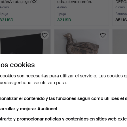
ratán/viruta, siglo XX.
uds., ciervo común.
DEPÓSI
Alema
4 días
4 días
5 días
1 puja
1 puja
Estima
32 USD
32 USD
85 U
os cookies
cookies son necesarias para utilizar el servicio. Las cookies q
edes gestionar se utilizan para:
TV, LCD, Panasonic, TX-
SEÑUELO, madera,
LIMPI
L39E6YK.
principios del siglo XX.
fundid
sonalizar el contenido y las funciones según cómo utilices el s
5 días
5 días
5 días
1 puja
2 pujas
8 pujas
arrollar y mejorar Auctionet.
32 USD
37 USD
69 U
trarte y promocionar noticias y contenidos en sitios web exte