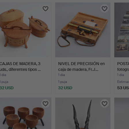
urso
CAJAS DE MADERA, 3
NIVEL DE PRECISIÓN en
POSTA
uds., diferentes tipos …
caja de madera, Fr.J…
fotogr
1 día
1 día
1 día
1 puja
1 puja
Estima
32 USD
32 USD
53 U