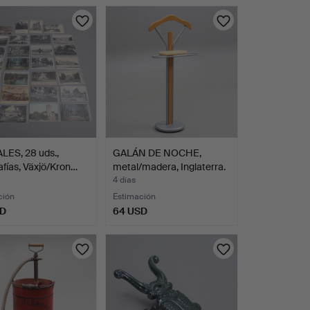
LES, 28 uds.,
GALÁN DE NOCHE,
afías, Växjö/Kron…
metal/madera, Inglaterra.
4 días
ción
Estimación
SD
64 USD