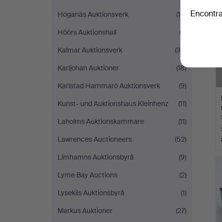
Encontra
Höganäs Auktionsverk
(16)
Höörs Auktionshall
(2)
Kalmar Auktionsverk
(34)
Karljohan Auktioner
(18)
Karlstad Hammarö Auktionsverk
(9)
Kunst- und Auktionshaus Kleinhenz
(11)
Laholms Auktionskammare
(11)
Lawrences Auctioneers
(52)
Limhamns Auktionsbyrå
(9)
Lyme Bay Auctions
(2)
Lysekils Auktionsbyrå
(1)
Markus Auktioner
(27)