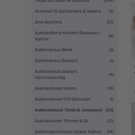
Todas las casas de subastas
(764)
c
Acreman St Auctioneers & Valuers
(2)
Arce Auctions
(23)
Auktionsfirma Kenneth Svensson i
(8)
Kalmar
Auktionshaus Blank
(3)
Auktionshaus Bossard
(1)
Auktionshaus Stuber's
(4)
Hammerschlag
Auktionshuset Kolonn
(19)
Auktionshuset STO Bohuslän
(1)
Auktionshuset Thelin & Johansson
(23)
Auktionshuset Thörner & Ek
(12)
Auktionskammaren Sydost Kalmar
(14)