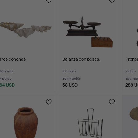
Tres conchas.
Balanza con pesas.
Prensa
12 horas
13 horas
2 días
7 pujas
Estimación
Estima
64 USD
58 USD
289 