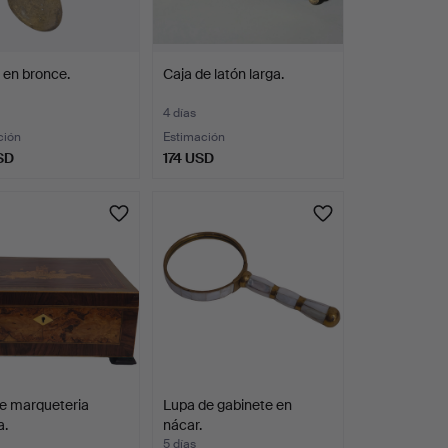
 en bronce.
Caja de latón larga.
4 días
ción
Estimación
SD
174 USD
e marqueteria
Lupa de gabinete en
a.
nácar.
5 días