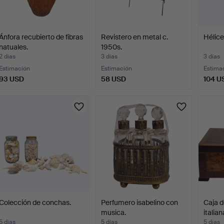
Ánfora recubierto de fibras
Revistero en metal c.
Hélice
natuales.
1950s.
2 días
3 días
3 días
Estimación
Estimación
Estima
93 USD
58 USD
104 U
Colección de conchas.
Perfumero isabelino con
Caja d
musica.
italian
5 días
5 días
5 días