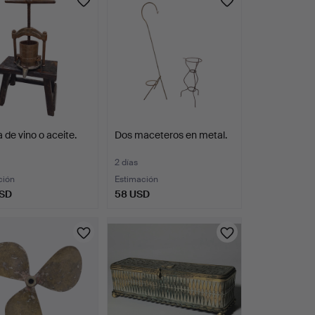
 de vino o aceite.
Dos maceteros en metal.
2 días
ción
Estimación
USD
58 USD