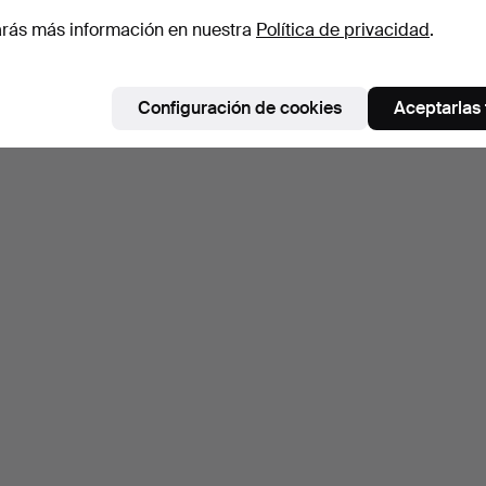
ambién puedes buscar en
nuestro archivo de subastas concl
rás más información en nuestra
Política de privacidad
.
Configuración de cookies
Aceptarlas