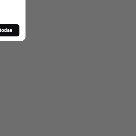
uidas
.
 todas