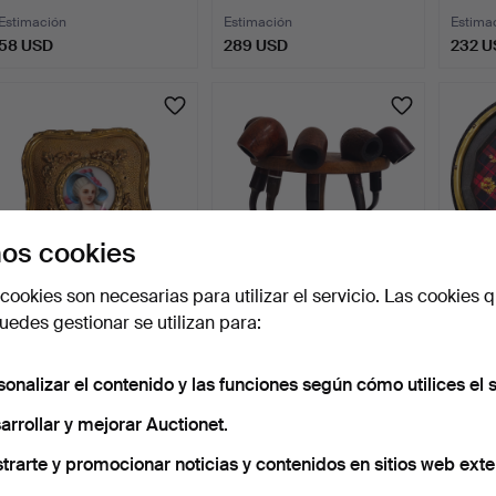
Estimación
Estimación
Estima
58 USD
289 USD
232 U
os cookies
cookies son necesarias para utilizar el servicio. Las cookies q
Caja dorada con miniatura
Pipera con 5 pipas.
TAPIZ
edes gestionar se utilizan para:
de porcelana.
ENMA
5 días
5 días
7 días
sonalizar el contenido y las funciones según cómo utilices el s
Estimación
Estimación
Estima
139 USD
93 USD
58 U
arrollar y mejorar Auctionet.
trarte y promocionar noticias y contenidos en sitios web exte
Suscribir búsqueda