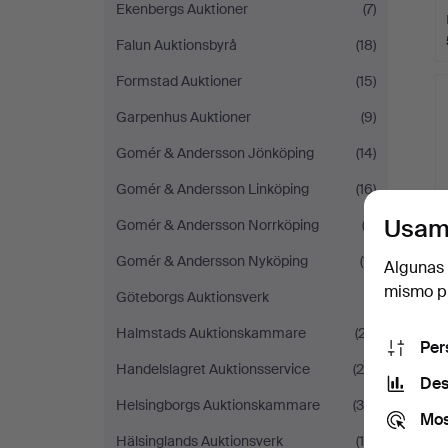
Ekenbergs Auktioner
(7)
Falun Auktionsbyrå
(18)
Formstad Auktioner
(15)
Garpenhus Auktioner
(9)
Gomér & Andersson Jönköping
(14)
Gomér & Andersson Linköping
(16)
Usam
Gomér & Andersson Norrköping
(3)
Gomér & Andersson Nyköping
(11)
Algunas 
mismo pu
Göteborgs Auktionsverk
(1)
Halmstads Auktionskammare
(27)
Per
Handelslagret Auktionsservice
(24)
Des
Helsingborgs Auktionskammare
(38)
Mos
Hälsinglands Auktionsverk
(14)