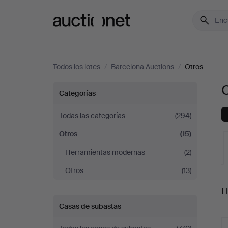
Auctionet.com
Todos los lotes
/
Barcelona Auctions
/
Otros
O
Otros
Categorías
en
Todas las categorías
(294)
Otros
(15)
Barcelona
Herramientas modernas
(2)
Auctions
Otros
(13)
S
Fi
Casas de subastas
c