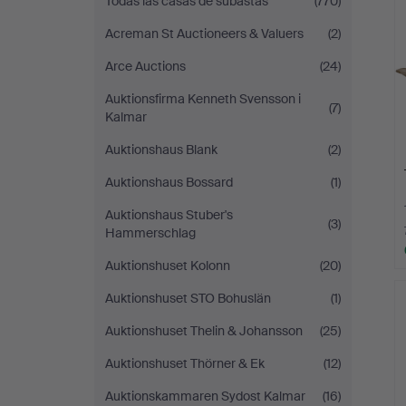
Todas las casas de subastas
(770)
Acreman St Auctioneers & Valuers
(2)
Arce Auctions
(24)
Auktionsfirma Kenneth Svensson i
(7)
Kalmar
Auktionshaus Blank
(2)
Auktionshaus Bossard
(1)
Auktionshaus Stuber's
(3)
Hammerschlag
Auktionshuset Kolonn
(20)
Auktionshuset STO Bohuslän
(1)
Auktionshuset Thelin & Johansson
(25)
Auktionshuset Thörner & Ek
(12)
Auktionskammaren Sydost Kalmar
(16)