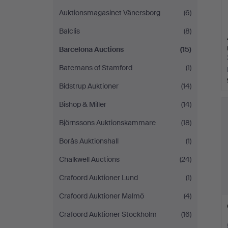
Auktionsmagasinet Vänersborg
(6)
Balclis
(8)
Barcelona Auctions
(15)
Batemans of Stamford
(1)
Bidstrup Auktioner
(14)
Bishop & Miller
(14)
Björnssons Auktionskammare
(18)
Borås Auktionshall
(1)
Chalkwell Auctions
(24)
Crafoord Auktioner Lund
(1)
Crafoord Auktioner Malmö
(4)
Crafoord Auktioner Stockholm
(16)