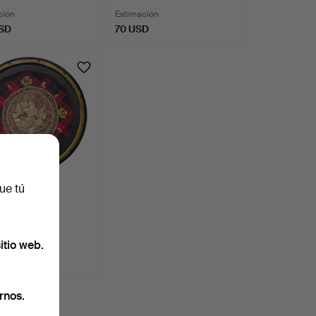
ción
Estimación
SD
70 USD
ue tú
 BALINÉS
RCADO.
itio web.
ción
SD
rnos.