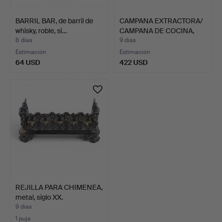
BARRIL BAR, de barril de
CAMPANA EXTRACTORA/
whisky, roble, si…
CAMPANA DE COCINA,
mod…
8 días
9 días
Estimación
Estimación
64 USD
422 USD
REJILLA PARA CHIMENEA,
metal, siglo XX.
9 días
1 puja