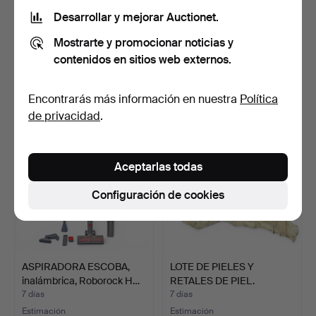
Desarrollar y mejorar Auctionet.
HIDROLIMPIADORA.
ESCALERA, metal ligero, 5
Mostrarte y promocionar noticias y
Kärcher K5, siglo XXI.
peldaños.
7 días
7 días
contenidos en sitios web externos.
1 puja
Estimación
22 USD
43 USD
Encontrarás más información en nuestra
Política
de privacidad
.
Aceptarlas todas
Configuración de cookies
ASPIRADORA ESCOBA,
LOTE DE PIELES Y
inalámbrica, Roborock H…
RETALES DE PIEL.
7 días
7 días
Estimación
Estimación