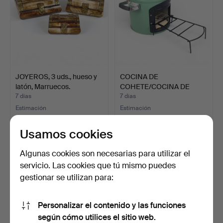
JOYEROS, 3 uds., hueso y
COCINA DE
latón, Marruecos.
COHETE/COCINA DE
CAMPING. Ostove…
7 días
7 días
Estimación
Estimación
53 USD
74 USD
Usamos cookies
Algunas cookies son necesarias para utilizar el
servicio. Las cookies que tú mismo puedes
gestionar se utilizan para:
Personalizar el contenido y las funciones
según cómo utilices el sitio web.