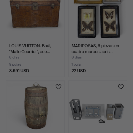
LOUIS VUITTON. Baúl,
MARIPOSAS, 6 piezas en
"Malle Courrier", cue…
cuatro marcos acris…
8 días
8 días
9 pujas
1 puja
3.691 USD
22 USD