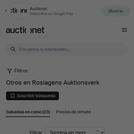
Auctionet
Mostrar
Cerrar
Disponible en Google Play
Auctionet.com
Filtros
Otros
Otros en Roslagens Auktionsverk
en
Suscribir búsqueda
Roslagens
Subastas en curso
(23)
Precios de remate
Auktionsverk
Subastas
Filtrar