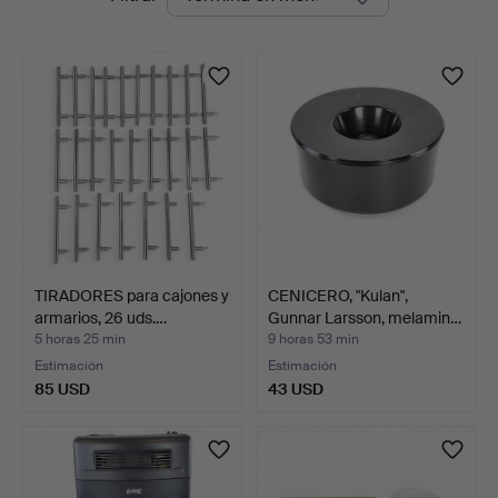
en
curso
TIRADORES para cajones y
CENICERO, "Kulan",
armarios, 26 uds.…
Gunnar Larsson, melamin…
5 horas 25 min
9 horas 53 min
Estimación
Estimación
85 USD
43 USD