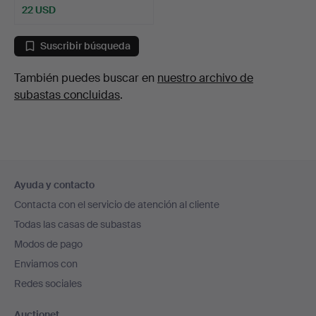
22 USD
Suscribir búsqueda
También puedes buscar en
nuestro archivo de
subastas concluidas
.
Navegación
Ayuda y contacto
en
Contacta con el servicio de atención al cliente
el
Todas las casas de subastas
pie
Modos de pago
de
Enviamos con
página
Redes sociales
Auctionet