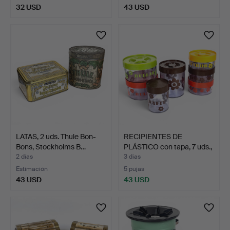
32 USD
43 USD
LATAS, 2 uds. Thule Bon-
RECIPIENTES DE
Bons, Stockholms B…
PLÁSTICO con tapa, 7 uds.,
…
2 días
3 días
Estimación
5 pujas
43 USD
43 USD