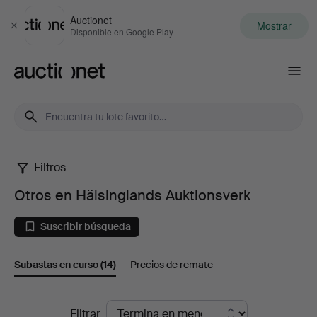
Auctionet
Mostrar
Cerrar
Disponible en Google Play
Auctionet.com
Filtros
Otros
Otros en Hälsinglands Auktionsverk
en
Suscribir búsqueda
Hälsinglands
Subastas en curso
(14)
Precios de remate
Auktionsverk
Subastas
Filtrar