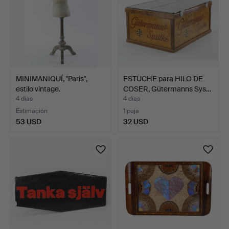
MINIMANIQUÍ, "Paris",
ESTUCHE para HILO DE
estilo vintage.
COSER, Gütermanns Sys…
4 días
4 días
Estimación
1 puja
53 USD
32 USD