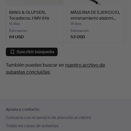
BANG & OLUFSEN,
MÁQUINA DE EJERCICIO,
Tocadiscos, HMV (His
entrenamiento abdomi…
Maste…
14 días
14 días
Estimación
Estimación
64 USD
53 USD
Suscribir búsqueda
También puedes buscar en
nuestro archivo de
subastas concluidas
.
Navegación
Ayuda y contacto
en
Contacta con el servicio de atención al cliente
el
Todas las casas de subastas
pie