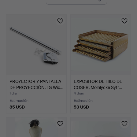
en
curso
PROYECTOR Y PANTALLA
EXPOSITOR DE HILO DE
DE PROYECCIÓN, LG Wid…
COSER, Mölnlycke Sytr…
1 día
4 días
Estimación
Estimación
85 USD
53 USD