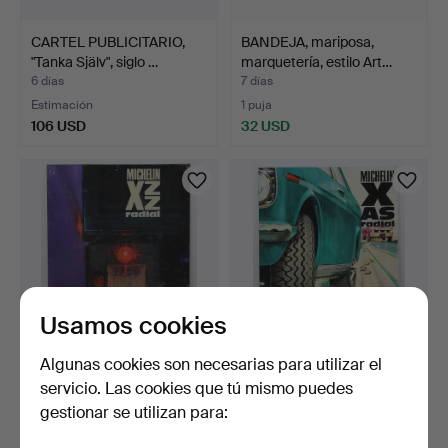
CARTEL PUBLICITARIO,
BANDEJA, mariposa,
"Tanka Själv", siglo …
marquetería, estilo Art…
6 días
7 días
Estimación
1 puja
106 USD
32 USD
Usamos cookies
Algunas cookies son necesarias para utilizar el
CARTEL PUBLICITARIO,
CARTEL PUBLICITARIO,
servicio. Las cookies que tú mismo puedes
chapa, MICHELIN XZZ r…
chapa, MICHELIN XAS r…
gestionar se utilizan para:
7 días
7 días
Estimación
1 puja