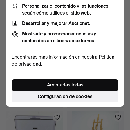
64 USD
32 USD
Personalizar el contenido y las funciones
según cómo utilices el sitio web.
Desarrollar y mejorar Auctionet.
Mostrarte y promocionar noticias y
contenidos en sitios web externos.
Encontrarás más información en nuestra
Política
de privacidad
.
CARTEL PUBLICITARIO,
GNOMOS/DECORACIÓN,
chapa, MICHELIN XC ra…
3 uds., con forma de pa…
Aceptarlas todas
7 días
10 días
Estimación
Estimación
Configuración de cookies
64 USD
64 USD