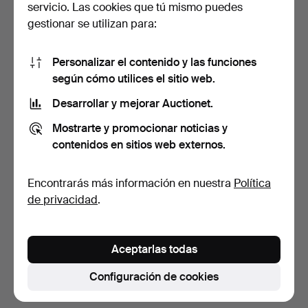
servicio. Las cookies que tú mismo puedes
gestionar se utilizan para:
Personalizar el contenido y las funciones
según cómo utilices el sitio web.
Desarrollar y mejorar Auctionet.
Obermaier München,
Mostrarte y promocionar noticias y
maniquí, Alemania, medi…
contenidos en sitios web externos.
7 días
Estimación
Encontrarás más información en nuestra
Política
173 USD
de privacidad
.
Suscribir búsqueda
Aceptarlas todas
También puedes buscar en
nuestro archivo de
subastas concluidas
.
Configuración de cookies