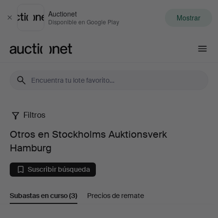
Auctionet
Mostrar
Cerrar
Disponible en Google Play
Auctionet.com
Filtros
Otros
Otros en Stockholms Auktionsverk
en
Hamburg
Stockholms
Suscribir búsqueda
Auktionsverk
Subastas en curso
(3)
Precios de remate
Hamburg