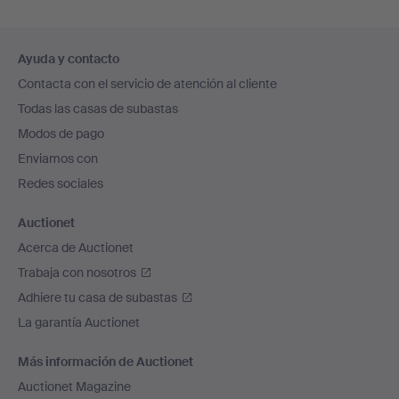
Navegación
Ayuda y contacto
en
Contacta con el servicio de atención al cliente
el
Todas las casas de subastas
pie
Modos de pago
de
Enviamos con
página
Redes sociales
Auctionet
Acerca de Auctionet
Trabaja con nosotros
Adhiere tu casa de subastas
La garantía Auctionet
Más información de Auctionet
Auctionet Magazine