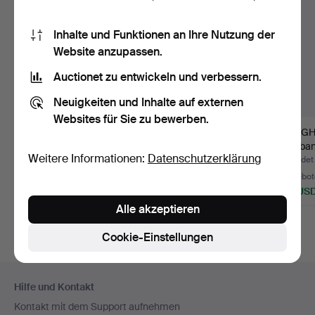
Inhalte und Funktionen an Ihre Nutzung der
Website anzupassen.
Auctionet zu entwickeln und verbessern.
Neuigkeiten und Inhalte auf externen
Websites für Sie zu bewerben.
JUNGHANS.
Sammlung Pilot Watch
JUNGH
Armbanduhr, Quarz mit
Collection, Edition A…
Armband
Weitere Informationen:
Datenschutzerklärung
Datum, was…
Sapphir
Beendet 31. Jul 2026
Beendet 19. Jul 2026
Beendet
6 Gebote
8 Gebote
21 Gebot
70 USD
124 USD
177 US
Alle akzeptieren
Cookie-Einstellungen
Fußzeilen-
Hilfe und Kontakt
Navigation
Kontakt mit dem Support aufnehmen