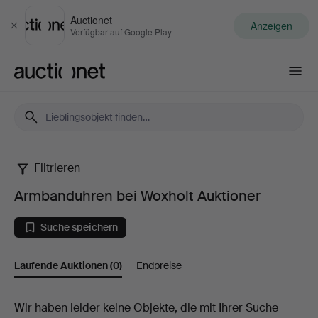
Auctionet
Anzeigen
Schließen
Verfügbar auf Google Play
Auctionet.com
Filtrieren
Armbanduhren
Armbanduhren bei Woxholt Auktioner
bei
Suche speichern
Woxholt
Laufende Auktionen
(0)
Endpreise
Auktioner
Laufende
Wir haben leider keine Objekte, die mit Ihrer Suche