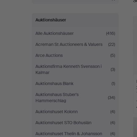
S
A
Auktionshäuser
Alle Auktionshäuser
(416)
Acreman St Auctioneers & Valuers
(22)
Arce Auctions
(5)
Auktionsfirma Kenneth Svensson i
(3)
Kalmar
Auktionshaus Blank
(1)
Auktionshaus Stuber's
(34)
Hammerschlag
Auktionshuset Kolonn
(4)
Auktionshuset STO Bohuslän
(4)
Auktionshuset Thelin & Johansson
(4)