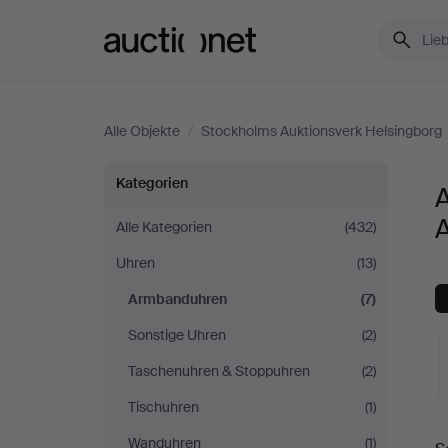
Auctionet.com
Alle Objekte
/
Stockholms Auktionsverk Helsingborg
Armbanduhren
Kategorien
bei
Alle Kategorien
(432)
Uhren
(13)
Stockholms
Armbanduhren
(7)
Auktionsverk
Sonstige Uhren
(2)
Helsingborg
Taschenuhren & Stoppuhren
(2)
Tischuhren
(1)
L
Wanduhren
(1)