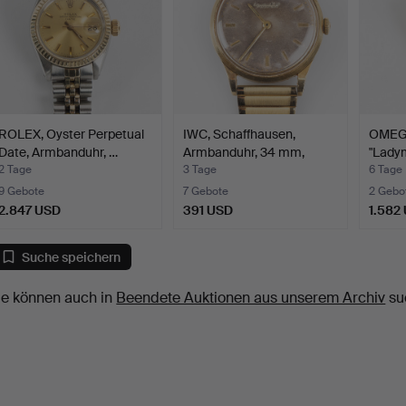
ROLEX, Oyster Perpetual
IWC, Schaffhausen,
OMEGA
Date, Armbanduhr, …
Armbanduhr, 34 mm,
"Lady
Gold…
2 Tage
3 Tage
6 Tage
9 Gebote
7 Gebote
2 Gebo
2.847 USD
391 USD
1.582
Suche speichern
ie können auch in
Beendete Auktionen aus unserem Archiv
su