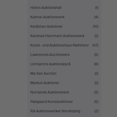
Höörs Auktionshall
(1)
Kalmar Auktionsverk
(4)
Karljohan Auktioner
(10)
Karlstad Hammarö Auktionsverk
(2)
Kunst- und Auktionshaus Kleinhenz
(47)
Lawrences Auctioneers
(5)
Limhamns Auktionsbyrå
(6)
Ma San Auction
(2)
Markus Auktioner
(2)
Norrlands Auktionsverk
(5)
Palsgaard Kunstauktioner
(5)
RA Auktionsverket Norrköping
(2)