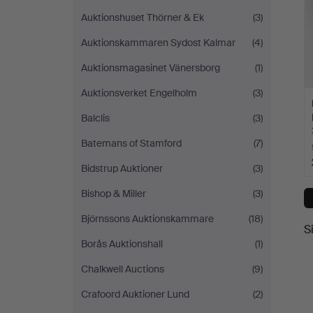
Auktionshuset Thörner & Ek
(3)
Auktionskammaren Sydost Kalmar
(4)
Auktionsmagasinet Vänersborg
(1)
Auktionsverket Engelholm
(3)
Balclis
(3)
Batemans of Stamford
(7)
Bidstrup Auktioner
(3)
Bishop & Miller
(3)
Björnssons Auktionskammare
(18)
S
Borås Auktionshall
(1)
Chalkwell Auctions
(9)
Crafoord Auktioner Lund
(2)