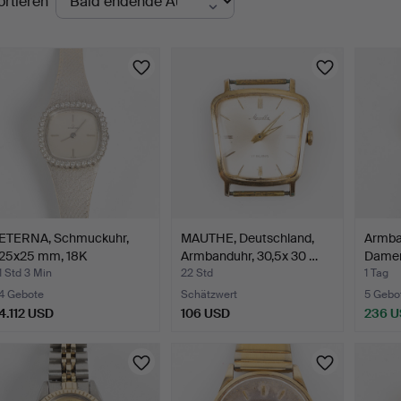
ortieren
uktionen
ETERNA, Schmuckuhr,
MAUTHE, Deutschland,
Armban
25x25 mm, 18K
Armbanduhr, 30,5x 30 …
Damen
Weißgold…
1 Std 3 Min
22 Std
1 Tag
4 Gebote
Schätzwert
5 Gebo
4.112 USD
106 USD
236 