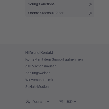
Young's Auctions
(1)
Örebro Stadsauktioner
(1)
Fußzeilen-
Hilfe und Kontakt
Navigation
Kontakt mit dem Support aufnehmen
Alle Auktionshäuser
Zahlungsweisen
Wir versenden mit
Soziale Medien
Deutsch
USD