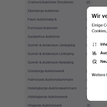
Crafoord Auktioner Stockholm
(2)
Ekenbergs Auktioner
(1)
Wir v
Falun Auktionsbyrå
(4)
Einige C
Formstad Auktioner
(4)
Cookies,
Garpenhus Auktioner
(3)
Inh
Gomér & Andersson Jönköping
(6)
Auc
Gomér & Andersson Linköping
(4)
Neu
Gomér & Andersson Nyköping
(1)
Göteborgs Auktionsverk
(9)
Weitere 
Halmstads Auktionskammare
(4)
Helsingborgs Auktionskammare
(3)
Hälsinglands Auktionsverk
(6)
Höganäs Auktionsverk
(1)