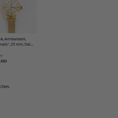
, Armbanduhr,
matic", 25 mm, Dat…
te
 USD
chen.