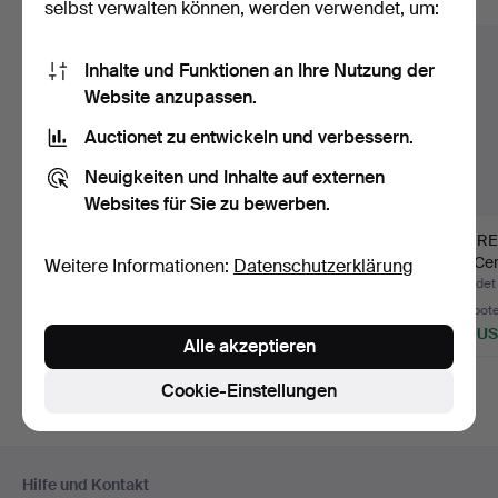
Alle Objekte anzeigen
selbst verwalten können, werden verwendet, um:
Inhalte und Funktionen an Ihre Nutzung der
Website anzupassen.
Auctionet zu entwickeln und verbessern.
Neuigkeiten und Inhalte auf externen
Websites für Sie zu bewerben.
HERRENARMBANDU
TASCHENUHR &
HERR
HR, Certina 14 K Gold.
ARMBANDUHR,
HR, Cer
Weitere Informationen:
Datenschutzerklärung
Seeland / Edox.
Country
Beendet 6. Aug 2026
Beendet 3. Aug 2026
Beendet 
9 Gebote
6 Gebote
4 Gebot
521 USD
76 USD
844 U
Alle akzeptieren
Cookie-Einstellungen
Fußzeilen-
Hilfe und Kontakt
Navigation