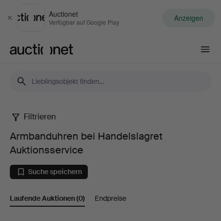
Auctionet
Anzeigen
Schließen
Verfügbar auf Google Play
Auctionet.com
Filtrieren
Armbanduhren
Armbanduhren bei Handelslagret
bei
Auktionsservice
Handelslagret
Suche speichern
Auktionsservice
Laufende Auktionen
(0)
Endpreise