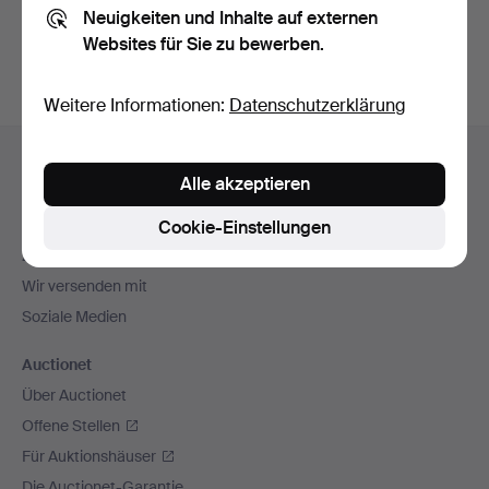
Neuigkeiten und Inhalte auf externen
Archiv
suchen.
Websites für Sie zu bewerben.
Weitere Informationen:
Datenschutzerklärung
Fußzeilen-
Hilfe und Kontakt
Navigation
Alle akzeptieren
Kontakt mit dem Support aufnehmen
Alle Auktionshäuser
Cookie-Einstellungen
Zahlungsweisen
Wir versenden mit
Soziale Medien
Auctionet
Über Auctionet
Offene Stellen
Für Auktionshäuser
Die Auctionet-Garantie