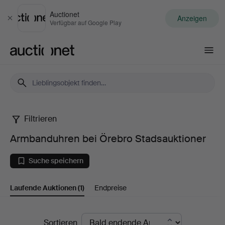
Auctionet
Anzeigen
Schließen
Verfügbar auf Google Play
Auctionet.com
Filtrieren
Armbanduhren
Armbanduhren bei Örebro Stadsauktioner
bei
Suche speichern
Örebro
Laufende Auktionen
(1)
Endpreise
Stadsauktioner
Laufende
Sortieren