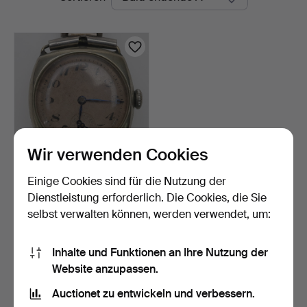
Auktionen
Wir verwenden Cookies
Einige Cookies sind für die Nutzung der
ARMBANDUHR. Nickel, 15
Jewels, "Trench-wat…
Dienstleistung erforderlich. Die Cookies, die Sie
5 Tage
selbst verwalten können, werden verwendet, um:
Schätzwert
64 USD
Inhalte und Funktionen an Ihre Nutzung der
Website anzupassen.
Suche speichern
Auctionet zu entwickeln und verbessern.
Sie können auch in
Beendete Auktionen aus unserem