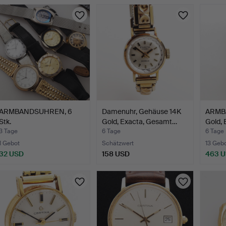
ARMBANDSUHREN, 6
Damenuhr, Gehäuse 14K
ARMB
Stk.
Gold, Exacta, Gesamt…
Gold, B
Gesam
3 Tage
6 Tage
6 Tage
1 Gebot
Schätzwert
13 Geb
32 USD
158 USD
463 