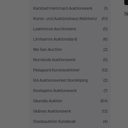
Karlstad Hammarö Auktionsverk
(1)
S
Kunst- und Auktionshaus Kleinhenz
(51)
Lawrences Auctioneers
(5)
Limhamns Auktionsbyrå
(6)
Ma San Auction
(2)
Norrlands Auktionsverk
(5)
Palsgaard Kunstauktioner
(12)
RA Auktionsverket Norrköping
(2)
Roslagens Auktionsverk
(7)
Skandia Auktion
(64)
Skånes Auktionsverk
(12)
Stadsauktion Sundsvall
(4)