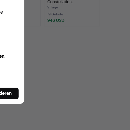
a und Seiko.
Constellation.
9 Tage
ie
wert
19 Gebote
SD
946 USD
en.
tieren