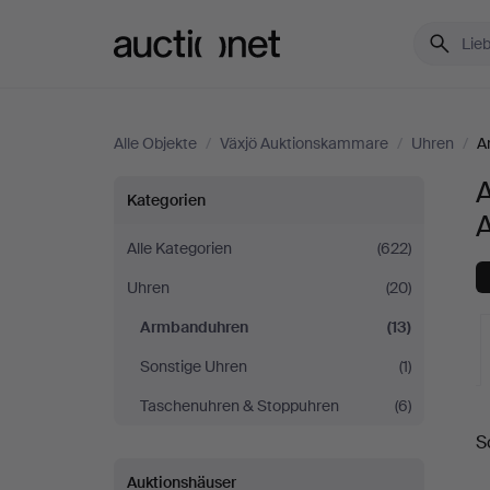
Auctionet.com
Alle Objekte
/
Växjö Auktionskammare
/
Uhren
/
A
Armbanduhren
Kategorien
bei
Alle Kategorien
(622)
Uhren
(20)
Växjö
Armbanduhren
(13)
Auktionskammare
Sonstige Uhren
(1)
Taschenuhren & Stoppuhren
(6)
L
S
A
Auktionshäuser