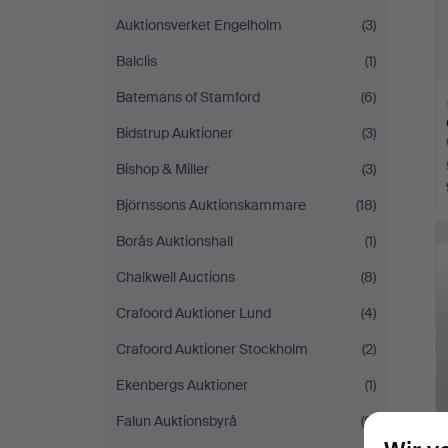
Auktionsverket Engelholm
(3)
Balclis
(1)
Batemans of Stamford
(6)
Bidstrup Auktioner
(3)
Bishop & Miller
(3)
Björnssons Auktionskammare
(18)
A
O
Borås Auktionshall
(1)
Chalkwell Auctions
(8)
Crafoord Auktioner Lund
(4)
Crafoord Auktioner Stockholm
(2)
Ekenbergs Auktioner
(1)
Falun Auktionsbyrå
(8)