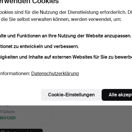
erwenden Cookies
14K, Gesamtgewicht
18K, Belinda,
Certin
18,71…
Gesamtgewi…
7 Tage
7 Tage
9 Tage
ookies sind für die Nutzung der Dienstleistung erforderlich. D
4 Gebote
3 Gebote
Schätz
 die Sie selbst verwalten können, werden verwendet, um:
43 USD
43 USD
64 U
alte und Funktionen an Ihre Nutzung der Website anzupassen.
tionet zu entwickeln und verbessern.
igkeiten und Inhalte auf externen Websites für Sie zu bewerb
Informationen:
Datenschutzerklärung
ARMBANDSUHR, Omega,
Cookie-Einstellungen
Alle akzep
Stahl.
9 Tage
11 Gebote
160 USD