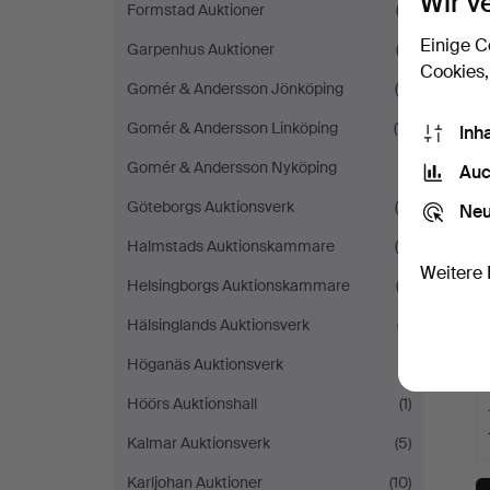
Wir v
Formstad Auktioner
(3)
Einige C
Garpenhus Auktioner
(3)
Cookies,
Gomér & Andersson Jönköping
(6)
Gomér & Andersson Linköping
(11)
Inh
Gomér & Andersson Nyköping
(1)
Auc
Göteborgs Auktionsverk
(9)
Neu
Halmstads Auktionskammare
(4)
Weitere 
Helsingborgs Auktionskammare
(3)
Hälsinglands Auktionsverk
(7)
Höganäs Auktionsverk
(1)
Höörs Auktionshall
(1)
Kalmar Auktionsverk
(5)
Karljohan Auktioner
(10)