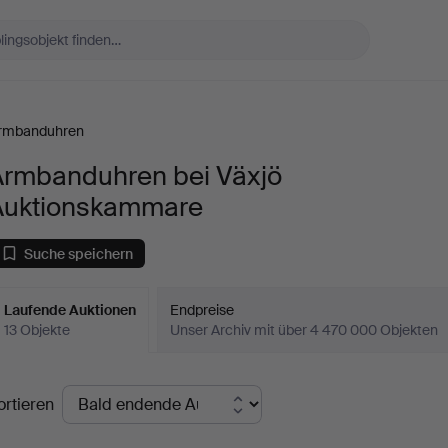
rmbanduhren
Armbanduhren bei Växjö
Auktionskammare
Suche speichern
Laufende Auktionen
Endpreise
13 Objekte
Unser Archiv mit über 4 470 000 Objekten
aufende
ortieren
uktionen