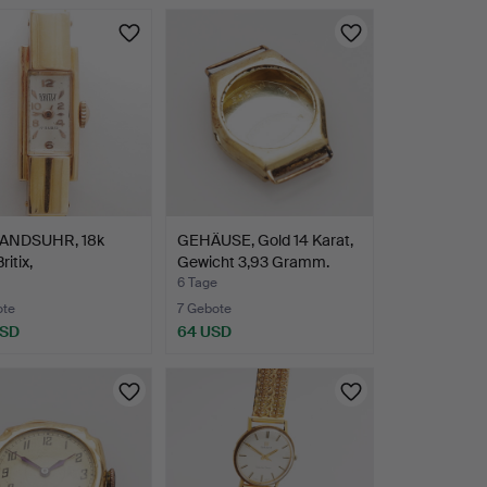
ANDSUHR, 18k
GEHÄUSE, Gold 14 Karat,
ritix,
Gewicht 3,93 Gramm.
tgewic…
6 Tage
ote
7 Gebote
USD
64 USD