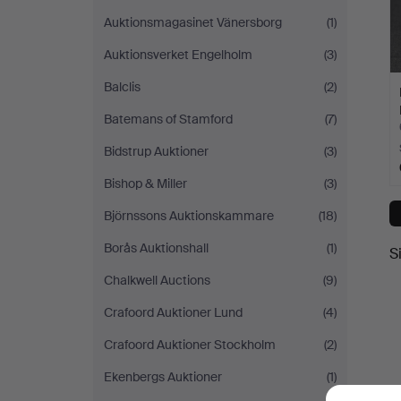
Auktionsmagasinet Vänersborg
(1)
Auktionsverket Engelholm
(3)
Balclis
(2)
Batemans of Stamford
(7)
Bidstrup Auktioner
(3)
Bishop & Miller
(3)
Björnssons Auktionskammare
(18)
Borås Auktionshall
(1)
S
Chalkwell Auctions
(9)
Crafoord Auktioner Lund
(4)
Crafoord Auktioner Stockholm
(2)
Ekenbergs Auktioner
(1)