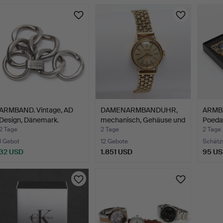
ARMBAND. Vintage, AD
DAMENARMBANDUHR,
ARMB
Design, Dänemark.
mechanisch, Gehäuse und
Poedag
A…
zeitge
2 Tage
2 Tage
2 Tage
1 Gebot
12 Gebote
Schätz
32 USD
1.851 USD
95 U