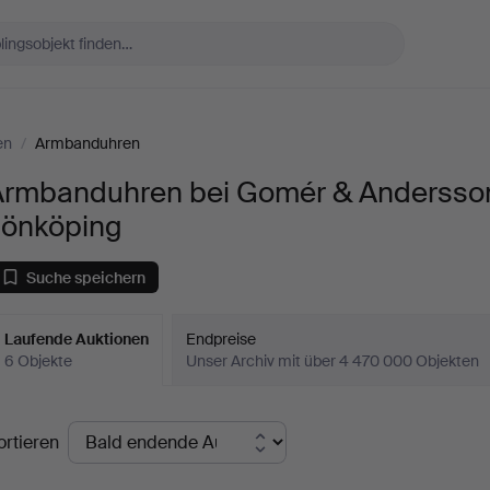
en
/
Armbanduhren
Armbanduhren bei Gomér & Andersso
Jönköping
Suche speichern
Laufende Auktionen
Endpreise
6 Objekte
Unser Archiv mit über 4 470 000 Objekten
aufende
ortieren
uktionen