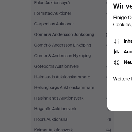
Falun Auktionsbyrå
(4)
Wir v
Formstad Auktioner
(4)
Einige C
Garpenhus Auktioner
(3)
Cookies,
Gomér & Andersson Jönköping
(6)
Inh
Gomér & Andersson Linköping
(4)
Auc
Gomér & Andersson Nyköping
(1)
Neu
Göteborgs Auktionsverk
(9)
Halmstads Auktionskammare
(4)
Weitere 
Helsingborgs Auktionskammare
(3)
Hälsinglands Auktionsverk
(6)
Höganäs Auktionsverk
(1)
Höörs Auktionshall
(1)
Kalmar Auktionsverk
(4)