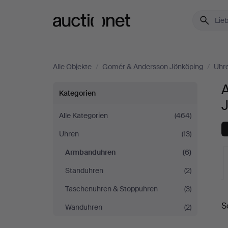
Auctionet.com
Alle Objekte
/
Gomér & Andersson Jönköping
/
Uhr
Armbanduhren
Kategorien
bei
Alle Kategorien
(464)
Uhren
(13)
Gomér
Armbanduhren
(6)
&
Standuhren
(2)
Andersson
Taschenuhren & Stoppuhren
(3)
L
S
Wanduhren
(2)
Jönköping
A