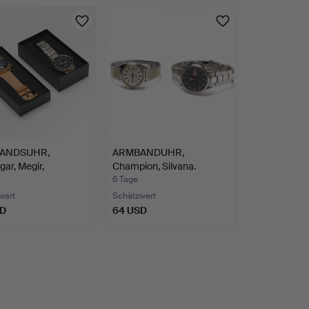
ANDSUHR,
ARMBANDUHR,
ar, Megir,
Champion, Silvana.
nössis…
6 Tage
wert
Schätzwert
SD
64 USD