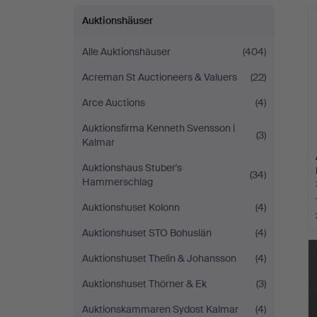
Auktionshäuser
Alle Auktionshäuser
(404)
Acreman St Auctioneers & Valuers
(22)
Arce Auctions
(4)
Auktionsfirma Kenneth Svensson i
(3)
Kalmar
Auktionshaus Stuber's
(34)
Hammerschlag
Auktionshuset Kolonn
(4)
Auktionshuset STO Bohuslän
(4)
Auktionshuset Thelin & Johansson
(4)
Auktionshuset Thörner & Ek
(3)
Auktionskammaren Sydost Kalmar
(4)