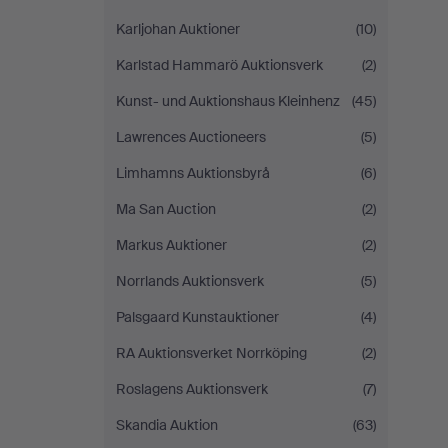
Karljohan Auktioner
(10)
Karlstad Hammarö Auktionsverk
(2)
Kunst- und Auktionshaus Kleinhenz
(45)
Lawrences Auctioneers
(5)
Limhamns Auktionsbyrå
(6)
Ma San Auction
(2)
Markus Auktioner
(2)
Norrlands Auktionsverk
(5)
Palsgaard Kunstauktioner
(4)
RA Auktionsverket Norrköping
(2)
Roslagens Auktionsverk
(7)
Skandia Auktion
(63)