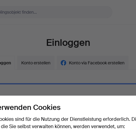
Einloggen
oggen
Konto erstellen
Konto via Facebook erstellen
erwenden Cookies
ort
Das Passwort als Klartext a
ookies sind für die Nutzung der Dienstleistung erforderlich. D
 die Sie selbst verwalten können, werden verwendet, um:
rt vergessen?