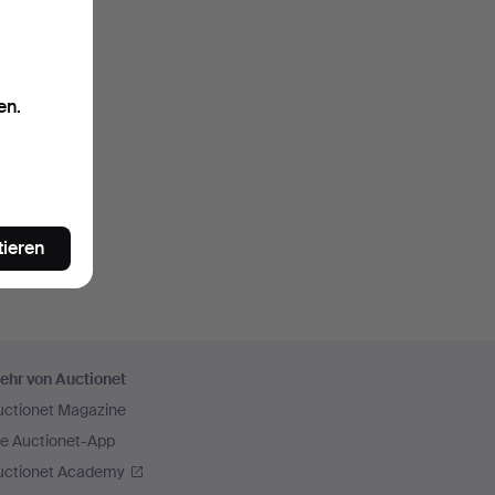
en.
tieren
ehr von Auctionet
uctionet Magazine
ie Auctionet-App
uctionet Academy