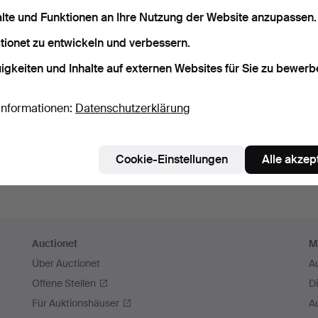
sswort speichern
alte und Funktionen an Ihre Nutzung der Website anzupassen.
tionet zu entwickeln und verbessern.
Einloggen
igkeiten und Inhalte auf externen Websites für Sie zu bewerb
oder hier via Facebook einloggen
Informationen:
Datenschutzerklärung
Weiter mit Facebook
Cookie-Einstellungen
Alle akzep
Auctionet
M
Über Auctionet
A
Offene Stellen
D
Für Auktionshäuser
A