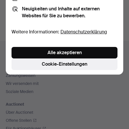
Sie können auch in
Beendete Auktionen aus unserem
Neuigkeiten und Inhalte auf externen
Archiv
suchen.
Websites für Sie zu bewerben.
Weitere Informationen:
Datenschutzerklärung
Fußzeilen-
Hilfe und Kontakt
Alle akzeptieren
Navigation
Kontakt mit dem Support aufnehmen
Cookie-Einstellungen
Alle Auktionshäuser
Zahlungsweisen
Wir versenden mit
Soziale Medien
Auctionet
Über Auctionet
Offene Stellen
Für Auktionshäuser