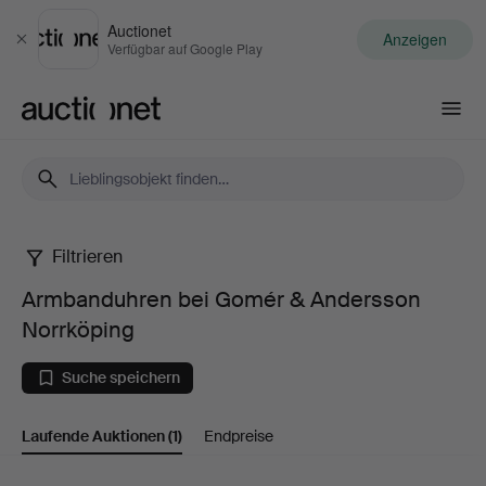
Auctionet
Anzeigen
Schließen
Verfügbar auf Google Play
Auctionet.com
Filtrieren
Armbanduhren
Armbanduhren bei Gomér & Andersson
bei
Norrköping
Gomér
Suche speichern
&
Laufende Auktionen
(1)
Endpreise
Andersson