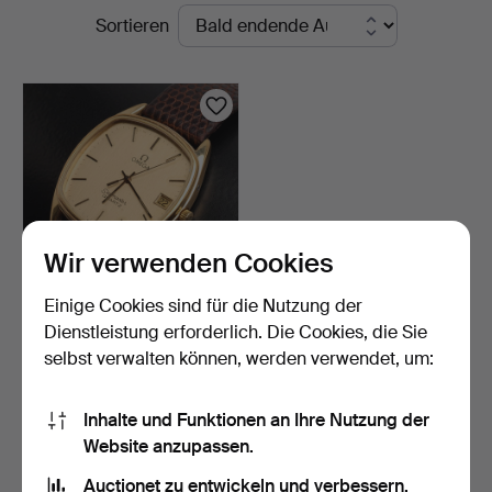
Laufende
Sortieren
Norrköping
Auktionen
Wir verwenden Cookies
Einige Cookies sind für die Nutzung der
ARMBANDSUHR, Omega,
Dienstleistung erforderlich. Die Cookies, die Sie
Seamaster Quartz, Gold…
selbst verwalten können, werden verwendet, um:
7 Tage
Schätzwert
263 USD
Inhalte und Funktionen an Ihre Nutzung der
Website anzupassen.
Suche speichern
Auctionet zu entwickeln und verbessern.