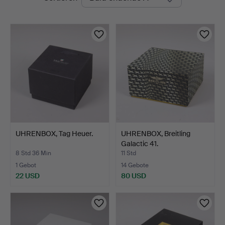
Auktionen
UHRENBOX, Tag Heuer.
UHRENBOX, Breitling
Galactic 41.
8 Std 36 Min
11 Std
1 Gebot
14 Gebote
22 USD
80 USD