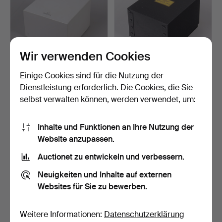
Wir verwenden Cookies
Einige Cookies sind für die Nutzung der
UHRENBOX, Omega.
UHRENBOX, Breitling
Avenger II.
Dienstleistung erforderlich. Die Cookies, die Sie
12 Std
16 Std
selbst verwalten können, werden verwendet, um:
11 Gebote
10 Gebote
55 USD
59 USD
Inhalte und Funktionen an Ihre Nutzung der
Website anzupassen.
Auctionet zu entwickeln und verbessern.
Neuigkeiten und Inhalte auf externen
Websites für Sie zu bewerben.
Weitere Informationen:
Datenschutzerklärung