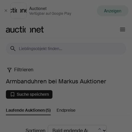
Auctionet
Anzeigen
Schließen
Verfügbar auf Google Play
Auctionet.com
Filtrieren
Armbanduhren
Armbanduhren bei Markus Auktioner
bei
Suche speichern
Markus
Laufende Auktionen
(5)
Endpreise
Auktioner
Laufende
Sortieren