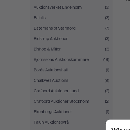
Auktionsverket Engelholm
(3)
Balclis
(3)
Batemans of Stamford
(7)
Bidstrup Auktioner
(3)
Bishop & Miller
(3)
Björnssons Auktionskammare
(18)
Borås Auktionshall
(1)
Chalkwell Auctions
(9)
Crafoord Auktioner Lund
(2)
Crafoord Auktioner Stockholm
(2)
Ekenbergs Auktioner
(1)
Falun Auktionsbyrå
(4)