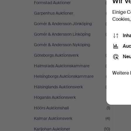
Wir v
Formstad Auktioner
(4)
Einige C
Garpenhus Auktioner
(3)
Cookies,
Gomér & Andersson Jönköping
(6)
Gomér & Andersson Linköping
(4)
Inh
Gomér & Andersson Nyköping
(1)
Auc
Göteborgs Auktionsverk
(9)
Neu
Halmstads Auktionskammare
(4)
Weitere 
Helsingborgs Auktionskammare
(3)
Hälsinglands Auktionsverk
(6)
Höganäs Auktionsverk
(1)
Höörs Auktionshall
(1)
Kalmar Auktionsverk
(4)
Karljohan Auktioner
(10)