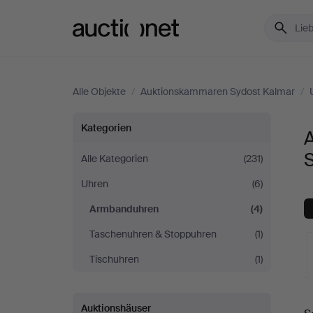
Auctionet.com
Alle Objekte
/
Auktionskammaren Sydost Kalmar
/
Armbanduhren
Kategorien
bei
Alle Kategorien
(231)
Uhren
(6)
Auktionskammaren
Armbanduhren
(4)
Sydost
Taschenuhren & Stoppuhren
(1)
Kalmar
Tischuhren
(1)
L
Auktionshäuser