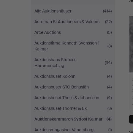
S
A
Alle Auktionshäuser
(414)
Acreman St Auctioneers & Valuers
(22)
Arce Auctions
(5)
Auktionsfirma Kenneth Svensson i
(3)
Kalmar
Auktionshaus Stuber's
(34)
Hammerschlag
Auktionshuset Kolonn
(4)
Auktionshuset STO Bohuslän
(4)
Auktionshuset Thelin & Johansson
(4)
Auktionshuset Thörner & Ek
(3)
Auktionskammaren Sydost Kalmar
(4)
Auktionsmagasinet Vänersborg
(1)
S