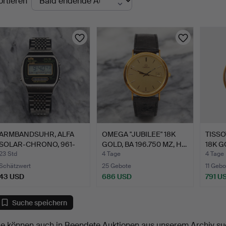
ortieren
uktionen
ARMBANDSUHR, ALFA
OMEGA "JUBILEE" 18K
TISSO
SOLAR-CHRONO, 961-
GOLD, BA 196.750 MZ, H…
18K G
2030, …
HERR
23 Std
4 Tage
4 Tage
Schätzwert
25 Gebote
11 Gebo
43 USD
686 USD
791 U
Suche speichern
ie können auch in
Beendete Auktionen aus unserem Archiv
su