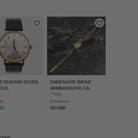
T, SEASTAR SEVEN,
DAMENUHR "BIRKA"
OLD,
ARMBANDUHR, CA.
ENARM…
1950ER/19…
7 Tage
te
Schätzwert
SD
53 USD
chen.