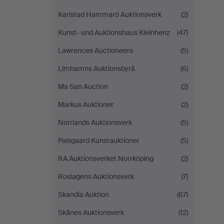
Karlstad Hammarö Auktionsverk
(2)
Kunst- und Auktionshaus Kleinhenz
(47)
Lawrences Auctioneers
(5)
Limhamns Auktionsbyrå
(6)
Ma San Auction
(2)
Markus Auktioner
(2)
Norrlands Auktionsverk
(5)
Palsgaard Kunstauktioner
(5)
RA Auktionsverket Norrköping
(2)
Roslagens Auktionsverk
(7)
Skandia Auktion
(67)
Skånes Auktionsverk
(12)