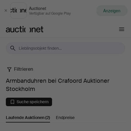
Auctionet
Anzeigen
Schließen
Verfügbar auf Google Play
Auctionet.com
Filtrieren
Armbanduhren
Armbanduhren bei Crafoord Auktioner
bei
Stockholm
Crafoord
Suche speichern
Auktioner
Laufende Auktionen
(2)
Endpreise
Stockholm