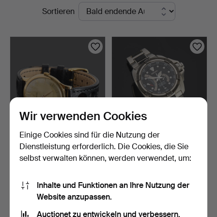
Laufende
Sortieren
Auktionen
Wir verwenden Cookies
Einige Cookies sind für die Nutzung der
OMEGA, Armbanduhr, 1961,
SEIKO, Armbanduhr,
Dienstleistung erforderlich. Die Cookies, die Sie
Uhr in 18 Karat G…
Velatura Kinetic, Saphi…
selbst verwalten können, werden verwendet, um:
2 Tage
3 Tage
7 Gebote
19 Gebote
1.583 USD
180 USD
Inhalte und Funktionen an Ihre Nutzung der
Website anzupassen.
Suche speichern
Auctionet zu entwickeln und verbessern.