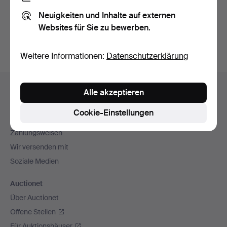
Sie können auch in
Beendete Auktionen aus unserem
Neuigkeiten und Inhalte auf externen
Archiv
suchen.
Websites für Sie zu bewerben.
Weitere Informationen:
Datenschutzerklärung
Fußzeilen-
Hilfe und Kontakt
Alle akzeptieren
Navigation
Kontakt mit dem Support aufnehmen
Cookie-Einstellungen
Alle Auktionshäuser
Zahlungsweisen
Wir versenden mit
Soziale Medien
Auctionet
Über Auctionet
Offene Stellen
Für Auktionshäuser