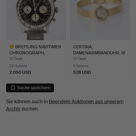
BREITLING NAVITIMER
CERTINA,
CHRONOGRAPH,
DAMENARMBANDUHR. 18
ARMBANDUH…
Karat Gold in…
10 Tage
10 Tage
22 Gebote
5 Gebote
2.050 USD
528 USD
Ausgewähltes
Objekt
Suche speichern
Sie können auch in
Beendete Auktionen aus unserem
Archiv
suchen.