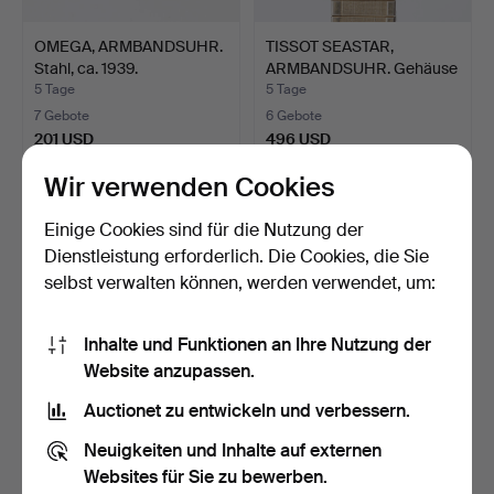
OMEGA, ARMBANDSUHR.
TISSOT SEASTAR,
Stahl, ca. 1939.
ARMBANDSUHR. Gehäuse
aus 1…
5 Tage
5 Tage
7 Gebote
6 Gebote
201 USD
496 USD
Wir verwenden Cookies
Einige Cookies sind für die Nutzung der
Dienstleistung erforderlich. Die Cookies, die Sie
selbst verwalten können, werden verwendet, um:
Inhalte und Funktionen an Ihre Nutzung der
Website anzupassen.
Auctionet zu entwickeln und verbessern.
MONITOR,
TISSOT UND CERTINA,
DAMENARMBANDUHR.
DAMENARMBANDUHREN,
Neuigkeiten und Inhalte auf externen
Gehäuse aus 14 K…
2 S…
7 Tage
7 Tage
Websites für Sie zu bewerben.
12 Gebote
7 Gebote