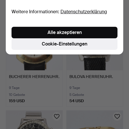
201 USD
654 USD
Weitere Informationen:
Datenschutzerklärung
Alle akzeptieren
Cookie-Einstellungen
BUCHERER HERRENUHR.
BULOVA HERRENUHR.
9 Tage
9 Tage
10 Gebote
5 Gebote
159 USD
54 USD