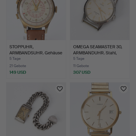
STOPPUHR,
OMEGA SEAMASTER 30,
ARMBANDSUHR. Gehäuse
ARMBANDUHR. Stahl,
in Gold auf…
Han…
5 Tage
5 Tage
21 Gebote
11 Gebote
149 USD
307 USD