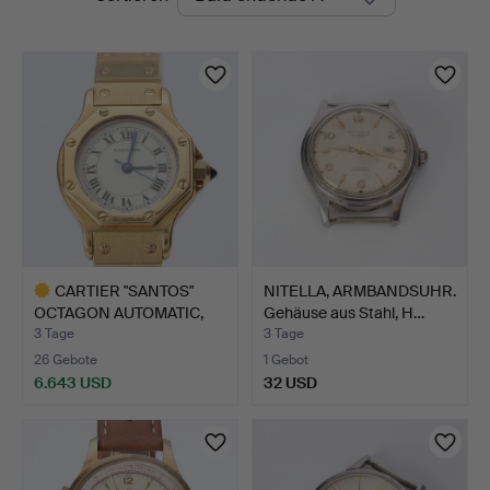
Auktionen
CARTIER "SANTOS"
NITELLA, ARMBANDSUHR.
OCTAGON AUTOMATIC,
Gehäuse aus Stahl, H…
DAMENA…
3 Tage
3 Tage
26 Gebote
1 Gebot
6.643 USD
32 USD
Ausgewähltes
Objekt