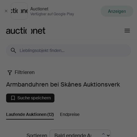
Auctionet
Anzeigen
Schließen
Verfügbar auf Google Play
Auctionet.com
Filtrieren
Armbanduhren
Armbanduhren bei Skånes Auktionsverk
bei
Suche speichern
Skånes
Laufende Auktionen
(12)
Endpreise
Auktionsverk
Laufende
Sortieren