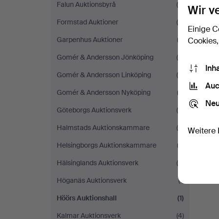
Falun Auktionsbyrå
(5)
Wir v
Formstad Auktioner
(5)
Einige C
Garpenhus Auktioner
(3)
Cookies,
Gomér & Andersson Jönköping
(6)
Inh
Gomér & Andersson Linköping
(4)
Auc
Gomér & Andersson Nyköping
(3)
Neu
Göteborgs Auktionsverk
(9)
Halmstads Auktionskammare
(4)
Weitere 
Helsingborgs Auktionskammare
(3)
Hälsinglands Auktionsverk
(6)
Höganäs Auktionsverk
(1)
Höörs Auktionshall
(1)
Kalmar Auktionsverk
(4)