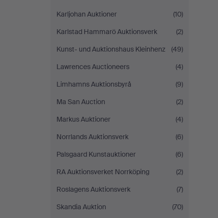
Karljohan Auktioner
(10)
Karlstad Hammarö Auktionsverk
(2)
Kunst- und Auktionshaus Kleinhenz
(49)
Lawrences Auctioneers
(4)
Limhamns Auktionsbyrå
(9)
Ma San Auction
(2)
Markus Auktioner
(4)
Norrlands Auktionsverk
(6)
Palsgaard Kunstauktioner
(6)
RA Auktionsverket Norrköping
(2)
Roslagens Auktionsverk
(7)
Skandia Auktion
(70)