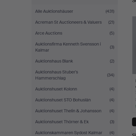
S
A
Alle Auktionshäuser
(431)
Acreman St Auctioneers & Valuers
(21)
Arce Auctions
(5)
Auktionsfirma Kenneth Svensson i
(3)
Kalmar
Auktionshaus Blank
(2)
Auktionshaus Stuber's
(34)
Hammerschlag
Auktionshuset Kolonn
(4)
Auktionshuset STO Bohuslän
(4)
Auktionshuset Thelin & Johansson
(4)
Auktionshuset Thörner & Ek
(3)
Auktionskammaren Sydost Kalmar
(4)
S