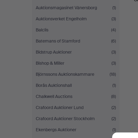
Auktionsmagasinet Vänersborg
(1)
Auktionsverket Engelholm
(3)
Balclis
(4)
Batemans of Stamford
(6)
Bidstrup Auktioner
(3)
Bishop & Miller
(3)
Björnssons Auktionskammare
(18)
Borås Auktionshall
(1)
Chalkwell Auctions
(8)
Crafoord Auktioner Lund
(2)
Crafoord Auktioner Stockholm
(2)
Ekenbergs Auktioner
(1)