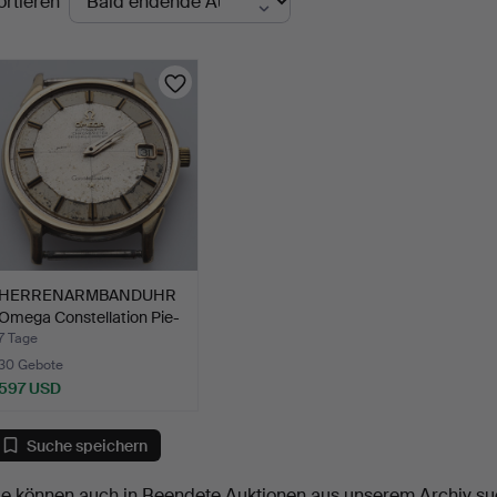
ortieren
uktionen
HERRENARMBANDUHR
Omega Constellation Pie-
p…
7 Tage
30 Gebote
597 USD
Suche speichern
ie können auch in
Beendete Auktionen aus unserem Archiv
su