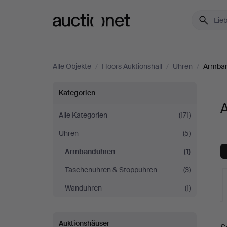
Auctionet.com
Alle Objekte
/
Höörs Auktionshall
/
Uhren
/
Armba
Armbanduhren
Kategorien
bei
Alle Kategorien
(171)
Uhren
(5)
Höörs
Armbanduhren
(1)
Auktionshall
Taschenuhren & Stoppuhren
(3)
Wanduhren
(1)
L
Auktionshäuser