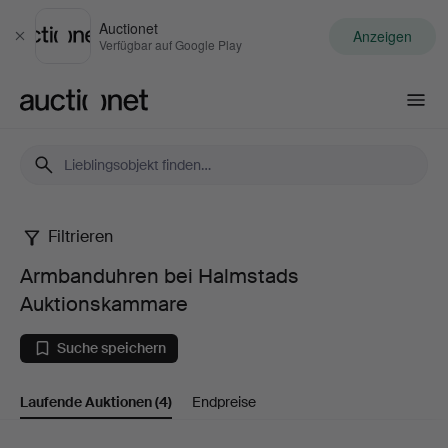
Auctionet
Anzeigen
Schließen
Verfügbar auf Google Play
Auctionet.com
Filtrieren
Armbanduhren
Armbanduhren bei Halmstads
bei
Auktionskammare
Halmstads
Suche speichern
Auktionskammare
Laufende Auktionen
(4)
Endpreise