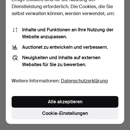
Dienstleistung erforderlich. Die Cookies, die Sie
selbst verwalten können, werden verwendet, um:
Inhalte und Funktionen an Ihre Nutzung der
Website anzupassen.
Auctionet zu entwickeln und verbessern.
LONGINES, Presence,
RADO DIASTAR,
Neuigkeiten und Inhalte auf externen
Armbanduhr, Quarz, Dou…
ARMBANDUHR.
Websites für Sie zu bewerben.
8 Tage
8 Tage
4 Gebote
1 Gebot
49 USD
32 USD
Weitere Informationen:
Datenschutzerklärung
Suche speichern
Alle akzeptieren
Sie können auch in
Beendete Auktionen aus unserem
Archiv
suchen.
Cookie-Einstellungen