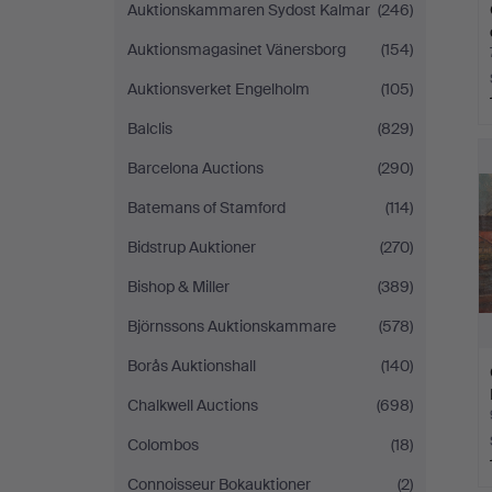
Auktionskammaren Sydost Kalmar
(246)
Auktionsmagasinet Vänersborg
(154)
Auktionsverket Engelholm
(105)
Balclis
(829)
Barcelona Auctions
(290)
Batemans of Stamford
(114)
Bidstrup Auktioner
(270)
Bishop & Miller
(389)
Björnssons Auktionskammare
(578)
Borås Auktionshall
(140)
Chalkwell Auctions
(698)
Colombos
(18)
Connoisseur Bokauktioner
(2)