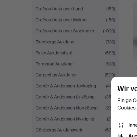
Crafoord Auktioner Lund
(153)
Crafoord Auktioner Malmö
(150)
Crafoord Auktioner Stockholm
(1.020)
Ekenbergs Auktioner
(332)
Falun Auktionsbyrå
(583)
Formstad Auktioner
(623)
Garpenhus Auktioner
(509)
Gomér & Andersson Jönköping
(418)
Wir v
Gomér & Andersson Linköping
(356)
Einige C
Cookies,
Gomér & Andersson Norrköping
(236)
Gomér & Andersson Nyköping
(271)
Inh
Göteborgs Auktionsverk
(535)
Auc