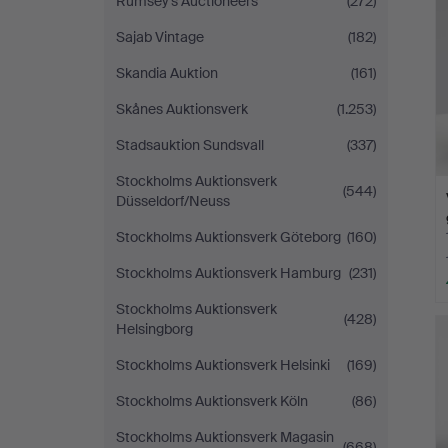
Rumsey’s Auctioneers
(272)
Sajab Vintage
(182)
Skandia Auktion
(161)
Skånes Auktionsverk
(1.253)
Stadsauktion Sundsvall
(337)
Stockholms Auktionsverk
(544)
Düsseldorf/Neuss
Stockholms Auktionsverk Göteborg
(160)
Stockholms Auktionsverk Hamburg
(231)
Stockholms Auktionsverk
(428)
Helsingborg
Stockholms Auktionsverk Helsinki
(169)
Stockholms Auktionsverk Köln
(86)
Stockholms Auktionsverk Magasin
(668)