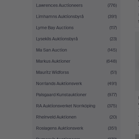
Lawrences Auctioneers
(776)
Limhamns Auktionsbyrå
(391)
Lyme Bay Auctions
(117)
Lysekils Auktionsbyrå
(23)
Ma San Auction
(145)
Markus Auktioner
(648)
Mauritz Widforss
(51)
Norrlands Auktionsverk
(491)
Palsgaard Kunstauktioner
(977)
RA Auktionsverket Norrköping
(375)
Rheinveld Auktionen
(20)
Roslagens Auktionsverk
(351)