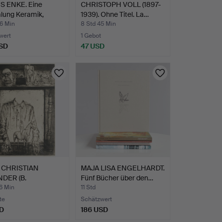
S ENKE. Eine
CHRISTOPH VOLL (1897-
ung Keramik,
1939). Ohne Titel. La…
t…
36 Min
8 Std 45 Min
wert
1 Gebot
SD
47 USD
 CHRISTIAN
MAJA LISA ENGELHARDT.
DER (B.
Fünf Bücher über den…
NHAGEN 193…
6 Min
11 Std
te
Schätzwert
D
186 USD