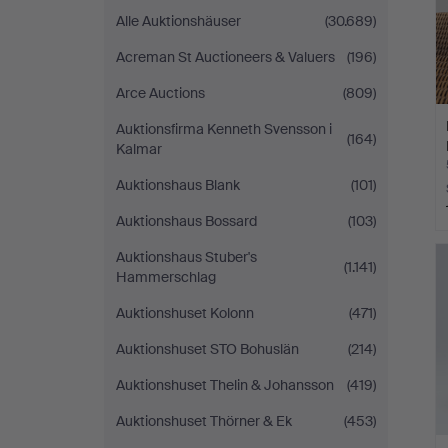
Alle Auktionshäuser
(30.689)
Acreman St Auctioneers & Valuers
(196)
Arce Auctions
(809)
Auktionsfirma Kenneth Svensson i
(164)
Kalmar
Auktionshaus Blank
(101)
Auktionshaus Bossard
(103)
Auktionshaus Stuber's
(1.141)
Hammerschlag
Auktionshuset Kolonn
(471)
Auktionshuset STO Bohuslän
(214)
Auktionshuset Thelin & Johansson
(419)
Auktionshuset Thörner & Ek
(453)