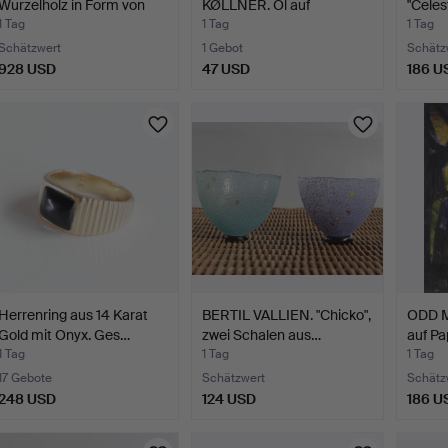
Wurzelholz in Form von
KØLLNER. Öl auf
"Celes
Sh…
Leinwand…
Kerze
1 Tag
1 Tag
1 Tag
Schätzwert
1 Gebot
Schätz
928 USD
47 USD
186 U
Herrenring aus 14 Karat
BERTIL VALLIEN. "Chicko",
ODD M
Gold mit Onyx. Ges…
zwei Schalen aus…
auf Pa
1 Tag
1 Tag
1 Tag
17 Gebote
Schätzwert
Schätz
248 USD
124 USD
186 U