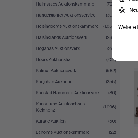
Halmstads Auktionskammare
(729)
Neu
Handelslagret Auktionsservice
(309)
Helsingborgs Auktionskammare
(1.059)
Weitere 
Hälsinglands Auktionsverk
(286)
Höganäs Auktionsverk
(291)
Höörs Auktionshall
(202)
Kalmar Auktionsverk
(582)
Karljohan Auktioner
(355)
Karlstad Hammarö Auktionsverk
(80)
Kunst- und Auktionshaus
(1.096)
Kleinhenz
Kurage Auktion
(50)
Laholms Auktionskammare
(122)