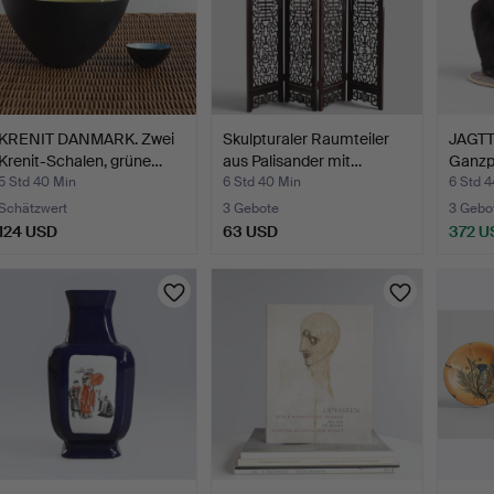
KRENIT DANMARK. Zwei
Skulpturaler Raumteiler
JAGT
Krenit-Schalen, grüne…
aus Palisander mit…
Ganzp
Ameri
5 Std 40 Min
6 Std 40 Min
6 Std 4
Schätzwert
3 Gebote
3 Gebo
124 USD
63 USD
372 U