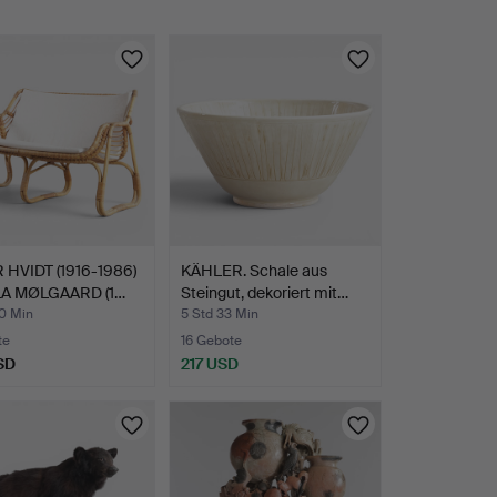
 HVIDT (1916-1986)
KÄHLER. Schale aus
A MØLGAARD (1…
Steingut, dekoriert mit…
40 Min
5 Std 33 Min
te
16 Gebote
SD
217 USD