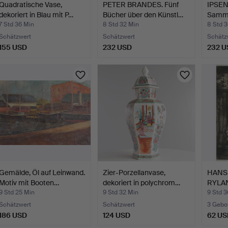
Quadratische Vase,
PETER BRANDES. Fünf
IPSEN
dekoriert in Blau mit P…
Bücher über den Künstl…
Samml
Aufsa
7 Std 36 Min
8 Std 32 Min
8 Std 
Schätzwert
Schätzwert
Schätz
155 USD
232 USD
232 U
Gemälde, Öl auf Leinwand.
Zier-Porzellanvase,
HANS
Motiv mit Booten…
dekoriert in polychrom…
RYLAN
COPE
9 Std 25 Min
9 Std 32 Min
9 Std 3
Schätzwert
Schätzwert
3 Gebo
186 USD
124 USD
62 US