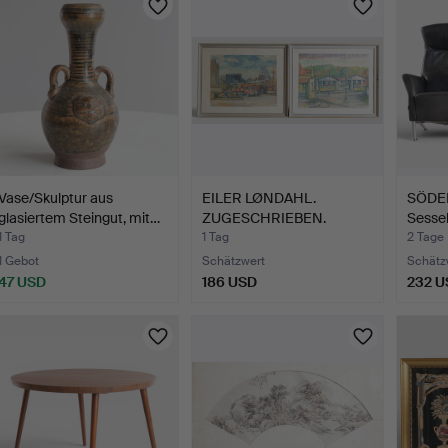
Vase/Skulptur aus
EILER LØNDAHL.
SÖDER
glasiertem Steingut, mit…
ZUGESCHRIEBEN.
Sessel
Aquarell und…
Me…
1 Tag
1 Tag
2 Tage
1 Gebot
Schätzwert
Schätz
47 USD
186 USD
232 U