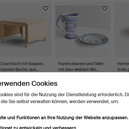
Couchtisch mit Klappen,
Fayencekanne und Teller
Herren
massive Buche, qua…
mit blau-weißem Mo…
Gold, 
12 Std
1 Tag
1 Tag
erwenden Cookies
Schätzwert
Schätzwert
6 Gebo
186 USD
124 USD
344 
ookies sind für die Nutzung der Dienstleistung erforderlich. D
 die Sie selbst verwalten können, werden verwendet, um:
alte und Funktionen an Ihre Nutzung der Website anzupassen.
tionet zu entwickeln und verbessern.