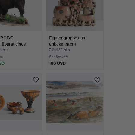
TROFÆ.
Figurengruppe aus
räparat eines
unbekanntem
kanisch…
Steinmateria…
4 Min
7 Std 32 Min
te
Schätzwert
SD
186 USD