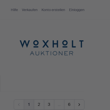
Hilfe
Verkaufen
Konto erstellen
Einloggen
1
2
3
…
6