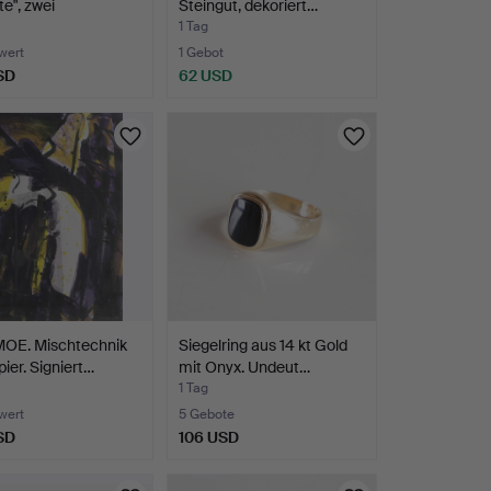
te", zwei
Steingut, dekoriert…
nhalter…
1 Tag
wert
1 Gebot
SD
62 USD
OE. Mischtechnik
Siegelring aus 14 kt Gold
pier. Signiert…
mit Onyx. Undeut…
1 Tag
wert
5 Gebote
SD
106 USD