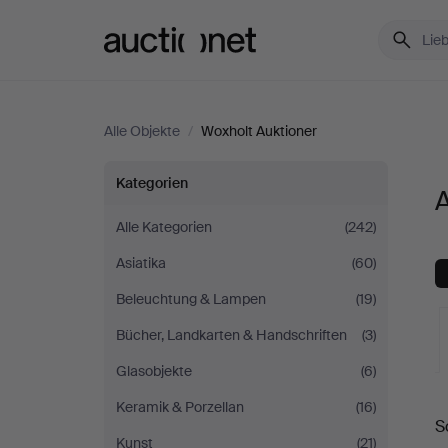
Auctionet.com
Alle Objekte
/
Woxholt Auktioner
Alle
Kategorien
A
Objekte
Alle Kategorien
(242)
Asiatika
(60)
bei
Beleuchtung & Lampen
(19)
Woxholt
Bücher, Landkarten & Handschriften
(3)
Auktioner
Glasobjekte
(6)
L
Keramik & Porzellan
(16)
S
A
Kunst
(21)