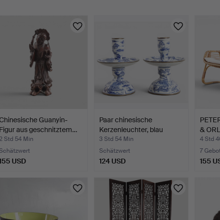
Chinesische Guanyin-
Paar chinesische
PETER
Figur aus geschnitztem…
Kerzenleuchter, blau
& ORL
deko…
2 Std 54 Min
3 Std 54 Min
4 Std 
Schätzwert
Schätzwert
7 Gebo
155 USD
124 USD
155 U