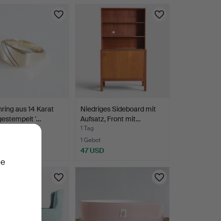
ring aus 14 Karat
Niedriges Sideboard mit
gestempelt '…
Aufsatz, Front mit…
1 Tag
te
1 Gebot
USD
47 USD
ie