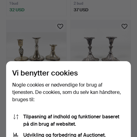
1 bud
2 bud
32 USD
37 USD
Vi benytter cookies
Nogle cookies er nødvendige for brug af
LYSESTAGER, 3 stk., sølv,
LYSESTAGER, Et par,
tjenesten. De cookies, som du selv kan håndtere,
delvist fyldt bu…
Rokokostil, Nysølv, Fy…
bruges til:
15 timer
19 timer
2 bud
Vurdering
226 USD
74 USD
Tilpasning af indhold og funktioner baseret
på din brug af websitet.
Udvikling og forbedring af Auctionet.