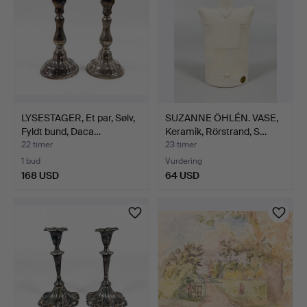
LYSESTAGER, Et par, Sølv,
SUZANNE ÖHLÉN. VASE,
Fyldt bund, Daca…
Keramik, Rörstrand, S…
22 timer
23 timer
1 bud
Vurdering
168 USD
64 USD