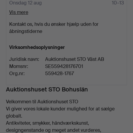
Onsdag 12 aug
10–13
Vis mere
Kontakt os, hvis du ønsker hjælp uden for
åbningstiderne
Virksomhedsoplysninger
Juridisk navn:
Auktionshuset STO Väst AB
Momsnr:
SE559428176701
Org.nr:
559428-1767
Beskrivelse
Auktionshuset STO Bohuslän
Velkommen til Auktionshuset STO
Vi giver vores lokale kunder mulighed for at sælge
globalt.
Antikviteter, smykker, håndværkskunst,
designgenstande og meget andet vurderes,