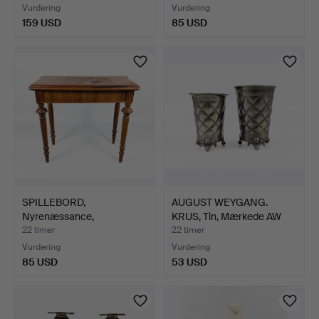
Vurdering
Vurdering
159 USD
85 USD
SPILLEBORD,
AUGUST WEYGANG.
Nyrenæssance,
KRUS, Tin, Mærkede AW
Valnøddefiner, S…
1726.
22 timer
22 timer
Vurdering
Vurdering
85 USD
53 USD