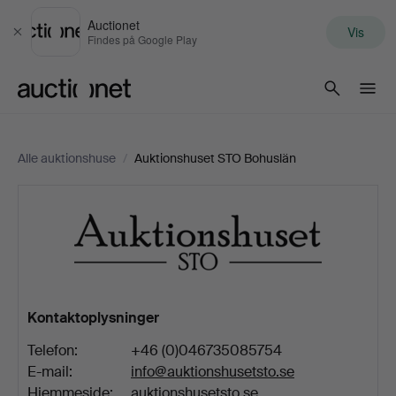
Auctionet
Vis
Luk
Findes på Google Play
Auctionet.com
Alle auktionshuse
/
Auktionshuset STO Bohuslän
Auktionshuset
STO
Bohuslän
Kontaktoplysninger
Telefon:
+46 (0)046735085754
E-mail:
info@auktionshusetsto.se
Hjemmeside:
auktionshusetsto.se