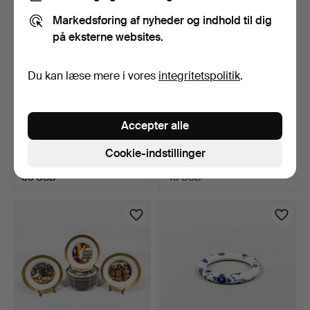
Markedsføring af nyheder og indhold til dig
på eksterne websites.
Du kan læse mere i vores
integritetspolitik
.
PENSELSTØTTE, Fedtsten,
CREMEKOPPER med låg,
Accepter alle
Kina, 1900-tallet.
12 stk., Royal Worces…
20 timer
20 timer
Cookie-indstillinger
Vurdering
3 bud
53 USD
43 USD