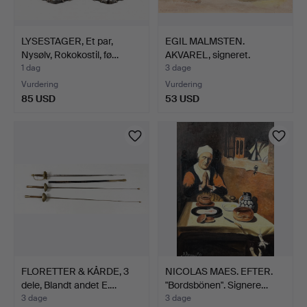
LYSESTAGER, Et par,
EGIL MALMSTEN.
Nysølv, Rokokostil, fø…
AKVAREL, signeret.
1 dag
3 dage
Vurdering
Vurdering
85 USD
53 USD
FLORETTER & KÅRDE, 3
NICOLAS MAES. EFTER.
dele, Blandt andet E.…
"Bordsbönen". Signere…
3 dage
3 dage