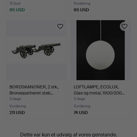
12 bud
Vurdering
85 USD
85 USD
BORDSKANONER, 2 stk.,
LOFTLAMPE, ECOLUX,
Bronsepatineret støb…
Glas og metal, 1900/200…
3 dage
3 dage
Vurdering
Vurdering
211 USD
74 USD
Dette var kun et udvalg af vores genstande.