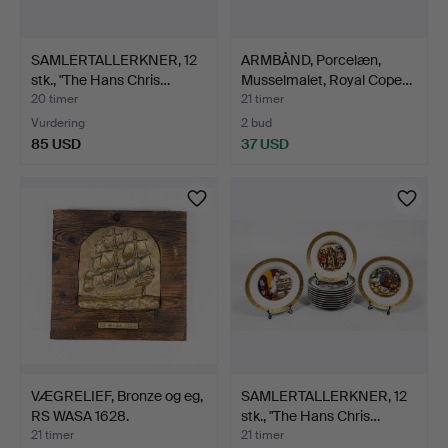
SAMLERTALLERKNER, 12
ARMBÅND, Porcelæn,
stk., "The Hans Chris…
Musselmalet, Royal Cope…
20 timer
21 timer
Vurdering
2 bud
85 USD
37 USD
VÆGRELIEF, Bronze og eg,
SAMLERTALLERKNER, 12
RS WASA 1628.
stk., "The Hans Chris…
21 timer
21 timer