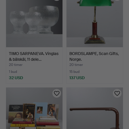
TIMO SARPANEVA. Vinglas
BORDSLAMPE, Scan Gifts,
& bålskål, 11 dele…
Norge.
20 timer
20 timer
1 bud
15 bud
32 USD
137 USD