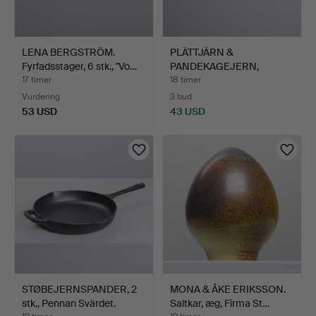
LENA BERGSTRÖM.
PLÄTTJÄRN &
Fyrfadsstager, 6 stk., "Vo…
PANDEKAGEJERN,
støbejern, bl.a…
17 timer
18 timer
Vurdering
3 bud
53 USD
43 USD
STØBEJERNSPANDER, 2
MONA & ÅKE ERIKSSON.
stk., Pennan Svärdet.
Saltkar, æg, Firma St…