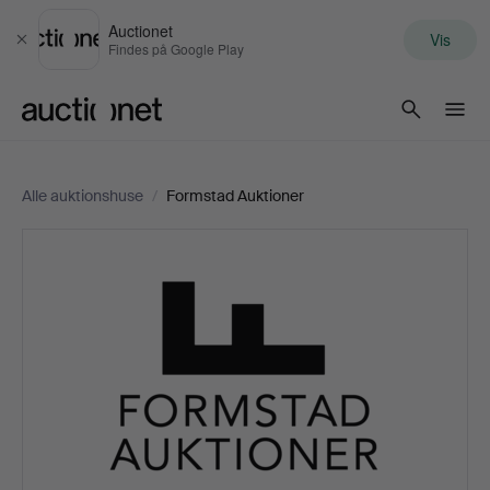
Auctionet
Vis
Luk
Findes på Google Play
Auctionet.com
Alle auktionshuse
/
Formstad Auktioner
Formstad
Auktioner