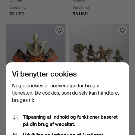
Kos…
Forårslandskab, ol…
12 timer
13 timer
Vurdering
Vurdering
53 USD
53 USD
Vi benytter cookies
Nogle cookies er nødvendige for brug af
KABUTOHJELM,
FIGURINER, 4 stk.,
tjenesten. De cookies, som du selv kan håndtere,
miniaturer, Japan,
messing, bl.a. Krishna.
bruges til:
1900/2000-…
13 timer
14 timer
1 bud
1 bud
32 USD
32 USD
Tilpasning af indhold og funktioner baseret
på din brug af websitet.