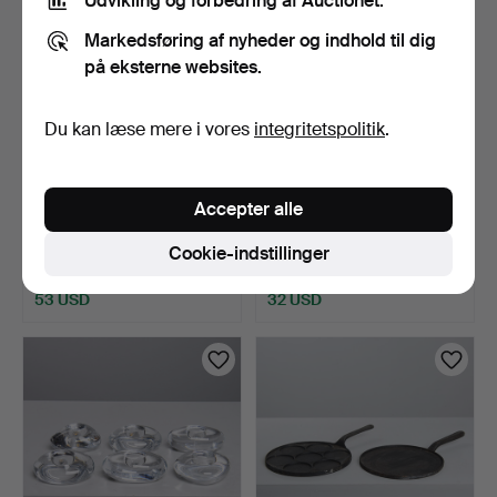
Udvikling og forbedring af Auctionet.
Markedsføring af nyheder og indhold til dig
på eksterne websites.
Du kan læse mere i vores
integritetspolitik
.
SKULPTURER, 2 stk.,
ANNA EHRNER. Vase, skål,
Accepter alle
Buddha, udskåret træ, …
fyrfadsstager & b…
16 timer
16 timer
Cookie-indstillinger
5 bud
1 bud
53 USD
32 USD