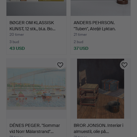
BØGER OM KLASSISK
ANDERS PEHRSON.
KUNST, 12 stk., bl.a. Bo…
"Tuben", Ateljé Lyktan.
20 timer
21 timer
3 bud
2 bud
43 USD
37 USD
DÉNES PEGER. "Sommar
BROR JONSON. Interiør i
vid Norr Mälarstrand"…
almuestil, olie på…