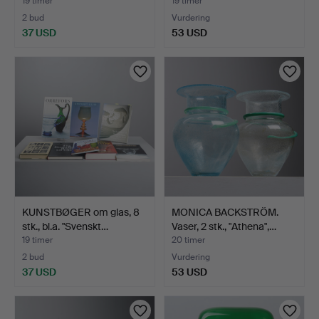
19 timer
19 timer
2 bud
Vurdering
37 USD
53 USD
KUNSTBØGER om glas, 8
MONICA BACKSTRÖM.
stk., bl.a. "Svenskt…
Vaser, 2 stk., "Athena",…
19 timer
20 timer
2 bud
Vurdering
37 USD
53 USD