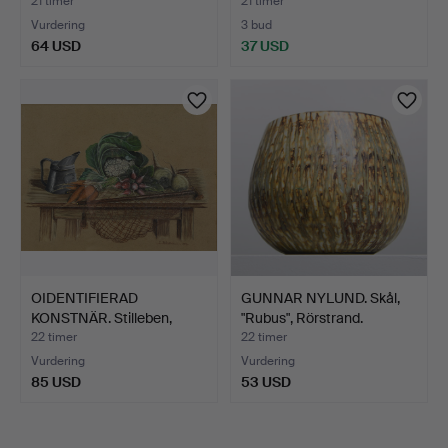
21 timer
21 timer
Vurdering
3 bud
64 USD
37 USD
OIDENTIFIERAD
GUNNAR NYLUND. Skål,
KONSTNÄR. Stilleben,
"Rubus", Rörstrand.
pastel …
22 timer
22 timer
Vurdering
Vurdering
85 USD
53 USD