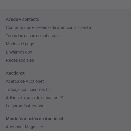
Navegación
Ayuda y contacto
en
Contacta con el servicio de atención al cliente
el
Todas las casas de subastas
pie
Modos de pago
de
Enviamos con
página
Redes sociales
Auctionet
Acerca de Auctionet
Trabaja con nosotros
Adhiere tu casa de subastas
La garantía Auctionet
Más información de Auctionet
Auctionet Magazine