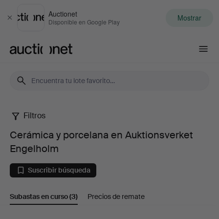
Auctionet
Mostrar
Cerrar
Disponible en Google Play
Auctionet.com
Filtros
Cerámica
Cerámica y porcelana en Auktionsverket
y
Engelholm
porcelana
Suscribir búsqueda
en
Subastas en curso
(3)
Precios de remate
Auktionsverket