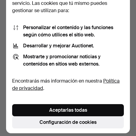
servicio. Las cookies que tú mismo puedes
gestionar se utilizan para:
Personalizar el contenido y las funciones
según cómo utilices el sitio web.
Desarrollar y mejorar Auctionet.
MACETERO DE
Mostrarte y promocionar noticias y
PORCELANA, Chateau De
contenidos en sitios web externos.
Versaill…
7 días
2 pujas
Encontrarás más información en nuestra
Política
37 USD
de privacidad
.
Suscribir búsqueda
Aceptarlas todas
También puedes buscar en
nuestro archivo de
subastas concluidas
.
Configuración de cookies