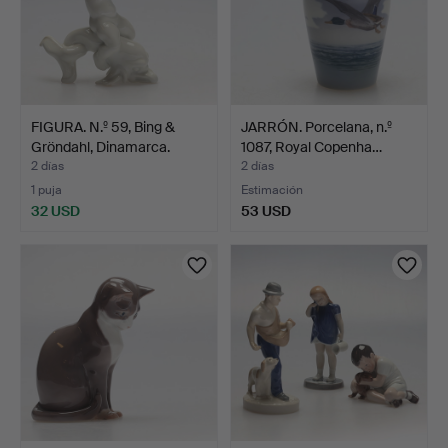
FIGURA. N.º 59, Bing &
JARRÓN. Porcelana, n.º
Gröndahl, Dinamarca.
1087, Royal Copenha…
2 días
2 días
1 puja
Estimación
32 USD
53 USD