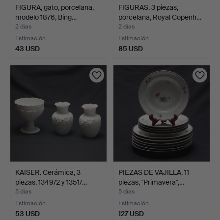
FIGURA, gato, porcelana,
FIGURAS, 3 piezas,
modelo 1876, Bing…
porcelana, Royal Copenh…
2 días
2 días
Estimación
Estimación
43 USD
85 USD
KAISER. Cerámica, 3
PIEZAS DE VAJILLA. 11
piezas, 1349/2 y 1351/…
piezas, "Primavera",…
5 días
5 días
Estimación
Estimación
53 USD
127 USD