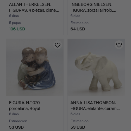
ALLAN THERKELSEN.
INGEBORG NIELSEN.
FIGURAS, 4 piezas, cisne…
FIGURA, zorzal alirrojo,…
6 días
6 días
5 pujas
Estimación
106 USD
64 USD
FIGURA. N.º 070,
ANNA-LISA THOMSON.
porcelana, Royal
FIGURA, elefante, cerám…
Copenhag…
6 días
6 días
Estimación
Estimación
53 USD
53 USD