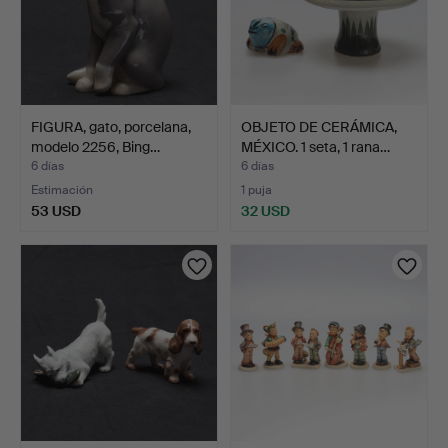
FIGURA, gato, porcelana,
OBJETO DE CERÁMICA,
modelo 2256, Bing…
MÉXICO. 1 seta, 1 rana…
6 días
6 días
Estimación
1 puja
53 USD
32 USD