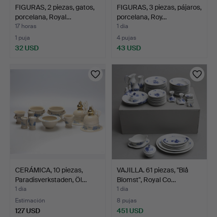
FIGURAS, 2 piezas, gatos,
FIGURAS, 3 piezas, pájaros,
porcelana, Royal…
porcelana, Roy…
17 horas
1 día
1 puja
4 pujas
32 USD
43 USD
CERÁMICA, 10 piezas,
VAJILLA. 61 piezas, "Blå
Paradisverkstaden, Öl…
Blomst", Royal Co…
1 día
1 día
Estimación
8 pujas
127 USD
451 USD