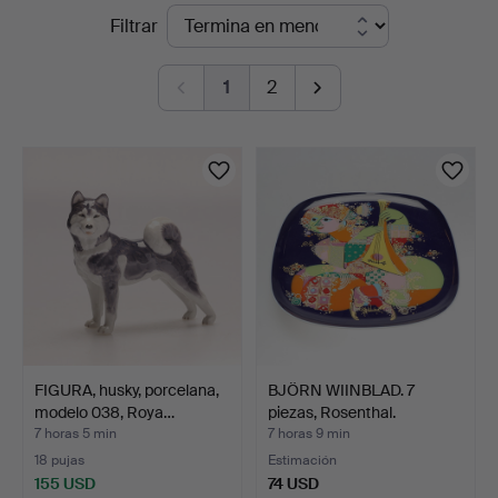
Subastas
Filtrar
&
en
Andersson
1
2
curso
Jönköping
FIGURA, husky, porcelana,
BJÖRN WIINBLAD. 7
modelo 038, Roya…
piezas, Rosenthal.
7 horas 5 min
7 horas 9 min
18 pujas
Estimación
155 USD
74 USD