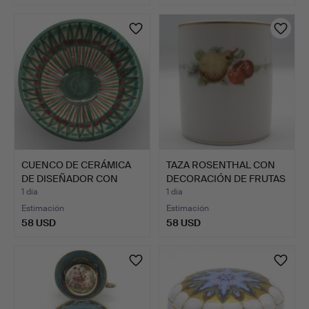
CUENCO DE CERÁMICA
TAZA ROSENTHAL CON
DE DISEÑADOR CON
DECORACIÓN DE FRUTAS
ESMALT…
PI…
1 día
1 día
Estimación
Estimación
58 USD
58 USD