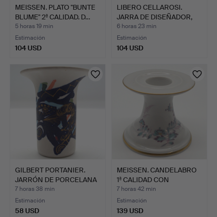
MEISSEN. PLATO "BUNTE
LIBERO CELLAROSI.
BLUME" 2ª CALIDAD. D…
JARRA DE DISEÑADOR,
CERÁ…
5 horas 19 min
6 horas 23 min
Estimación
Estimación
104 USD
104 USD
GILBERT PORTANIER.
MEISSEN. CANDELABRO
JARRÓN DE PORCELANA
1ª CALIDAD CON
ROS…
PINTURA…
7 horas 38 min
7 horas 42 min
Estimación
Estimación
58 USD
139 USD