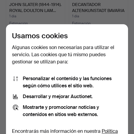
JOHN SLATER (1844-1914).
DECANTADOR
ROYAL DOULTON LAM…
ALTENKUNSTADT BAVARIA
CON MOTIV…
1 día
1 día
Estimación
Estimación
231 USD
58 USD
Usamos cookies
Algunas cookies son necesarias para utilizar el
servicio. Las cookies que tú mismo puedes
gestionar se utilizan para:
Personalizar el contenido y las funciones
según cómo utilices el sitio web.
Desarrollar y mejorar Auctionet.
TAZA CON TAPA IMPERIO
PORCELANA ARTÍSTICA
Mostrarte y promocionar noticias y
ANTIGUA EN BLANCO Y …
METZLER & ORTLOFF,
contenidos en sitios web externos.
GAN…
1 día
1 día
Estimación
Estimación
93 USD
93 USD
Encontrarás más información en nuestra
Política