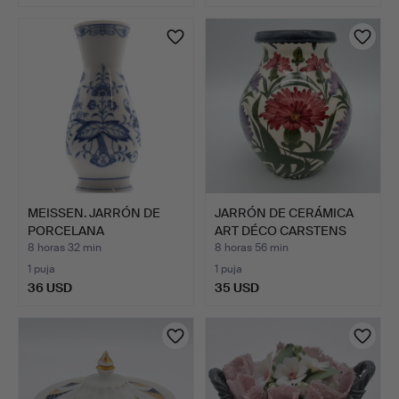
MEISSEN. JARRÓN DE
JARRÓN DE CERÁMICA
PORCELANA
ART DÉCO CARSTENS
DECORACIÓN ZW…
ELMSH…
8 horas 32 min
8 horas 56 min
1 puja
1 puja
36 USD
35 USD