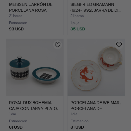
MEISSEN. JARRÓN DE
SIEGFRIED GRAMANN
PORCELANA ROSA
(1924-1992). JARRA DE DI…
AMARILLA…
21 horas
21 horas
Estimación
1 puja
93 USD
35 USD
ROYAL DUX BOHEMIA,
PORCELANA DE WEIMAR,
CAJA CON TAPA Y PLATO,
PORCELANA DE
…
COLECCIÓ…
1 día
1 día
Estimación
Estimación
81 USD
81 USD