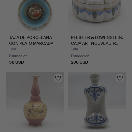
TAZA DE PORCELANA
PFEIFFER & LÖWENSTEIN.
CON PLATO MARCADA
CAJA ART NOUVEAU, P…
CON CO…
1 día
1 día
Estimación
Estimación
58 USD
208 USD