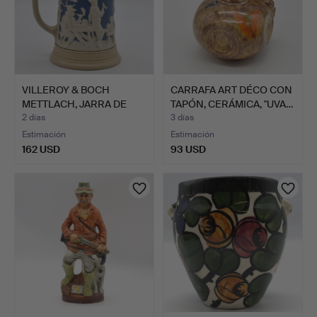
VILLEROY & BOCH
CARRAFA ART DÉCO CON
METTLACH, JARRA DE
TAPÓN, CERÁMICA, "UVA…
GRES, N…
2 días
3 días
Estimación
Estimación
162 USD
93 USD