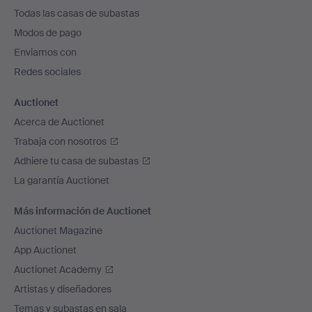
el
Todas las casas de subastas
pie
Modos de pago
de
Enviamos con
página
Redes sociales
Auctionet
Acerca de Auctionet
Trabaja con nosotros
Adhiere tu casa de subastas
La garantía Auctionet
Más información de Auctionet
Auctionet Magazine
App Auctionet
Auctionet Academy
Artistas y diseñadores
Temas y subastas en sala