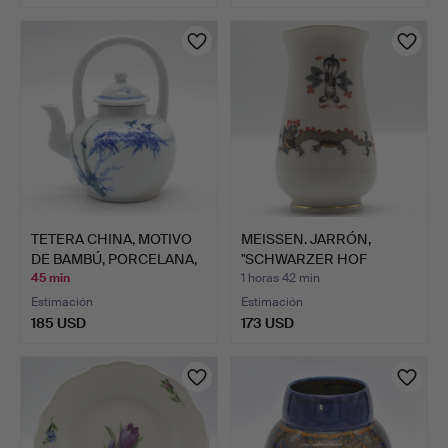
TETERA CHINA, MOTIVO
MEISSEN. JARRÓN,
DE BAMBÚ, PORCELANA,
"SCHWARZER HOF
…
DRACHE", C…
45 min
1 horas 42 min
Estimación
Estimación
185 USD
173 USD