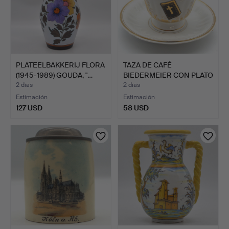
PLATEELBAKKERIJ FLORA
TAZA DE CAFÉ
(1945-1989) GOUDA, "…
BIEDERMEIER CON PLATO
- CON I…
2 días
2 días
Estimación
Estimación
127 USD
58 USD