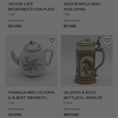
TAZA DE CAFÉ
ADDA BONFILS (1883–
BIEDERMEIER CON PLATO
1943). ROYAL
- CON I…
COPENHAGEN…
1 día
1 día
Estimación
Estimación
58 USD
87 USD
FRANKLIN MINT, VICTORIA
VILLEROY & BOCH
& ALBERT, "MENNECY…
METTLACH, JARRA DE
CERÁMIC…
1 día
2 días
Estimación
Estimación
58 USD
484 USD