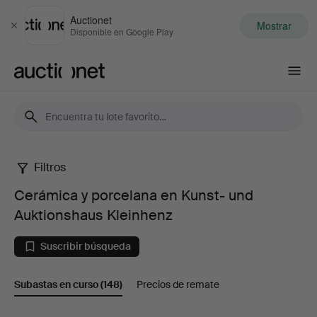
Auctionet
Mostrar
Cerrar
Disponible en Google Play
Auctionet.com
Filtros
Cerámica
Cerámica y porcelana en Kunst- und
y
Auktionshaus Kleinhenz
porcelana
Suscribir búsqueda
en
Subastas en curso
(148)
Precios de remate
Kunst-