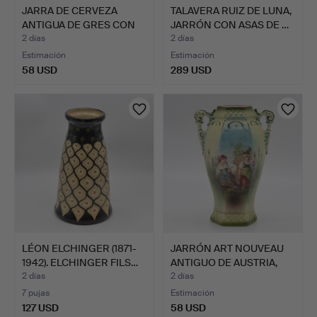
JARRA DE CERVEZA
TALAVERA RUIZ DE LUNA,
ANTIGUA DE GRES CON
JARRÓN CON ASAS DE …
TAPA …
2 días
2 días
Estimación
Estimación
58 USD
289 USD
LÉON ELCHINGER (1871-
JARRÓN ART NOUVEAU
1942). ELCHINGER FILS…
ANTIGUO DE AUSTRIA,
POR…
2 días
2 días
7 pujas
Estimación
127 USD
58 USD