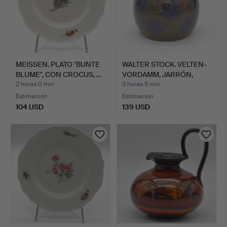
MEISSEN. PLATO "BUNTE
WALTER STOCK. VELTEN-
BLUME", CON CROCUS, …
VORDAMM, JARRÓN,
LOZA…
2 horas 0 min
3 horas 5 min
Estimación
Estimación
104 USD
139 USD