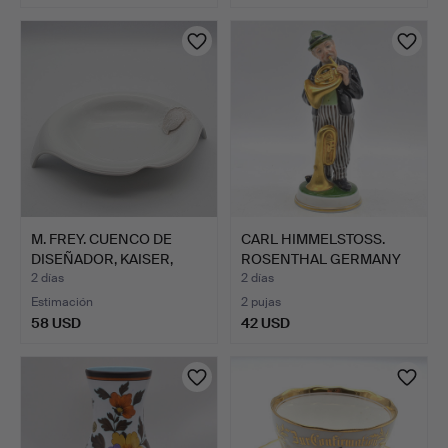
M. FREY. CUENCO DE
CARL HIMMELSTOSS.
DISEÑADOR, KAISER,
ROSENTHAL GERMANY
FIRM…
(SELB)…
2 días
2 días
Estimación
2 pujas
58 USD
42 USD