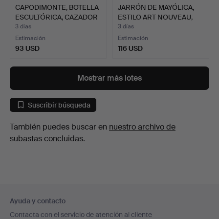
CAPODIMONTE, BOTELLA
JARRÓN DE MAYÓLICA,
ESCULTÓRICA, CAZADOR
ESTILO ART NOUVEAU,
…
PI…
3 días
3 días
Estimación
Estimación
93 USD
116 USD
Mostrar más lotes
Suscribir búsqueda
También puedes buscar en
nuestro archivo de
subastas concluidas
.
Navegación
Ayuda y contacto
en
Contacta con el servicio de atención al cliente