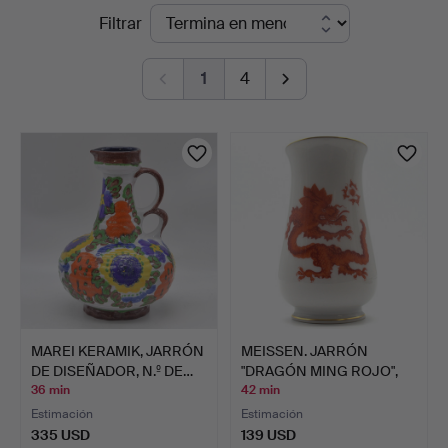
Subastas
Filtrar
und
en
Auktionshaus
1
4
curso
Kleinhenz
MAREI KERAMIK, JARRÓN
MEISSEN. JARRÓN
DE DISEÑADOR, N.º DE…
"DRAGÓN MING ROJO",
CON BO…
36 min
42 min
Estimación
Estimación
335 USD
139 USD