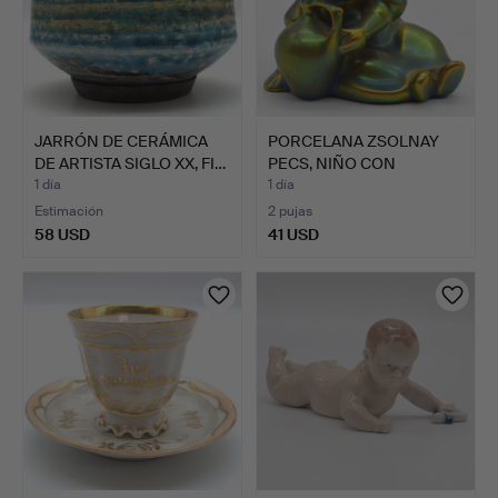
JARRÓN DE CERÁMICA
PORCELANA ZSOLNAY
DE ARTISTA SIGLO XX, FI…
PECS, NIÑO CON
JARRÓN, C…
1 día
1 día
Estimación
2 pujas
58 USD
41 USD