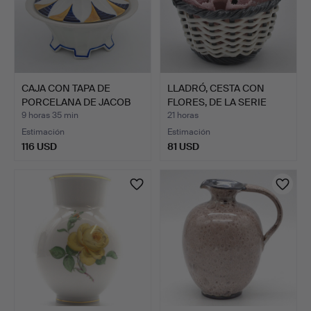
CAJA CON TAPA DE
LLADRÓ, CESTA CON
PORCELANA DE JACOB
FLORES, DE LA SERIE
HERTEL…
"CAP…
9 horas 35 min
21 horas
Estimación
Estimación
116 USD
81 USD