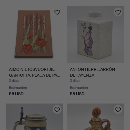
AIMO NIETOSVUORI JIE
ANTON HERR. JARRÓN
GANTOFTA. PLACA DE PA…
DE FAYENZA
CRAQUELADA, …
2 días
2 días
Estimación
Estimación
58 USD
58 USD