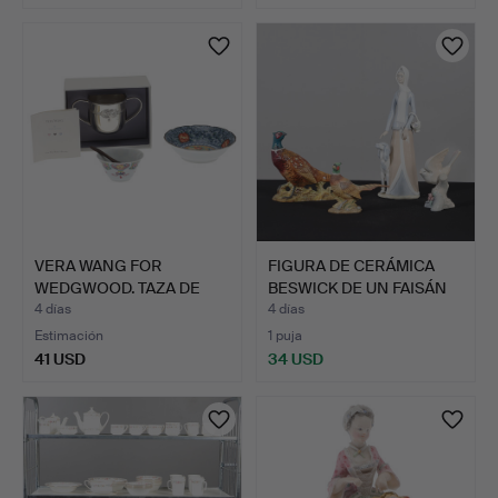
VERA WANG FOR
FIGURA DE CERÁMICA
WEDGWOOD. TAZA DE
BESWICK DE UN FAISÁN
BEBÉ INFIN…
MA…
4 días
4 días
Estimación
1 puja
41 USD
34 USD