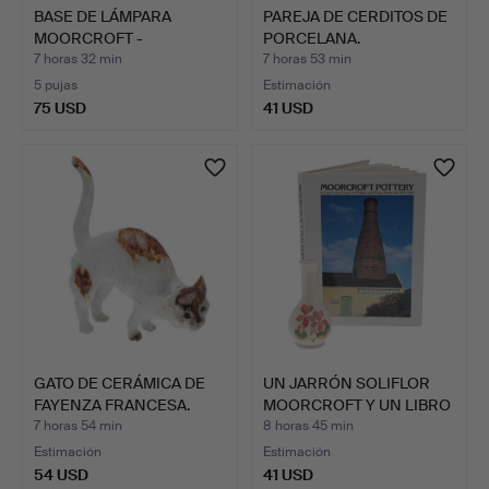
BASE DE LÁMPARA
PAREJA DE CERDITOS DE
MOORCROFT -
PORCELANA.
SESQUIPEDALE.
7 horas 32 min
7 horas 53 min
5 pujas
Estimación
75 USD
41 USD
GATO DE CERÁMICA DE
UN JARRÓN SOLIFLOR
FAYENZA FRANCESA.
MOORCROFT Y UN LIBRO
DE…
7 horas 54 min
8 horas 45 min
Estimación
Estimación
54 USD
41 USD