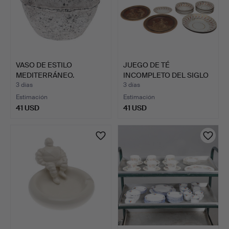
VASO DE ESTILO
JUEGO DE TÉ
MEDITERRÁNEO.
INCOMPLETO DEL SIGLO
XIX Y DOS…
3 días
3 días
Estimación
Estimación
41 USD
41 USD