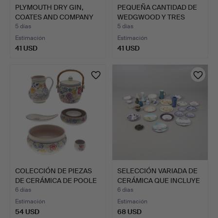
PLYMOUTH DRY GIN,
PEQUEÑA CANTIDAD DE
COATES AND COMPANY
WEDGWOOD Y TRES
LIMIT…
PLATOS…
5 días
5 días
Estimación
Estimación
41 USD
41 USD
COLECCIÓN DE PIEZAS
SELECCIÓN VARIADA DE
DE CERÁMICA DE POOLE
CERÁMICA QUE INCLUYE
C…
…
6 días
6 días
Estimación
Estimación
54 USD
68 USD