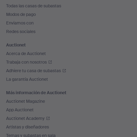
el
Todas las casas de subastas
pie
Modos de pago
de
Enviamos con
página
Redes sociales
Auctionet
Acerca de Auctionet
Trabaja con nosotros
Adhiere tu casa de subastas
La garantía Auctionet
Más información de Auctionet
Auctionet Magazine
App Auctionet
Auctionet Academy
Artistas y diseñadores
Temas y subastas en sala