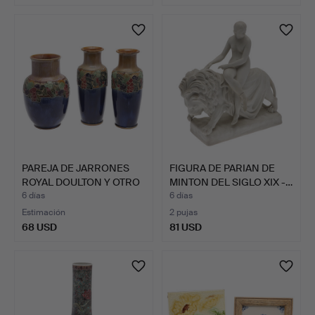
PAREJA DE JARRONES
FIGURA DE PARIAN DE
ROYAL DOULTON Y OTRO
MINTON DEL SIGLO XIX -…
JA…
6 días
6 días
Estimación
2 pujas
68 USD
81 USD