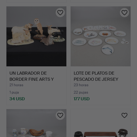
UN LABRADOR DE
LOTE DE PLATOS DE
BORDER FINE ARTS Y
PESCADO DE JERSEY
VARIOS O…
POTTER…
21 horas
23 horas
1 puja
22 pujas
34 USD
177 USD