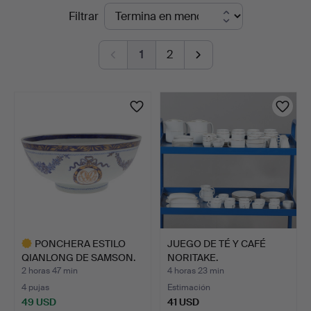
Subastas
Filtrar
Auctioneers
en
1
2
curso
PONCHERA ESTILO
JUEGO DE TÉ Y CAFÉ
QIANLONG DE SAMSON.
NORITAKE.
2 horas 47 min
4 horas 23 min
4 pujas
Estimación
49 USD
41 USD