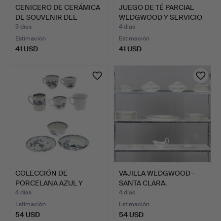
CENICERO DE CERÁMICA
JUEGO DE TÉ PARCIAL
DE SOUVENIR DEL
WEDGWOOD Y SERVICIO
MUÑEC…
DE…
3 días
4 días
Estimación
Estimación
41 USD
41 USD
COLECCIÓN DE
VAJILLA WEDGWOOD -
PORCELANA AZUL Y
SANTA CLARA.
BLANCA DEL S…
4 días
4 días
Estimación
Estimación
54 USD
54 USD