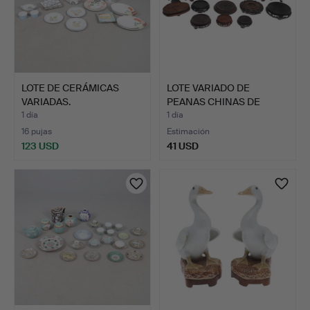
LOTE DE CERÁMICAS
LOTE VARIADO DE
VARIADAS.
PEANAS CHINAS DE
MADERA.
1 día
1 día
16 pujas
Estimación
123 USD
41 USD