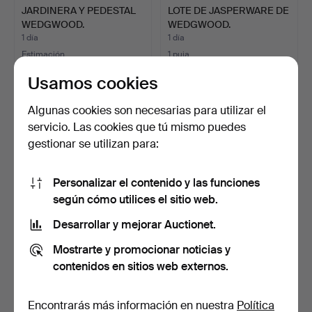
JARDINERA Y PEDESTAL
LOTE DE JASPERWARE DE
WEDGWOOD.
WEDGWOOD.
1 día
1 día
Estimación
1 puja
41 USD
34 USD
Usamos cookies
Algunas cookies son necesarias para utilizar el
servicio. Las cookies que tú mismo puedes
gestionar se utilizan para:
Personalizar el contenido y las funciones
según cómo utilices el sitio web.
Desarrollar y mejorar Auctionet.
RELOJ DE ESMALTE Y
JUEGO DE CAFÉ
Mostrarte y promocionar noticias y
ARTÍCULOS
PORTMEIRION - 'MAGIC
contenidos en sitios web externos.
CONMEMORATIVO…
CITY'.
2 días
2 días
Estimación
Estimación
41 USD
54 USD
Encontrarás más información en nuestra
Política