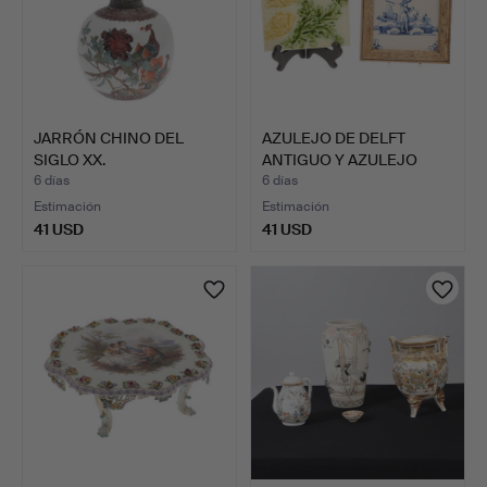
JARRÓN CHINO DEL
AZULEJO DE DELFT
SIGLO XX.
ANTIGUO Y AZULEJO
VICTORI…
6 días
6 días
Estimación
Estimación
41 USD
41 USD