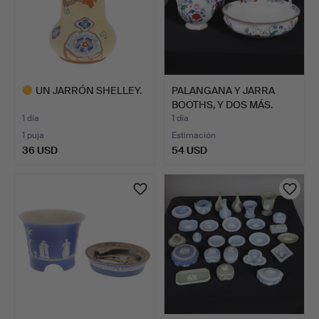
UN JARRÓN SHELLEY.
PALANGANA Y JARRA
BOOTHS, Y DOS MÁS.
1 día
1 día
1 puja
Estimación
36 USD
54 USD
Lote
seleccionado