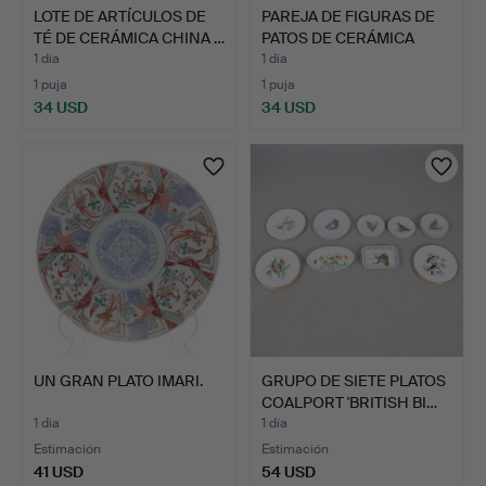
LOTE DE ARTÍCULOS DE
PAREJA DE FIGURAS DE
TÉ DE CERÁMICA CHINA …
PATOS DE CERÁMICA
CHI…
1 día
1 día
1 puja
1 puja
34 USD
34 USD
UN GRAN PLATO IMARI.
GRUPO DE SIETE PLATOS
COALPORT 'BRITISH BI…
1 día
1 día
Estimación
Estimación
41 USD
54 USD