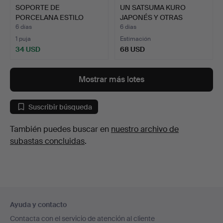
SOPORTE DE
UN SATSUMA KURO
PORCELANA ESTILO
JAPONÉS Y OTRAS
MEISSEN.
CERÁMICAS.
6 días
6 días
1 puja
Estimación
34 USD
68 USD
Mostrar más lotes
Suscribir búsqueda
También puedes buscar en
nuestro archivo de
subastas concluidas
.
Navegación
Ayuda y contacto
en
Contacta con el servicio de atención al cliente