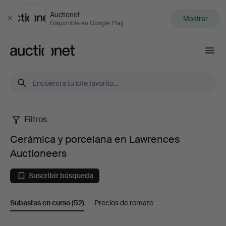
Auctionet
Mostrar
Cerrar
Disponible en Google Play
Auctionet.com
Filtros
Cerámica
Cerámica y porcelana en Lawrences
y
Auctioneers
porcelana
Suscribir búsqueda
en
Subastas en curso
(52)
Precios de remate
Lawrences