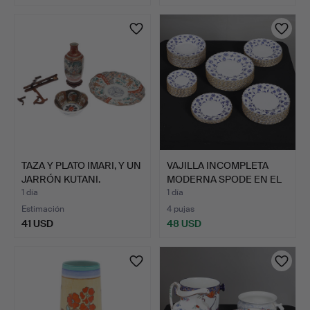
TAZA Y PLATO IMARI, Y UN
VAJILLA INCOMPLETA
JARRÓN KUTANI.
MODERNA SPODE EN EL
PAT…
1 día
1 día
Estimación
4 pujas
41 USD
48 USD