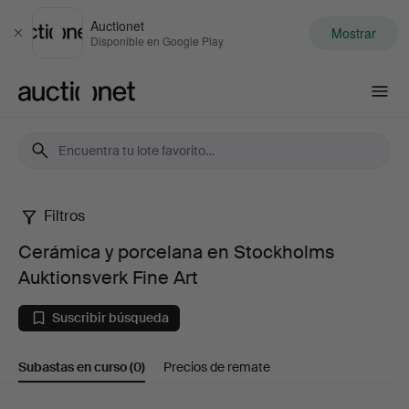
Auctionet
Mostrar
Cerrar
Disponible en Google Play
Auctionet.com
Filtros
Cerámica
Cerámica y porcelana en Stockholms
y
Auktionsverk Fine Art
porcelana
Suscribir búsqueda
en
Subastas en curso
(0)
Precios de remate
Stockholms