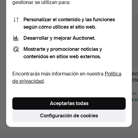
gestionar se utilizan para:
Mostrar todos los lotes
Personalizar el contenido y las funciones
según cómo utilices el sitio web.
Desarrollar y mejorar Auctionet.
Mostrarte y promocionar noticias y
contenidos en sitios web externos.
Encontrarás más información en nuestra
Política
183
.
MOUSTIERS
191
.
ROYAL
192
.
RO
FAJANSFABRIK, tazza,
COPENHAGEN. "Flora
COPENH
de privacidad
.
hacia 1710-…
Danica", platos l…
Danica"
Vendido
Vendido
Vendido
2.109 USD
4.640 USD
3.164 
Aceptarlas todas
Lote
seleccionado
Configuración de cookies
Navegación