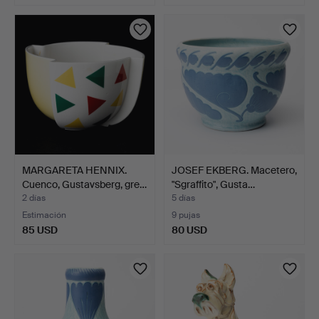
MARGARETA HENNIX.
JOSEF EKBERG. Macetero,
Cuenco, Gustavsberg, gre…
"Sgraffito", Gusta…
2 días
5 días
Estimación
9 pujas
85 USD
80 USD