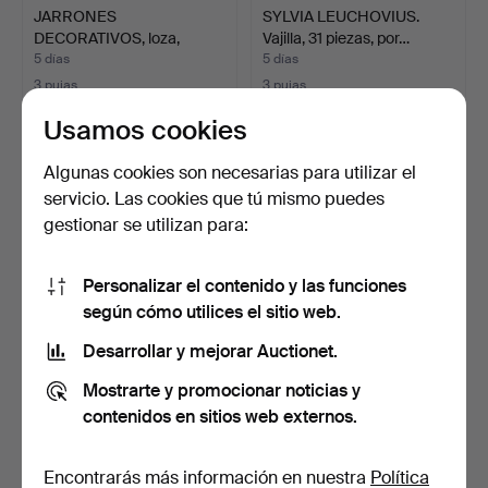
JARRONES
SYLVIA LEUCHOVIUS.
DECORATIVOS, loza,
Vajilla, 31 piezas, por…
Rörstrand haci…
5 días
5 días
3 pujas
3 pujas
64 USD
85 USD
Usamos cookies
Algunas cookies son necesarias para utilizar el
servicio. Las cookies que tú mismo puedes
gestionar se utilizan para:
Personalizar el contenido y las funciones
según cómo utilices el sitio web.
Desarrollar y mejorar Auctionet.
FIGURA, troll, según John
JUEGO DE TÉ, 5 piezas,
Mostrarte y promocionar noticias y
Bauer, serie de …
porcelana, Rosentha…
contenidos en sitios web externos.
5 días
6 días
Estimación
2 pujas
64 USD
53 USD
Encontrarás más información en nuestra
Política