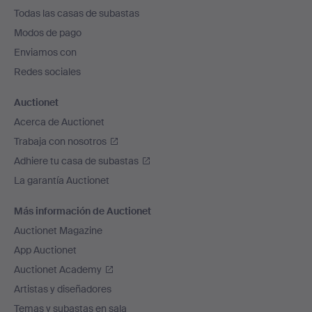
el
Todas las casas de subastas
pie
Modos de pago
de
Enviamos con
página
Redes sociales
Auctionet
Acerca de Auctionet
Trabaja con nosotros
Adhiere tu casa de subastas
La garantía Auctionet
Más información de Auctionet
Auctionet Magazine
App Auctionet
Auctionet Academy
Artistas y diseñadores
Temas y subastas en sala