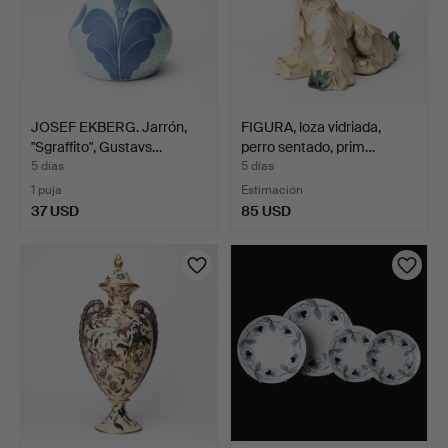
JOSEF EKBERG. Jarrón,
FIGURA, loza vidriada,
"Sgraffito", Gustavs…
perro sentado, prim…
5 días
5 días
1 puja
Estimación
37 USD
85 USD