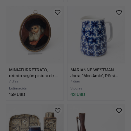
MINIATURRETRATO,
MARIANNE WESTMAN.
retrato según pintura de …
Jarra, "Mon Amie", Rörst…
7 días
7 días
Estimación
3 pujas
159 USD
43 USD