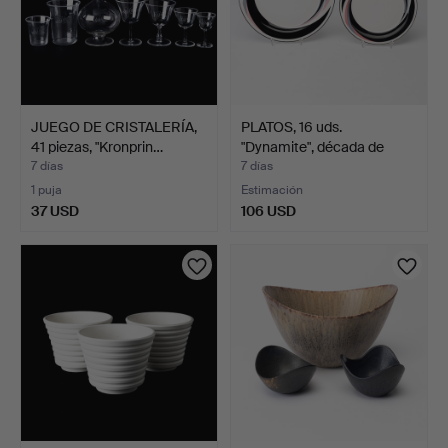
JUEGO DE CRISTALERÍA,
PLATOS, 16 uds.
41 piezas, "Kronprin…
"Dynamite", década de
1980.
7 días
7 días
1 puja
Estimación
37 USD
106 USD