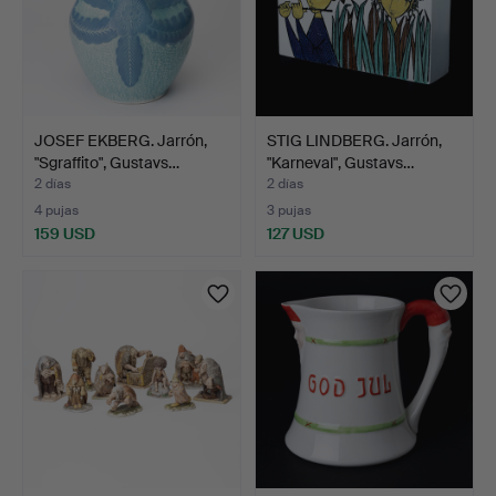
JOSEF EKBERG. Jarrón,
STIG LINDBERG. Jarrón,
"Sgraffito", Gustavs…
"Karneval", Gustavs…
2 días
2 días
4 pujas
3 pujas
159 USD
127 USD