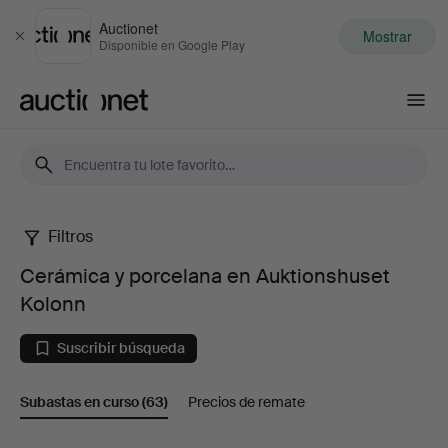
Auctionet
Mostrar
Cerrar
Disponible en Google Play
Auctionet.com
Filtros
Cerámica
Cerámica y porcelana en Auktionshuset
y
Kolonn
porcelana
Suscribir búsqueda
en
Subastas en curso
(63)
Precios de remate
Auktionshuset