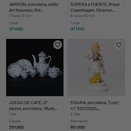
JARRÓN, porcelana, estilo
SOPERA y FUENTE, Royal
Art Nouveau, Rör…
Copenhagen, Dinamar…
7 horas 17 min
8 horas 45 min
1 puja
1 puja
37 USD
37 USD
JUEGO DE CAFÉ, 27
FIGURA, porcelana, "Lore",
piezas, porcelana, "Muss…
n.º: 1021/2000,…
1 día
2 días
5 pujas
Estimación
211 USD
85 USD