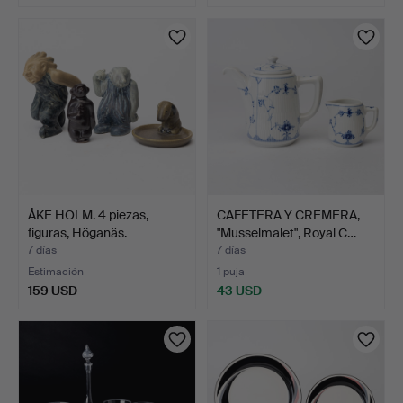
ÅKE HOLM. 4 piezas,
CAFETERA Y CREMERA,
figuras, Höganäs.
"Musselmalet", Royal C…
7 días
7 días
Estimación
1 puja
159 USD
43 USD