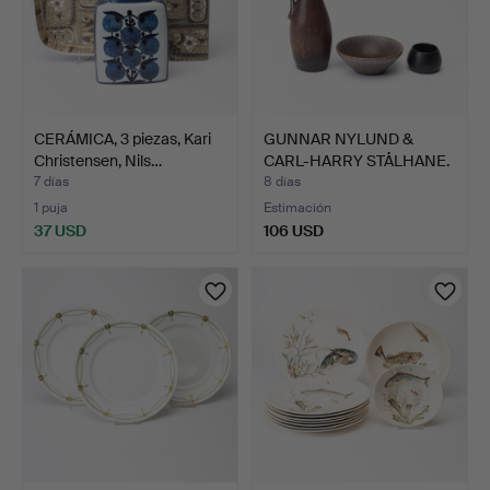
CERÁMICA, 3 piezas, Kari
GUNNAR NYLUND &
Christensen, Nils…
CARL-HARRY STÅLHANE.
cerám…
7 días
8 días
1 puja
Estimación
37 USD
106 USD