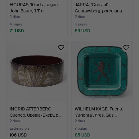
FIGURAS, 10 uds., según
JARRA, "God Jul",
John Bauer, "I Tro…
Gustavsberg, porcelana.
2 días
2 días
4 pujas
6 pujas
74 USD
59 USD
INGRID ATTERBERG.
WILHELM KÅGE. Fuente,
Cuenco, Upsala-Ekeby, pi…
"Argenta", gres, Gus…
2 días
2 días
Estimación
7 pujas
106 USD
85 USD