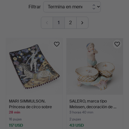
Subastas
Filtrar
Kolonn
en
1
2
curso
MARI SIMMULSON.
SALERO, marca tipo
Princesa de circo sobre
Meissen, decoración de …
ca…
28 min
3 horas 40 min
16 pujas
2 pujas
117 USD
43 USD