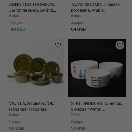
ANNA-LISA THOMSON.
TAZAS MOOMIN, 2 piezas,
Jarrón de suelo, cerámi…
porcelana, Arabia.
6 días
6 días
16 pujas
4 pujas
180 USD
64 USD
VAJILLA, 28 piezas, "Old
STIG LINDBERG. Cuencos,
Höganäs", Höganäs.
3 piezas, "Pynta",…
6 días
7 días
7 pujas
5 pujas
69 USD
95 USD