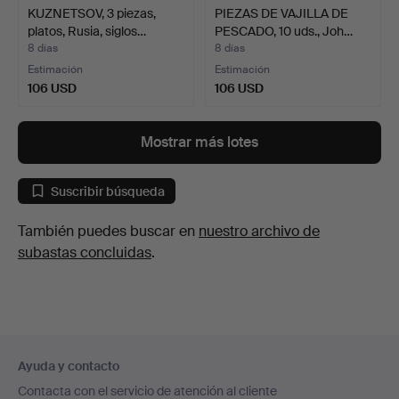
KUZNETSOV, 3 piezas,
PIEZAS DE VAJILLA DE
platos, Rusia, siglos…
PESCADO, 10 uds., Joh…
8 días
8 días
Estimación
Estimación
106 USD
106 USD
Mostrar más lotes
Suscribir búsqueda
También puedes buscar en
nuestro archivo de
subastas concluidas
.
Navegación
Ayuda y contacto
en
Contacta con el servicio de atención al cliente