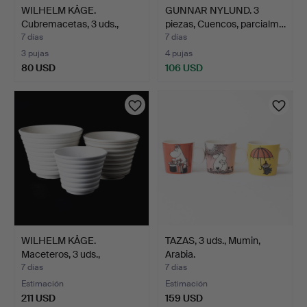
WILHELM KÅGE.
GUNNAR NYLUND. 3
Cubremacetas, 3 uds.,
piezas, Cuencos, parcialm…
"Carra…
7 días
7 días
3 pujas
4 pujas
80 USD
106 USD
WILHELM KÅGE.
TAZAS, 3 uds., Mumin,
Maceteros, 3 uds.,
Arabia.
"Carrara"…
7 días
7 días
Estimación
Estimación
211 USD
159 USD