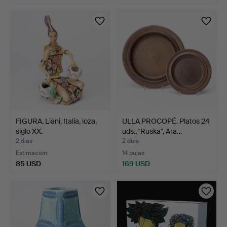
FIGURA, Liani, Italia, loza,
ULLA PROCOPÉ. Platos 24
siglo XX.
uds., "Ruska", Ara…
2 días
2 días
Estimación
14 pujas
85 USD
169 USD