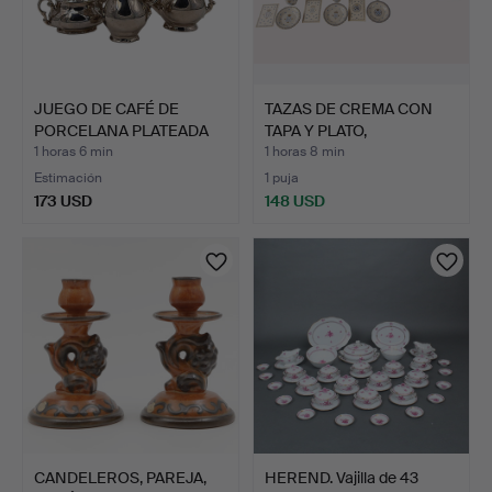
JUEGO DE CAFÉ DE
TAZAS DE CREMA CON
PORCELANA PLATEADA
TAPA Y PLATO,
DE LA …
DECORACIÓ…
1 horas 6 min
1 horas 8 min
Estimación
1 puja
173 USD
148 USD
CANDELEROS, PAREJA,
HEREND. Vajilla de 43