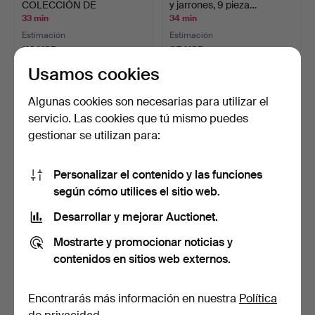
COLECCIÓN DE
y jarrones, 9 pieza…
PORCELANA D…
33 min
34 min
Estimación
Estimación
110 USD
85 USD
Usamos cookies
Algunas cookies son necesarias para utilizar el
servicio. Las cookies que tú mismo puedes
gestionar se utilizan para:
Personalizar el contenido y las funciones
según cómo utilices el sitio web.
Desarrollar y mejorar Auctionet.
VAJILLA. "Brun fasan", Old
CUENCO sobre pies,
Gustavsberg, 34…
cerámica, con decoració…
Mostrarte y promocionar noticias y
34 min
35 min
contenidos en sitios web externos.
19 pujas
20 pujas
148 USD
148 USD
Encontrarás más información en nuestra
Política