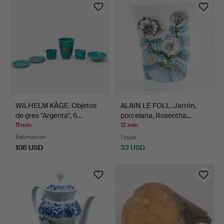
WILHELM KÅGE. Objetos
ALAIN LE FOLL. Jarrón,
de gres "Argenta", 6…
porcelana, Rosentha…
11 min
12 min
Estimación
1 puja
106 USD
32 USD