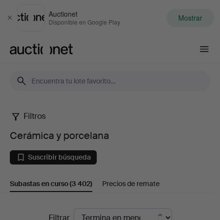
Auctionet
Mostrar
Cerrar
Disponible en Google Play
Auctionet.com
Filtros
Cerámica
Cerámica y porcelana
y
Suscribir búsqueda
porcelana
Subastas en curso
(3 402)
Precios de remate
Subastas
Filtrar