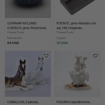
GUNNAR NYLUND.
FUENTE, gres vidriado con
CUENCO, gres. Rörstrand.
sal, HB, Höganäs.
Fi…
1 horas 0 min
1 horas 0 min
Estimación
2 pujas
64 USD
37 USD
CABALLOS, 2 piezas,
FIGURA Capodimonte,