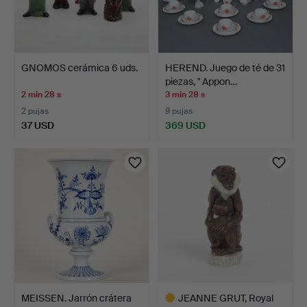
GNOMOS cerámica 6 uds.
HEREND. Juego de té de 31
piezas, '' Appon…
2 min 28 s
3 min 28 s
2 pujas
9 pujas
37 USD
369 USD
MEISSEN. Jarrón crátera
JEANNE GRUT, Royal