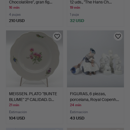
Chocolatière", gran fig…
12 uds., "The Hans Ch…
16 min
19 min
4 pujas
1 puja
210 USD
32 USD
Lote
seleccionado
MEISSEN. PLATO "BUNTE
FIGURAS, 6 piezas,
BLUME" 2ª CALIDAD. D…
porcelana, Royal Copenh…
21 min
24 min
Estimación
Estimación
104 USD
43 USD