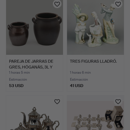
PAREJA DE JARRAS DE
TRES FIGURAS LLADRÓ.
GRES, HÖGANÄS, 3L Y
8L…
1 horas 5 min
1 horas 6 min
Estimación
Estimación
53 USD
41 USD