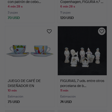
con patrón de cebo…
Copenhagen, FIGURA n.º …
4 min 28 s
6 min 28 s
3 pujas
11 pujas
70 USD
120 USD
Lote
seleccionado
JUEGO DE CAFÉ DE
FIGURAS, 7 uds. entre otros
DISEÑADOR EN
porcelana de b…
PORCELANA, F…
10 min
11 min
Estimación
Estimación
75 USD
74 USD