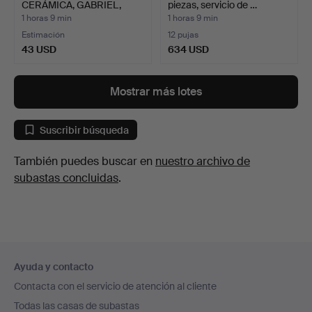
CERÁMICA, GABRIEL,
piezas, servicio de …
SIG…
1 horas 9 min
1 horas 9 min
Estimación
12 pujas
43 USD
634 USD
Mostrar más lotes
Suscribir búsqueda
También puedes buscar en
nuestro archivo de
subastas concluidas
.
Navegación
Ayuda y contacto
en
Contacta con el servicio de atención al cliente
el
Todas las casas de subastas