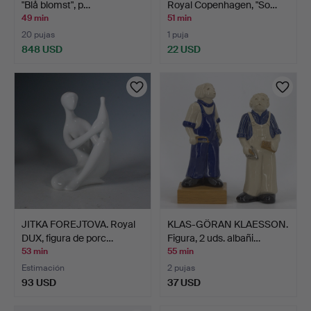
"Blå blomst", p…
Royal Copenhagen, "So…
49 min
51 min
20 pujas
1 puja
848 USD
22 USD
JITKA FOREJTOVA. Royal
KLAS-GÖRAN KLAESSON.
DUX, figura de porc…
Figura, 2 uds. albañi…
53 min
55 min
Estimación
2 pujas
93 USD
37 USD