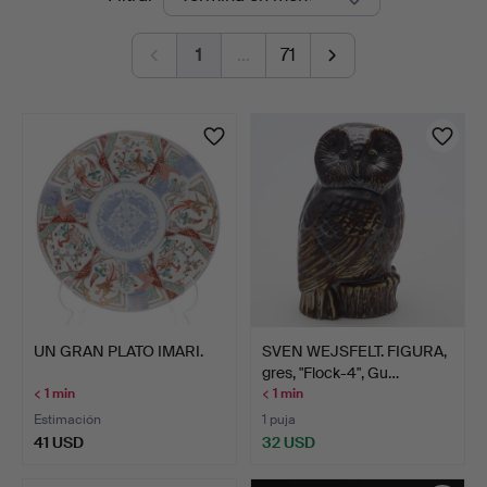
en
1
…
71
curso
UN GRAN PLATO IMARI.
SVEN WEJSFELT. FIGURA,
gres, "Flock-4", Gu…
< 1 min
< 1 min
Estimación
1 puja
41 USD
32 USD