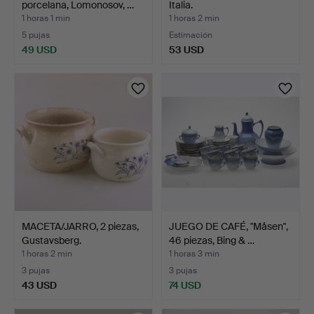
porcelana, Lomonosov, …
Italia.
1 horas 1 min
1 horas 2 min
5 pujas
Estimación
49 USD
53 USD
MACETA/JARRO, 2 piezas,
JUEGO DE CAFÉ, "Måsen",
Gustavsberg.
46 piezas, Bing & …
1 horas 2 min
1 horas 3 min
3 pujas
3 pujas
43 USD
74 USD