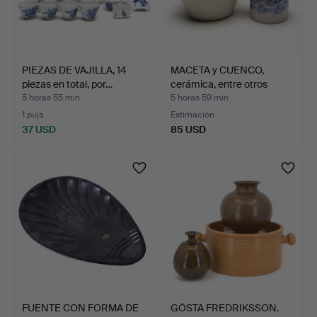
PIEZAS DE VAJILLA, 14
MACETA y CUENCO,
piezas en total, por…
cerámica, entre otros
Gab…
5 horas 55 min
5 horas 59 min
1 puja
Estimación
37 USD
85 USD
FUENTE CON FORMA DE
GÖSTA FREDRIKSSON.