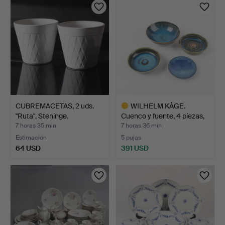
CUBREMACETAS, 2 uds.
WILHELM KÅGE.
"Ruta", Steninge.
Cuenco y fuente, 4 piezas,
G…
7 horas 35 min
7 horas 36 min
Estimación
5 pujas
64 USD
391 USD
Lote
seleccionado