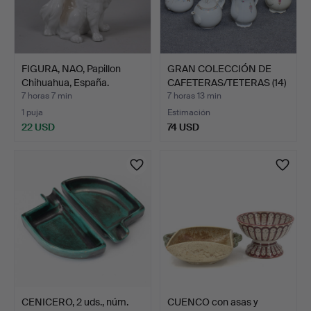
FIGURA, NAO, Papillon
GRAN COLECCIÓN DE
Chihuahua, España.
CAFETERAS/TETERAS (14)
P…
7 horas 7 min
7 horas 13 min
1 puja
Estimación
22 USD
74 USD
CENICERO, 2 uds., núm.
CUENCO con asas y