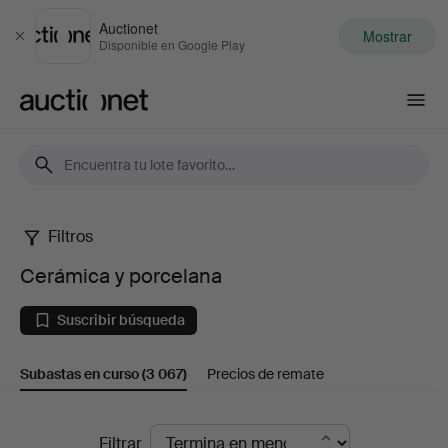
Auctionet
Mostrar
Cerrar
Disponible en Google Play
Auctionet.com
Filtros
Cerámica
Cerámica y porcelana
y
Suscribir búsqueda
porcelana
Subastas en curso
(3 067)
Precios de remate
Subastas
Filtrar