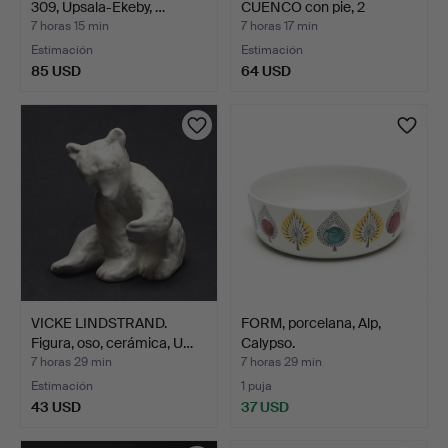
309, Upsala-Ekeby, …
CUENCO con pie, 2
piezas…
7 horas 15 min
7 horas 17 min
Estimación
Estimación
85 USD
64 USD
VICKE LINDSTRAND.
FORM, porcelana, Alp,
Figura, oso, cerámica, U…
Calypso.
7 horas 29 min
7 horas 29 min
Estimación
1 puja
43 USD
37 USD