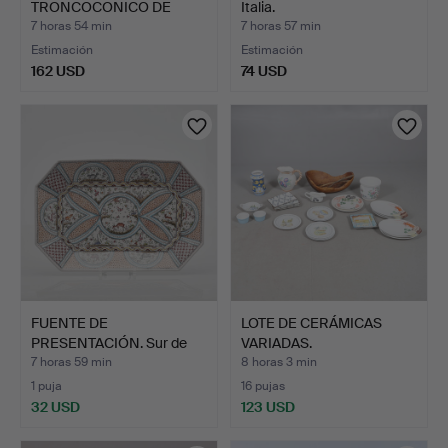
TRONCOCONICO DE
Italia.
PORCELANA …
7 horas 54 min
7 horas 57 min
Estimación
Estimación
162 USD
74 USD
FUENTE DE
LOTE DE CERÁMICAS
PRESENTACIÓN. Sur de
VARIADAS.
Europa, may…
7 horas 59 min
8 horas 3 min
1 puja
16 pujas
32 USD
123 USD