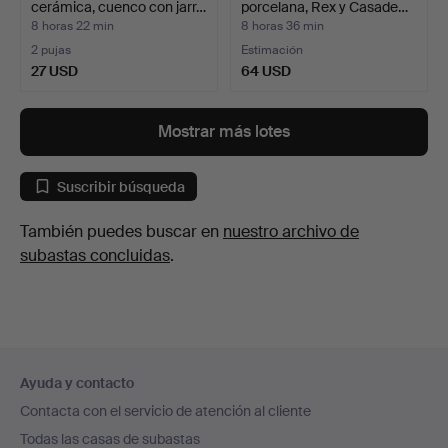
cerámica, cuenco con jarr…
porcelana, Rex y Casade…
8 horas 22 min
8 horas 36 min
2 pujas
Estimación
27 USD
64 USD
Mostrar más lotes
Suscribir búsqueda
También puedes buscar en
nuestro archivo de
subastas concluidas
.
Navegación
Ayuda y contacto
en
Contacta con el servicio de atención al cliente
el
Todas las casas de subastas