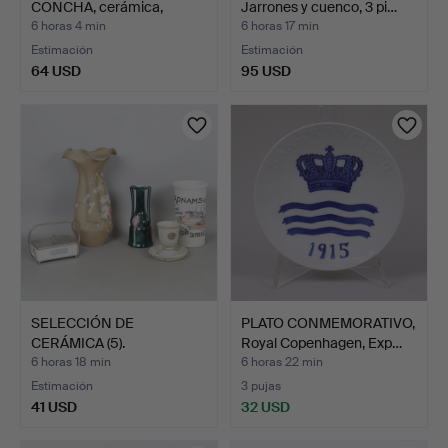
CONCHA, cerámica,
Jarrones y cuenco, 3 pi…
Ande…
6 horas 4 min
6 horas 17 min
Estimación
Estimación
64 USD
95 USD
SELECCIÓN DE
PLATO CONMEMORATIVO,
CERÁMICA (5).
Royal Copenhagen, Exp…
6 horas 18 min
6 horas 22 min
Estimación
3 pujas
41 USD
32 USD