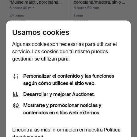
"Musselmalet", porcelana…
porcelana/madera, siglo …
6 horas 49 min
6 horas 50 min
24 pujas
1 puja
201 USD
32 USD
Usamos cookies
Algunas cookies son necesarias para utilizar el
servicio. Las cookies que tú mismo puedes
gestionar se utilizan para:
Personalizar el contenido y las funciones
según cómo utilices el sitio web.
Desarrollar y mejorar Auctionet.
645/20 JARRÓN DE
CUBREMACETAS. Europa
CERÁMICA CON EFECTO
central, primera mita…
Mostrarte y promocionar noticias y
MÁRMO…
6 horas 53 min
6 horas 59 min
contenidos en sitios web externos.
Estimación
4 pujas
87 USD
48 USD
Encontrarás más información en nuestra
Política