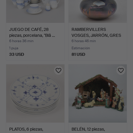
JUEGO DE CAFÉ, 28
RAMBERVILLERS
piezas, porcelana, "Blå …
VOSGES, JARRÓN, GRES
FLAMEAD…
6 horas 36 min
6 horas 46 min
1 puja
Estimación
33 USD
81 USD
PLATOS, 6 piezas,
BELÉN, 12 piezas,