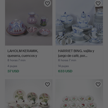
LAHOLM KERAMIK,
HARRIET BING. vajilla y
quesera, cuencos y
juego de café, por…
jarrone…
8 horas 7 min
8 horas 7 min
4 pujas
14 pujas
37 USD
633 USD