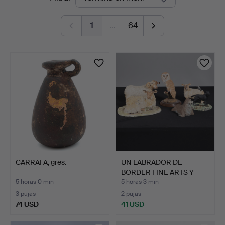
en
1
…
64
curso
CARRAFA, gres.
UN LABRADOR DE
BORDER FINE ARTS Y
VARIOS O…
5 horas 0 min
5 horas 3 min
3 pujas
2 pujas
74 USD
41 USD