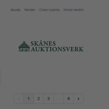
Ayuda
Vender
Crear cuenta
Iniciar sesión
1
2
3
…
8