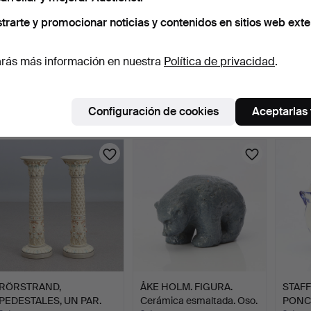
trarte y promocionar noticias y contenidos en sitios web exte
DRESDEN, FIGURAS,
FIGURAS, SEIS PIEZAS.
G&C,
rás más información en nuestra
Política de privacidad
.
TRES PIEZAS. Porcelana
Porcelana. Bing & Gr…
TRES 
c…
…
2 días
2 días
2 días
4 pujas
8 pujas
10 puja
Configuración de cookies
Aceptarlas
49 USD
127 USD
106 U
RÖRSTRAND,
ÅKE HOLM. FIGURA.
STAF
PEDESTALES, UN PAR.
Cerámica esmaltada. Oso.
PONC