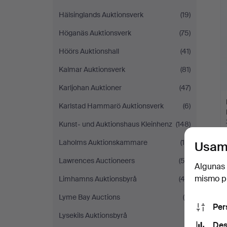
Hälsinglands Auktionsverk
(19)
Höganäs Auktionsverk
(75)
Höörs Auktionshall
(41)
Kalmar Auktionsverk
(81)
Karljohan Auktioner
(47)
Karlstad Hammarö Auktionsverk
(6)
Kunst- und Auktionshaus Kleinhenz
(148)
Laholms Auktionskammare
(18)
Usam
Lawrences Auctioneers
(53)
Algunas 
mismo pu
Limhamns Auktionsbyrå
(43)
Lyme Bay Auctions
(4)
Per
Lysekils Auktionsbyrå
(1)
Des