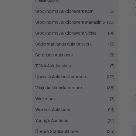
Helsingborg
Stockholms Auktionsverk Köln
(5)
Stockholms Auktionsverk Magasin 5
(30)
Stockholms Auktionsverk Sickla
(14)
Södermanlands Auktionsverk
(13)
Sørensen Auktioner
(8)
TOKA Auktionshus
(7)
Uppsala Auktionskammare
(112)
Växjö Auktionskammare
(38)
Wickmans
(3)
Woxholt Auktioner
(16)
Young's Auctions
(27)
L
s
Örebro Stadsauktioner
(35)