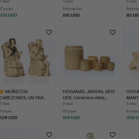
Loza. Alred…
…
Cerám
3 días
3 días
3 días
17 pujas
Estimación
Estima
370 USD
106 USD
85 U
MUÑECOS
HÖGANÄS, JARRAS, SEIS
HÖGA
CABEZONES, UN PAR.
UDS. Cerámica vidria…
MANT
Cerámica vidria…
vidria
3 días
3 días
3 días
3 pujas
15 pujas
6 pujas
528 USD
154 USD
359 
ote
eleccionado