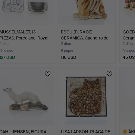
MUSSELMALET, 13
ESCULTURA DE
GOEBE
PIEZAS. Porcelana. Royal
CERÁMICA. Cachorro de
Cerám
C…
tigre. …
2 días
2 días
2 días
12 pujas
5 pujas
3 pujas
127 USD
116 USD
45 U
DAHL JENSEN, FIGURA.
LISA LARSON. PLACA DE
ÅK