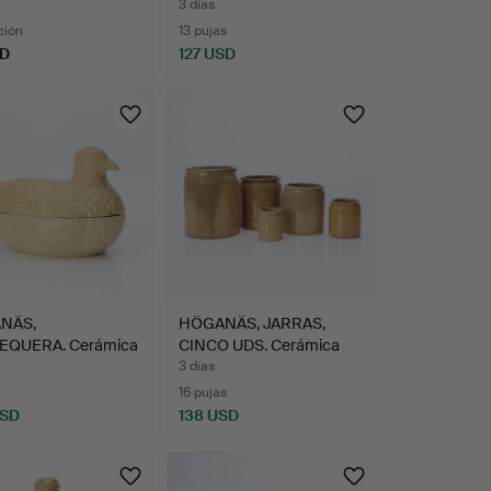
ica…
3 días
ción
13 pujas
SD
127 USD
NÄS,
HÖGANÄS, JARRAS,
EQUERA. Cerámica
CINCO UDS. Cerámica
da. Si…
vidri…
3 días
16 pujas
USD
138 USD