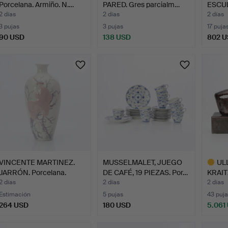
Porcelana. Armiño. N.…
PARED. Gres parcialm…
ESCUL
vidria
2 días
2 días
2 días
3 pujas
3 pujas
17 puja
90 USD
138 USD
802 
Lote
selecci
VINCENTE MARTINEZ.
MUSSELMALET, JUEGO
UL
JARRÓN. Porcelana.
DE CAFÉ, 19 PIEZAS. Por…
KRAIT
Tree…
Cerám
2 días
2 días
2 días
Estimación
5 pujas
43 puja
264 USD
180 USD
5.061
Lote