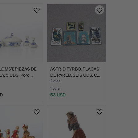
LOMST, PIEZAS DE
ASTRID FYRBO. PLACAS
LA, 5 UDS. Porc…
DE PARED, SEIS UDS. C…
2 días
1 puja
SD
53 USD