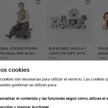
selecci
DAHL JENSEN, FIGURA.
BLÅ BLOMST, VAJILLA Y
FIGUR
Porcelana. Niño de Am…
JUEGO DE CAFÉ, 54 PI…
pintad
desca
2 días
2 días
2 días
1 puja
6 pujas
Estima
os cookies
32 USD
127 USD
85 U
cookies son necesarias para utilizar el servicio. Las cookies q
edes gestionar se utilizan para:
sonalizar el contenido y las funciones según cómo utilices el s
arrollar y mejorar Auctionet.