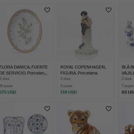
urso
FLORA DANICA, FUENTE
ROYAL COPENHAGEN,
BLÅ B
DE SERVICIO. Porcelan…
FIGURA. Porcelana.
VAJIL
Fauno…
2 días
2 días
2 días
19 pujas
5 pujas
7 pujas
275 USD
138 USD
65 U