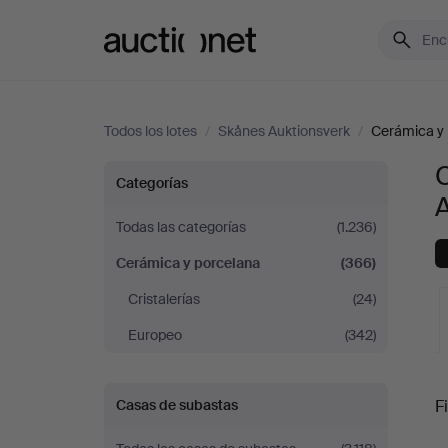
Auctionet.com
Todos los lotes
/
Skånes Auktionsverk
/
Cerámica y 
Cerámica
Categorías
y
Todas las categorías
(1.236)
Cerámica y porcelana
(366)
porcelana
Cristalerías
(24)
en
Europeo
(342)
Skånes
S
Fi
Casas de subastas
Auktionsverk