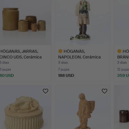
HÖGANÄS, JARRAS,
HÖGANÄS,
HÖ
CINCO UDS. Cerámica
NAPOLEON. Cerámica
BRÄN
vidri…
vidriada. Sigl…
Cerámi
3 días
3 días
3 días
6 pujas
7 pujas
12 puja
80 USD
188 USD
359 
Lote
Lote
seleccionado
selecci