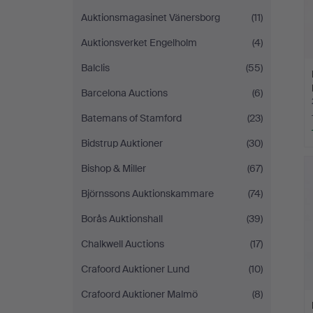
Auktionsmagasinet Vänersborg
(11)
Auktionsverket Engelholm
(4)
Balclis
(55)
Barcelona Auctions
(6)
Batemans of Stamford
(23)
Bidstrup Auktioner
(30)
Bishop & Miller
(67)
Björnssons Auktionskammare
(74)
Borås Auktionshall
(39)
Chalkwell Auctions
(17)
Crafoord Auktioner Lund
(10)
Crafoord Auktioner Malmö
(8)