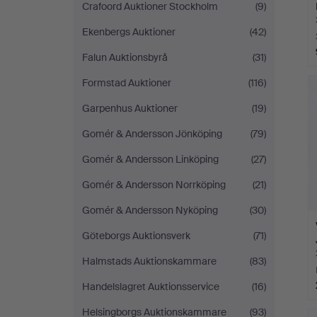
Crafoord Auktioner Stockholm
(9)
Ekenbergs Auktioner
(42)
Falun Auktionsbyrå
(31)
Formstad Auktioner
(116)
Garpenhus Auktioner
(19)
Gomér & Andersson Jönköping
(79)
Gomér & Andersson Linköping
(27)
Gomér & Andersson Norrköping
(21)
Gomér & Andersson Nyköping
(30)
Göteborgs Auktionsverk
(71)
Halmstads Auktionskammare
(83)
Handelslagret Auktionsservice
(16)
Helsingborgs Auktionskammare
(93)