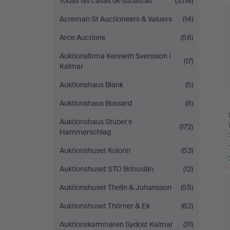
Todas las casas de subastas
(3.118)
c
Acreman St Auctioneers & Valuers
(14)
Arce Auctions
(58)
Auktionsfirma Kenneth Svensson i
(17)
Kalmar
Auktionshaus Blank
(5)
Auktionshaus Bossard
(8)
Auktionshaus Stuber's
(172)
Hammerschlag
Auktionshuset Kolonn
(53)
Auktionshuset STO Bohuslän
(12)
Auktionshuset Thelin & Johansson
(55)
Auktionshuset Thörner & Ek
(62)
Auktionskammaren Sydost Kalmar
(31)