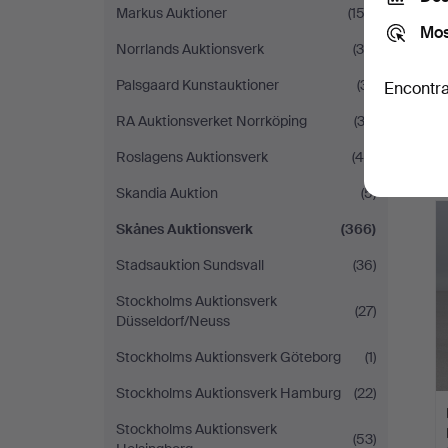
Markus Auktioner
(153)
Mos
Norrlands Auktionsverk
(30)
Palsgaard Kunstauktioner
(31)
Encontra
RA Auktionsverket Norrköping
(33)
Roslagens Auktionsverk
(49)
Skandia Auktion
(5)
Skånes Auktionsverk
(366)
Stadsauktion Sundsvall
(36)
Stockholms Auktionsverk
(27)
Düsseldorf/Neuss
Stockholms Auktionsverk Göteborg
(1)
Stockholms Auktionsverk Hamburg
(22)
Stockholms Auktionsverk
(53)