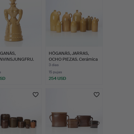
GANÄS,
HÖGANÄS, JARRAS,
NVINSJUNGFRU.
OCHO PIEZAS. Cerámica
ca vidria…
vid…
3 días
s
15 pujas
USD
254 USD
onado