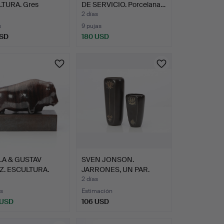
TURA. Gres
DE SERVICIO. Porcelana…
do. Moisés…
2 días
s
9 pujas
USD
180 USD
onado
LA & GUSTAV
SVEN JONSON.
Z. ESCULTURA.
JARRONES, UN PAR.
ica …
Cerámica co…
2 días
s
Estimación
 USD
106 USD