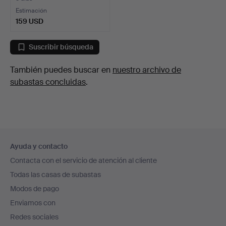
Estimación
159 USD
Suscribir búsqueda
También puedes buscar en
nuestro archivo de
subastas concluidas
.
Navegación
Ayuda y contacto
en
Contacta con el servicio de atención al cliente
el
Todas las casas de subastas
pie
Modos de pago
de
Enviamos con
página
Redes sociales