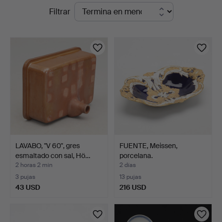
Subastas
Filtrar
Auktioner
en
Malmö
curso
LAVABO, "V 60", gres
FUENTE, Meissen,
esmaltado con sal, Hö…
porcelana.
2 horas 2 min
2 días
3 pujas
13 pujas
43 USD
216 USD