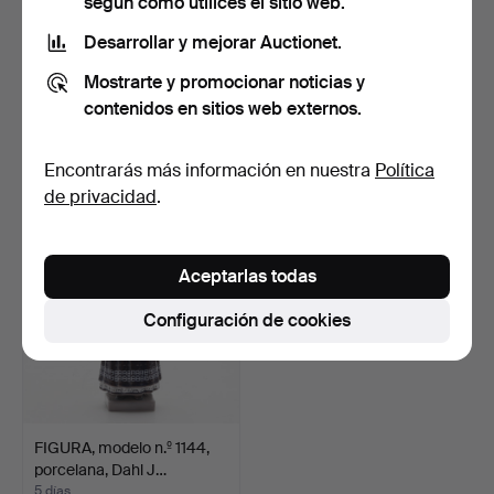
según cómo utilices el sitio web.
Desarrollar y mejorar Auctionet.
JARRONES/URNAS, un
TAPIO WIRKKALA. Jarrón,
Mostrarte y promocionar noticias y
par, estilo Art Nouveau…
"Pollo", porcelana…
contenidos en sitios web externos.
5 días
5 días
Estimación
5 pujas
Encontrarás más información en nuestra
Política
106 USD
159 USD
de privacidad
.
Aceptarlas todas
Configuración de cookies
FIGURA, modelo n.º 1144,
porcelana, Dahl J…
5 días