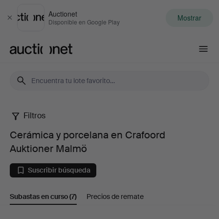
Auctionet
Mostrar
Cerrar
Disponible en Google Play
Auctionet.com
Filtros
Cerámica
Cerámica y porcelana en Crafoord
y
Auktioner Malmö
porcelana
Suscribir búsqueda
en
Subastas en curso
(7)
Precios de remate
Crafoord