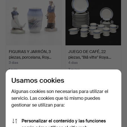
FIGURAS Y JARRÓN, 3
JUEGO DE CAFÉ, 22
piezas, porcelana, Roy…
piezas, "Blå vifte" Roya…
3 días
4 días
1 puja
3 pujas
49 USD
53 USD
Usamos cookies
Algunas cookies son necesarias para utilizar el
servicio. Las cookies que tú mismo puedes
gestionar se utilizan para:
Personalizar el contenido y las funciones