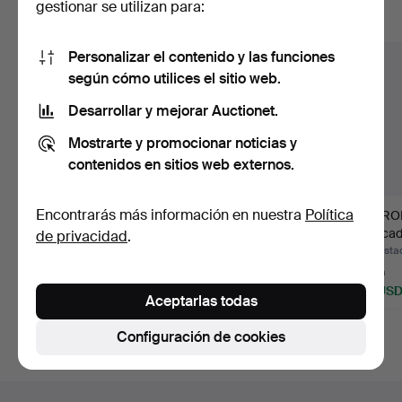
gestionar se utilizan para:
Mostrar todos los lotes
Personalizar el contenido y las funciones
según cómo utilices el sitio web.
Desarrollar y mejorar Auctionet.
Mostrarte y promocionar noticias y
contenidos en sitios web externos.
Encontrarás más información en nuestra
Política
FRIEDL HOLZER-
BING & GRÖNDAL,
JARRON
KJELLBERG. JUEGO
objetos de porcelana.
marcad
de privacidad
.
DE CAFÉ, 37…
vid…
Subastado 31 jul 2026
Subastado 5 jul 2026
Subastad
2 pujas
1 puja
1 puja
41 USD
35 USD
35 US
Aceptarlas todas
Configuración de cookies
Navegación