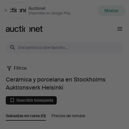
Auctionet
Mostrar
Cerrar
Disponible en Google Play
Auctionet.com
Filtros
Cerámica
Cerámica y porcelana en Stockholms
y
Auktionsverk Helsinki
porcelana
Suscribir búsqueda
en
Subastas en curso
(0)
Precios de remate
Stockholms