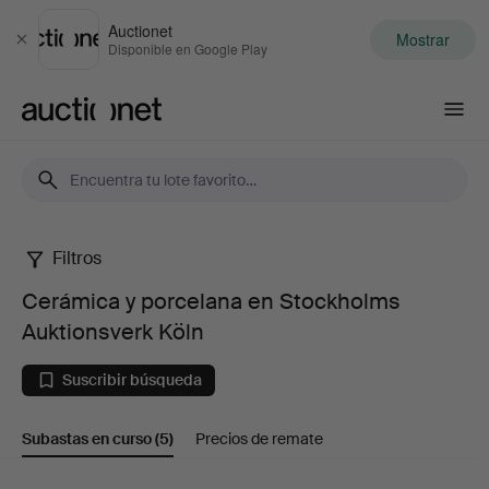
Auctionet
Mostrar
Cerrar
Disponible en Google Play
Auctionet.com
Filtros
Cerámica
Cerámica y porcelana en Stockholms
y
Auktionsverk Köln
porcelana
Suscribir búsqueda
en
Subastas en curso
(5)
Precios de remate
Stockholms