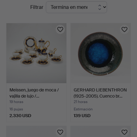
Subastas
Filtrar
Auktionsverk
en
Köln
curso
Meissen, juego de moca /
GERHARD LIEBENTHRON
vajilla de lujo /…
(1925-2005). Cuenco br…
19 horas
21 horas
16 pujas
Estimación
2.330 USD
139 USD