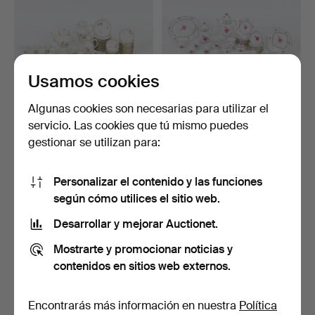
Usamos cookies
Algunas cookies son necesarias para utilizar el
servicio. Las cookies que tú mismo puedes
KPM Berlin, servicio de café
HEREND, juego de café y
gestionar se utilizan para:
y moca, decor…
té, decoración 'Ap…
3 días
4 días
3 pujas
3 pujas
Personalizar el contenido y las funciones
624 USD
65 USD
según cómo utilices el sitio web.
Desarrollar y mejorar Auctionet.
Mostrarte y promocionar noticias y
contenidos en sitios web externos.
Encontrarás más información en nuestra
Política