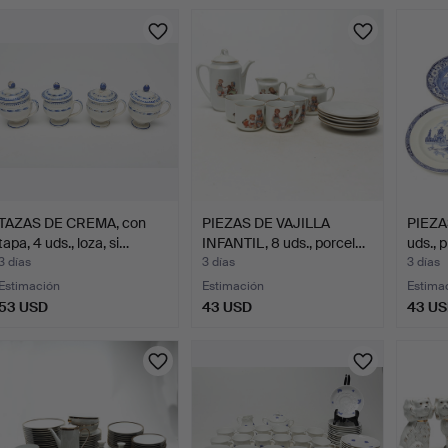
TAZAS DE CREMA, con
PIEZAS DE VAJILLA
PIEZA
tapa, 4 uds., loza, si…
INFANTIL, 8 uds., porcel…
uds., 
3 días
3 días
3 días
Estimación
Estimación
Estima
53 USD
43 USD
43 U