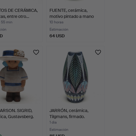
OS DE CERÁMICA,
FUENTE, cerámica,
zas, entre otro…
motivo pintado a mano
co…
 55 min
10 horas
ción
Estimación
SD
64 USD
LARSON. SIGRID,
JARRÓN, cerámica,
ica, Gustavsberg.
Tilgmans, firmado.
1 día
Estimación
D
85 USD