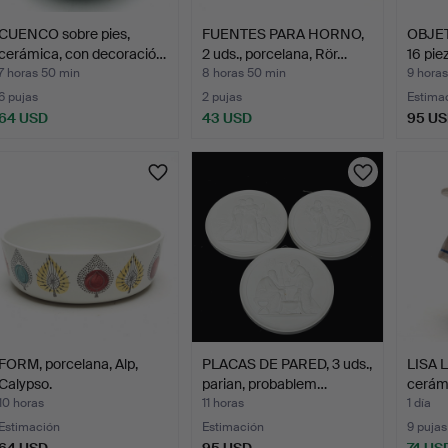
CUENCO sobre pies,
FUENTES PARA HORNO,
OBJET
cerámica, con decoració…
2 uds., porcelana, Rör…
16 pie
7 horas 50 min
8 horas 50 min
9 horas
6 pujas
2 pujas
Estima
64 USD
43 USD
95 U
FORM, porcelana, Alp,
PLACAS DE PARED, 3 uds.,
LISA 
Calypso.
parian, probablem…
cerám
10 horas
11 horas
1 día
Estimación
Estimación
9 pujas
64 USD
95 USD
74 US