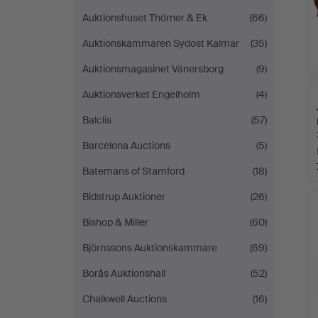
Auktionshuset Thörner & Ek
(66)
Auktionskammaren Sydost Kalmar
(35)
Auktionsmagasinet Vänersborg
(9)
Auktionsverket Engelholm
(4)
Balclis
(57)
Barcelona Auctions
(5)
Batemans of Stamford
(18)
Bidstrup Auktioner
(26)
Bishop & Miller
(60)
Björnssons Auktionskammare
(69)
Borås Auktionshall
(52)
Chalkwell Auctions
(16)