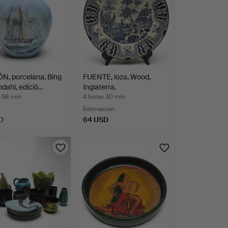
N, porcelana, Bing
FUENTE, loza, Wood,
dahl, edició…
Inglaterra.
s 58 min
4 horas 30 min
Estimación
D
64 USD