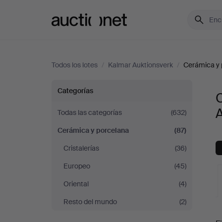
Auctionet.com
Todos los lotes
/
Kalmar Auktionsverk
/
Cerámica y 
Cerámica
Categorías
y
Todas las categorías
(632)
Cerámica y porcelana
(87)
porcelana
Cristalerías
(36)
en
Europeo
(45)
Kalmar
Oriental
(4)
Resto del mundo
(2)
Auktionsverk
S