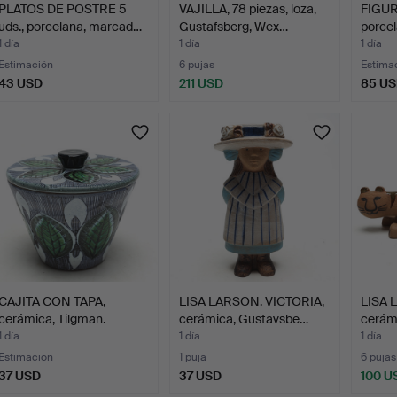
PLATOS DE POSTRE 5
VAJILLA, 78 piezas, loza,
FIGUR
uds., porcelana, marcad…
Gustafsberg, Wex…
porcel
1 día
1 día
1 día
Estimación
6 pujas
Estima
43 USD
211 USD
85 U
CAJITA CON TAPA,
LISA LARSON. VICTORIA,
LISA 
cerámica, Tilgman.
cerámica, Gustavsbe…
cerám
1 día
1 día
1 día
Estimación
1 puja
6 pujas
37 USD
37 USD
100 U