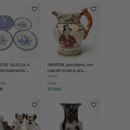
S DE VAJILLA, 4
JARRÓN, porcelana, con
principalmente …
caja de música, pro…
3 días
ción
1 puja
SD
37 USD