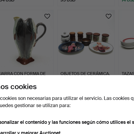
JARRA CON FORMA DE
OBJETOS DE CERÁMICA,
TAZAS,
PEZ, loza.
9 piezas, entre ellos…
Rörstr
os cookies
1 día
1 día
1 día
Estimación
Estimación
7 pujas
cookies son necesarias para utilizar el servicio. Las cookies q
85 USD
95 USD
69 U
edes gestionar se utilizan para:
sonalizar el contenido y las funciones según cómo utilices el s
arrollar y mejorar Auctionet.