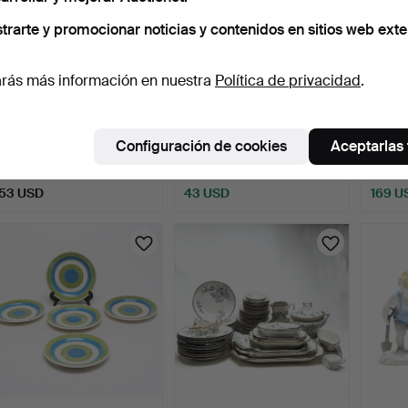
trarte y promocionar noticias y contenidos en sitios web exte
rás más información en nuestra
Política de privacidad
.
PLATOS, total 12 uds.,
CUNNINGHAM COLE.
LISA 
porcelana, Thomas.
CUENCO, cerámica,
cerám
Configuración de cookies
Aceptarlas
Algutsb…
1 día
1 día
1 día
Estimación
2 pujas
15 puja
53 USD
43 USD
169 U