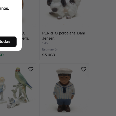
rnos.
LARSON. GATO,
PERRITO, porcelana, Dahl
ica, Gustavsberg.
Jensen.
 todas
1 día
s
Estimación
SD
95 USD