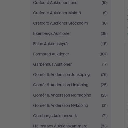
Crafoord Auktioner Lund
(10)
Crafoord Auktioner Malmö
(9)
Crafoord Auktioner Stockholm
(10)
Ekenbergs Auktioner
(38)
Falun Auktionsbyrå
(45)
Formstad Auktioner
(107)
Garpenhus Auktioner
(17)
Gomér & Andersson Jönköping
(76)
Gomér & Andersson Linköping
(25)
Gomér & Andersson Norrköping
(23)
Gomér & Andersson Nyköping
(31)
Göteborgs Auktionsverk
(71)
Halmstads Auktionskammare
(83)