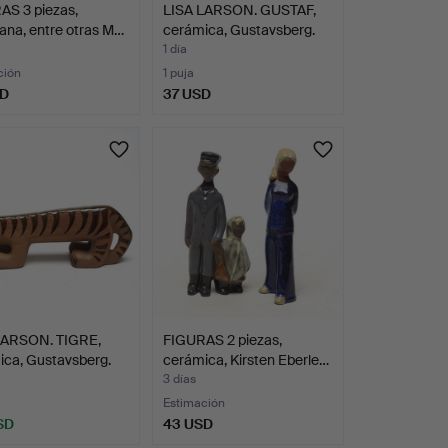
AS 3 piezas,
LISA LARSON. GUSTAF,
ana, entre otras M…
cerámica, Gustavsberg.
1 día
ción
1 puja
SD
37 USD
LARSON. TIGRE,
FIGURAS 2 piezas,
ica, Gustavsberg.
cerámica, Kirsten Eberle…
3 días
Estimación
SD
43 USD