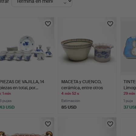
ltrar
en
urso
PIEZAS DE VAJILLA, 14
MACETA y CUENCO,
TINTE
piezas en total, por…
cerámica, entre otros
Limoge
Gab…
< 1 min
4 min 52 s
29 min
3 pujas
Estimación
1 puja
43 USD
85 USD
37 US