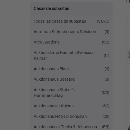
Fi
Casas de subastas
c
Todas las casas de subastas
(3.070)
Acreman St Auctioneers & Valuers
(9)
Arce Auctions
(56)
Auktionsfirma Kenneth Svensson i
(17)
Kalmar
Auktionshaus Blank
(4)
Auktionshaus Bossard
(8)
Auktionshaus Stuber's
(173)
Hammerschlag
Auktionshuset Kolonn
(62)
Auktionshuset STO Bohuslän
(22)
Auktionshuset Thelin & Johansson
(58)