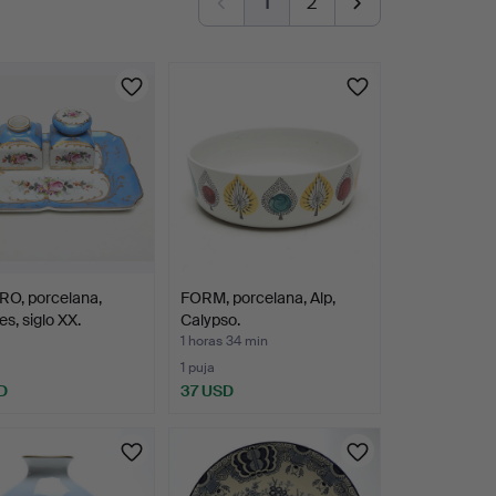
1
2
RO, porcelana,
FORM, porcelana, Alp,
s, siglo XX.
Calypso.
1 horas 34 min
1 puja
D
37 USD