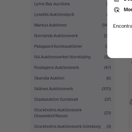
Lyme Bay Auctions
(4)
Mos
Lysekils Auktionsbyrå
(2)
Markus Auktioner
(140)
Encontra
Norrlands Auktionsverk
(29)
Palsgaard Kunstauktioner
(31)
RA Auktionsverket Norrköping
(32)
Roslagens Auktionsverk
(47)
Skandia Auktion
(6)
Skånes Auktionsverk
(370)
Stadsauktion Sundsvall
(37)
Stockholms Auktionsverk
(23)
Düsseldorf/Neuss
Stockholms Auktionsverk Göteborg
(3)