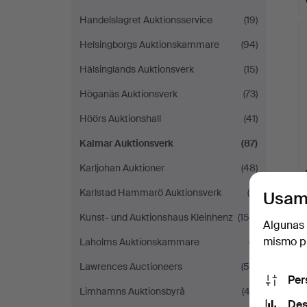
Handelslagret Auktionsservice
(19)
Helsingborgs Auktionskammare
(94)
Hälsinglands Auktionsverk
(15)
Höganäs Auktionsverk
(73)
Höörs Auktionshall
(41)
Kalmar Auktionsverk
(87)
Karljohan Auktioner
(48)
Karlstad Hammarö Auktionsverk
(6)
Usam
Kunst- und Auktionshaus Kleinhenz
(150)
Algunas 
mismo pu
Laholms Auktionskammare
(7)
Lawrences Auctioneers
(56)
Per
Limhamns Auktionsbyrå
(42)
Des