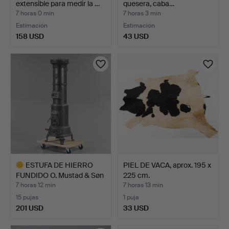
extensible para medir la …
quesera, caba…
7 horas 0 min
7 horas 3 min
Estimación
Estimación
158 USD
43 USD
ESTUFA DE HIERRO
PIEL DE VACA, aprox. 195 x
FUNDIDO O. Mustad & Søn
225 cm.
A…
7 horas 12 min
7 horas 13 min
15 pujas
1 puja
201 USD
33 USD
Lote