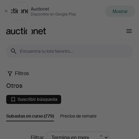
Auctionet
Mostrar
Cerrar
Disponible en Google Play
Auctionet.com
Filtros
Otros
Otros
Suscribir búsqueda
Subastas en curso
(779)
Precios de remate
Subastas
Filtrar