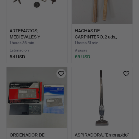
ARTEFACTOS;
HACHAS DE
MEDIEVALES Y
CARPINTERO, 2 uds.,
POSTERIORES, INCL…
madera/metal…
1 horas 36 min
1 horas 51 min
Estimación
9 pujas
54 USD
69 USD
ORDENADOR DE
ASPIRADORA, "Ergorapido"