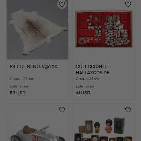
seleccionado
PIEL DE RENO, siglo XX.
COLECCIÓN DE
HALLAZGOS DE
DETECTOR Y ARTEF…
7 horas 21 min
7 horas 31 min
Estimación
Estimación
53 USD
41 USD