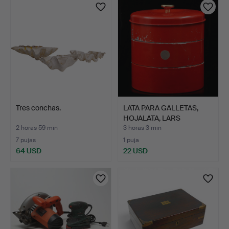
Tres conchas.
LATA PARA GALLETAS,
HOJALATA, LARS
LALLERS…
2 horas 59 min
3 horas 3 min
7 pujas
1 puja
64 USD
22 USD