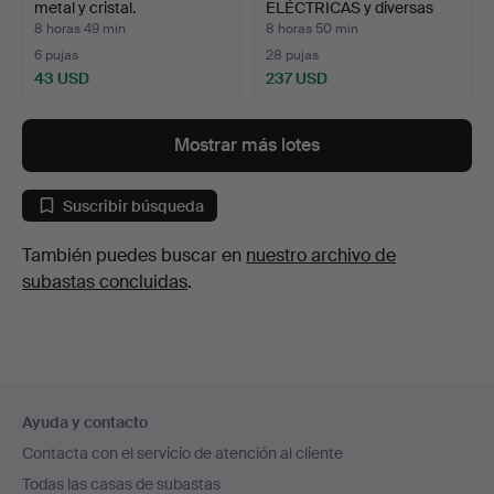
metal y cristal.
ELÉCTRICAS y diversas
herrami…
8 horas 49 min
8 horas 50 min
6 pujas
28 pujas
43 USD
237 USD
Mostrar más lotes
Suscribir búsqueda
También puedes buscar en
nuestro archivo de
subastas concluidas
.
Navegación
Ayuda y contacto
en
Contacta con el servicio de atención al cliente
el
Todas las casas de subastas