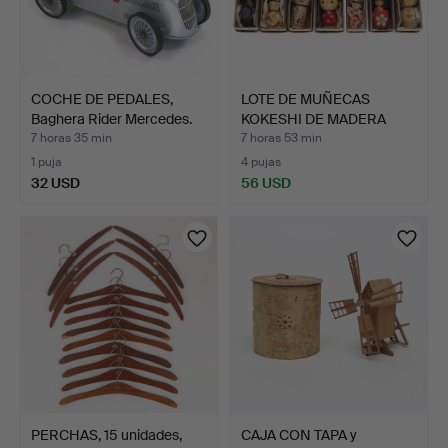
COCHE DE PEDALES,
LOTE DE MUÑECAS
Baghera Rider Mercedes.
KOKESHI DE MADERA
JAPONESA…
7 horas 35 min
7 horas 53 min
1 puja
4 pujas
32 USD
56 USD
PERCHAS, 15 unidades,
CAJA CON TAPA y