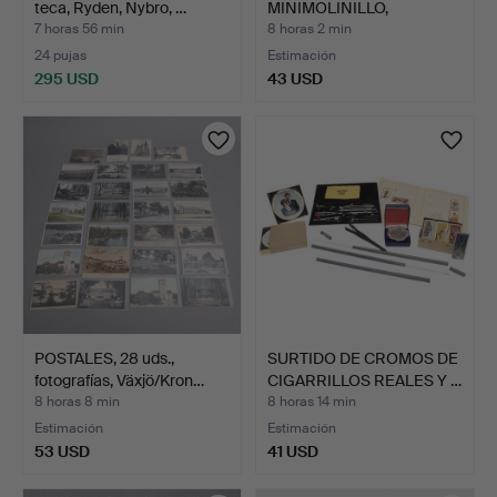
teca, Ryden, Nybro, …
MINIMOLINILLO,
madera/cort…
7 horas 56 min
8 horas 2 min
24 pujas
Estimación
295 USD
43 USD
POSTALES, 28 uds.,
SURTIDO DE CROMOS DE
fotografías, Växjö/Kron…
CIGARRILLOS REALES Y …
8 horas 8 min
8 horas 14 min
Estimación
Estimación
53 USD
41 USD