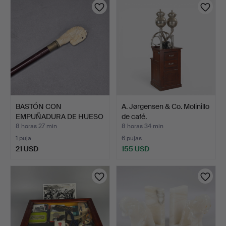
BASTÓN CON
A. Jørgensen & Co. Molinillo
EMPUÑADURA DE HUESO
de café.
TALLADO.
8 horas 27 min
8 horas 34 min
1 puja
6 pujas
21 USD
155 USD