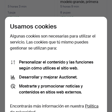
modelo grande, primera
mi…
5 horas 3 min
5 horas 9 min
1 puja
8 pujas
37 USD
158 USD
Usamos cookies
Algunas cookies son necesarias para utilizar el
servicio. Las cookies que tú mismo puedes
gestionar se utilizan para:
Personalizar el contenido y las funciones
según cómo utilices el sitio web.
Desarrollar y mejorar Auctionet.
SAMSUNG 48" Full HD Flat
TELÉFONO DE BAQUELITA
Smart TV.
NEGRO.
Mostrarte y promocionar noticias y
5 horas 15 min
5 horas 17 min
contenidos en sitios web externos.
5 pujas
Estimación
58 USD
41 USD
Encontrarás más información en nuestra
Política