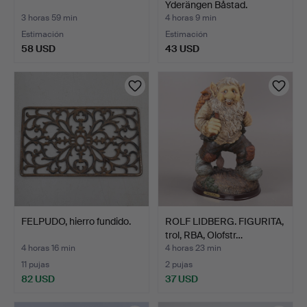
Yderängen Båstad.
3 horas 59 min
4 horas 9 min
Estimación
Estimación
58 USD
43 USD
FELPUDO, hierro fundido.
ROLF LIDBERG. FIGURITA,
trol, RBA, Olofstr…
4 horas 16 min
4 horas 23 min
11 pujas
2 pujas
82 USD
37 USD