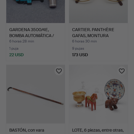
GARDENA 3500/4E,
CARTIER. PANTHÈRE
BOMBA AUTOMÁTICA /
GAFAS, MONTURA
BOMBA …
DORADA, 1…
6 horas 28 min
6 horas 30 min
1 puja
9 pujas
22 USD
173 USD
BASTÓN, con vara
LOTE, 6 piezas, entre otras,