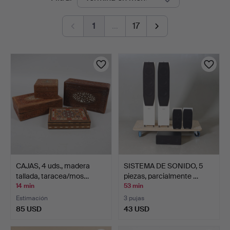
en
1
…
17
curso
CAJAS, 4 uds., madera
SISTEMA DE SONIDO, 5
tallada, taracea/mos…
piezas, parcialmente …
14 min
53 min
Estimación
3 pujas
85 USD
43 USD