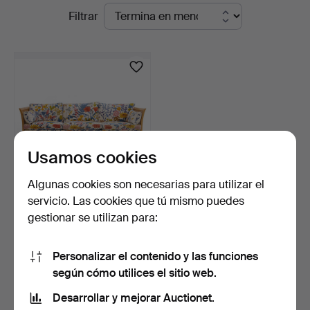
Subastas
Filtrar
en
en
Crafoord
curso
Auktioner
Stockholm
Usamos cookies
Algunas cookies son necesarias para utilizar el
servicio. Las cookies que tú mismo puedes
ARNE NORELL. Sofá,
gestionar se utilizan para:
"Rotang", Norell möbler…
17 días
5 pujas
Personalizar el contenido y las funciones
422 USD
según cómo utilices el sitio web.
Desarrollar y mejorar Auctionet.
Suscribir búsqueda