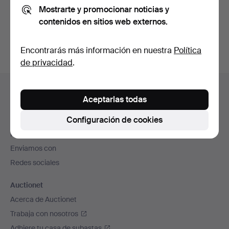
Mostrarte y promocionar noticias y
También puedes buscar en
nuestro archivo de
contenidos en sitios web externos.
subastas concluidas
.
Encontrarás más información en nuestra
Política
de privacidad
.
Navegación
Ayuda y contacto
en
Aceptarlas todas
Contacta con el servicio de atención al cliente
el
Configuración de cookies
Todas las casas de subastas
pie
Modos de pago
de
Enviamos con
página
Redes sociales
Auctionet
Acerca de Auctionet
Trabaja con nosotros
Adhiere tu casa de subastas