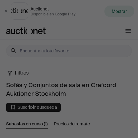
Auctionet
Mostrar
Cerrar
Disponible en Google Play
Auctionet.com
Filtros
Sofás
Sofás y Conjuntos de sala en Crafoord
y
Auktioner Stockholm
Conjuntos
Suscribir búsqueda
de
Subastas en curso
(1)
Precios de remate
sala