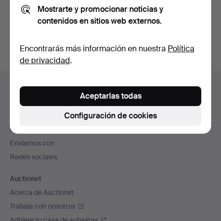
Mostrarte y promocionar noticias y
También puedes buscar en
nuestro archivo de
contenidos en sitios web externos.
subastas concluidas
.
Encontrarás más información en nuestra
Política
de privacidad
.
Navegación
Ayuda y contacto
en
Aceptarlas todas
Contacta con el servicio de atención al cliente
el
Configuración de cookies
Todas las casas de subastas
pie
Modos de pago
de
Enviamos con
página
Redes sociales
Auctionet
Acerca de Auctionet
Trabaja con nosotros
Adhiere tu casa de subastas