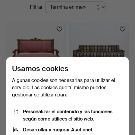
Subastas
Filtrar
en
en
TOKA
curso
Auktionshus
Usamos cookies
Algunas cookies son necesarias para utilizar el
servicio. Las cookies que tú mismo puedes
SOFÁ - Madera y textil.
SOFÁ CAMA - década de
gestionar se utilizan para:
1970.
8 días
8 días
Estimación
1 puja
Personalizar el contenido y las funciones
158 USD
32 USD
según cómo utilices el sitio web.
Desarrollar y mejorar Auctionet.
Suscribir búsqueda