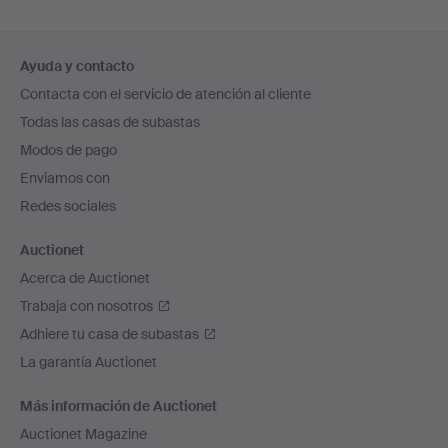
Navegación
Ayuda y contacto
en
Contacta con el servicio de atención al cliente
el
Todas las casas de subastas
pie
Modos de pago
de
Enviamos con
página
Redes sociales
Auctionet
Acerca de Auctionet
Trabaja con nosotros
Adhiere tu casa de subastas
La garantía Auctionet
Más información de Auctionet
Auctionet Magazine