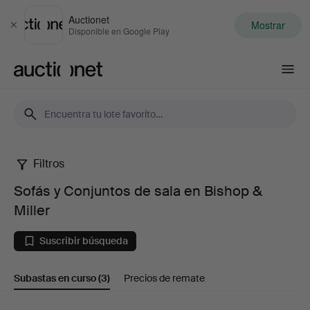
Auctionet
Mostrar
Cerrar
Disponible en Google Play
Auctionet.com
Filtros
Sofás
Sofás y Conjuntos de sala en Bishop &
y
Miller
Conjuntos
Suscribir búsqueda
de
Subastas en curso
(3)
Precios de remate
sala