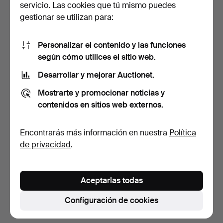
servicio. Las cookies que tú mismo puedes
gestionar se utilizan para:
Personalizar el contenido y las funciones
según cómo utilices el sitio web.
Desarrollar y mejorar Auctionet.
ESCAÑO DE ROBLE DEL
Mostrarte y promocionar noticias y
SIGLO XX.
contenidos en sitios web externos.
5 días
Estimación
Encontrarás más información en nuestra
Política
68 USD
de privacidad
.
Suscribir búsqueda
Aceptarlas todas
También puedes buscar en
nuestro archivo de
subastas concluidas
.
Configuración de cookies