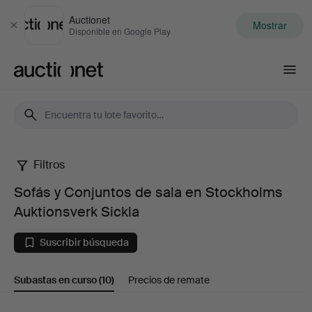
Auctionet
Mostrar
Cerrar
Disponible en Google Play
Auctionet.com
Filtros
Sofás
Sofás y Conjuntos de sala en Stockholms
y
Auktionsverk Sickla
Conjuntos
Suscribir búsqueda
de
Subastas en curso
(10)
Precios de remate
sala