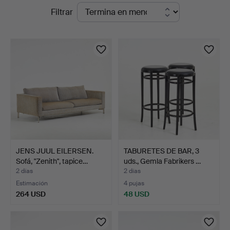
Subastas
Filtrar
en
en
Stockholms
curso
Auktionsverk
Sickla
JENS JUUL EILERSEN.
TABURETES DE BAR, 3
Sofá, "Zenith", tapice…
uds., Gemla Fabrikers …
2 días
2 días
Estimación
4 pujas
264 USD
48 USD