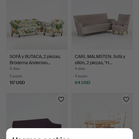
SOFÁ y BUTACA, 2 piezas,
CARL MALMSTEN. Sofá y
Bröderna Andersso…
sillón, 2 piezas, "H…
3 días
4 días
3 pujas
4 pujas
117 USD
64 USD