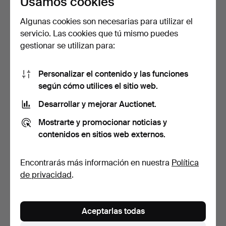
Usamos cookies
Algunas cookies son necesarias para utilizar el
servicio. Las cookies que tú mismo puedes
TUULA FALK. Sofá, "Ell",
CONJUNTO DE ASIENTOS.
gestionar se utilizan para:
contemporáneo, ta…
7 piezas, mesa y sil…
4 días
5 días
Estimación
Estimación
Personalizar el contenido y las funciones
528 USD
317 USD
según cómo utilices el sitio web.
Desarrollar y mejorar Auctionet.
Mostrarte y promocionar noticias y
contenidos en sitios web externos.
Encontrarás más información en nuestra
Política
de privacidad
.
SOFÁ/DIVÁN, "Hissbro",
CONJUNTO DE ASIENTOS.
Aceptarlas todas
IKEA, 1999.
3 piezas, estilo gus…
6 días
7 días