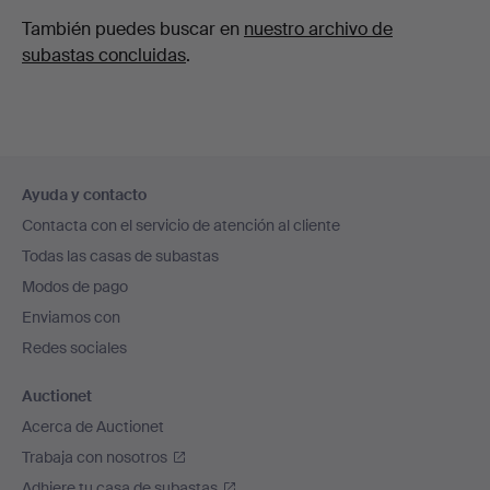
También puedes buscar en
nuestro archivo de
subastas concluidas
.
Navegación
Ayuda y contacto
en
Contacta con el servicio de atención al cliente
el
Todas las casas de subastas
pie
Modos de pago
de
Enviamos con
página
Redes sociales
Auctionet
Acerca de Auctionet
Trabaja con nosotros
Adhiere tu casa de subastas