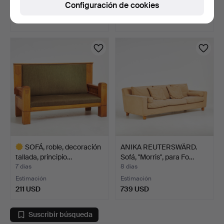
Configuración de cookies
Estimación
Estimación
844 USD
159 USD
SOFÁ, roble, decoración
ANIKA REUTERSWÄRD.
tallada, principio…
Sofá, "Morris", para Fo…
7 días
8 días
Estimación
Estimación
211 USD
739 USD
Lote
seleccionado
Suscribir búsqueda