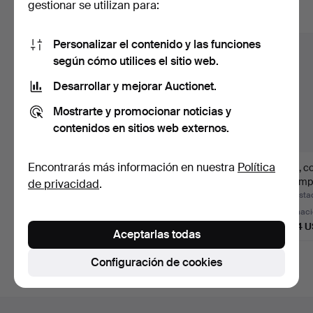
gestionar se utilizan para:
Mostrar todos los lotes
Personalizar el contenido y las funciones
según cómo utilices el sitio web.
Desarrollar y mejorar Auctionet.
Mostrarte y promocionar noticias y
contenidos en sitios web externos.
Encontrarás más información en nuestra
Política
Sofá de diseño JOOP!
Banqueta de pie de
Sofá, co
en piel auténtica, ta…
cama, estructura de
estamp
de privacidad
.
mad…
Subastado 23 jul 2026
Subastado 23 jul 2026
Subastad
Estimación
Estimación
Estimac
2.542 USD
1.849 USD
1.734 
Aceptarlas todas
Configuración de cookies
Navegación