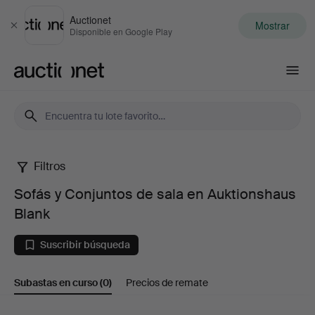
Auctionet
Mostrar
Cerrar
Disponible en Google Play
Auctionet.com
Filtros
Sofás
Sofás y Conjuntos de sala en Auktionshaus
y
Blank
Conjuntos
Suscribir búsqueda
de
Subastas en curso
(0)
Precios de remate
sala