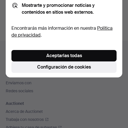
Mostrarte y promocionar noticias y
También puedes buscar en
nuestro archivo de
contenidos en sitios web externos.
subastas concluidas
.
Encontrarás más información en nuestra
Política
de privacidad
.
Navegación
Ayuda y contacto
en
Aceptarlas todas
Contacta con el servicio de atención al cliente
el
Configuración de cookies
Todas las casas de subastas
pie
Modos de pago
de
Enviamos con
página
Redes sociales
Auctionet
Acerca de Auctionet
Trabaja con nosotros
Adhiere tu casa de subastas