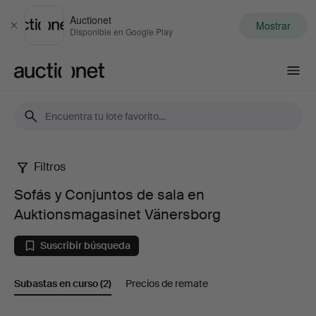
Auctionet
Mostrar
Cerrar
Disponible en Google Play
Auctionet.com
Filtros
Sofás
Sofás y Conjuntos de sala en
y
Auktionsmagasinet Vänersborg
Conjuntos
Suscribir búsqueda
de
Subastas en curso
(2)
Precios de remate
sala