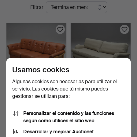
Subastas
Filtrar
en
en
Auktionsmagasinet
curso
Vänersborg
Usamos cookies
Algunas cookies son necesarias para utilizar el
servicio. Las cookies que tú mismo puedes
SOFÁ, 3 plazas, ratán,
SOFÁ, modelo Howard,
gestionar se utilizan para:
cojines de cuero, U…
siglo XXI.
9 días
9 días
Estimación
Estimación
Personalizar el contenido y las funciones
158 USD
106 USD
según cómo utilices el sitio web.
Desarrollar y mejorar Auctionet.
Suscribir búsqueda