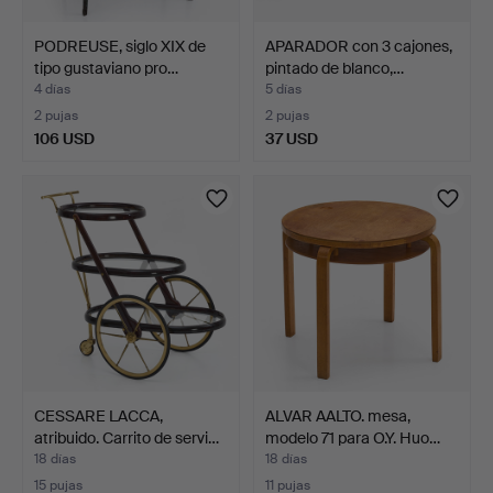
PODREUSE, siglo XIX de
APARADOR con 3 cajones,
tipo gustaviano pro…
pintado de blanco,…
4 días
5 días
2 pujas
2 pujas
106 USD
37 USD
CESSARE LACCA,
ALVAR AALTO. mesa,
atribuido. Carrito de servi…
modelo 71 para O.Y. Huo…
18 días
18 días
15 pujas
11 pujas