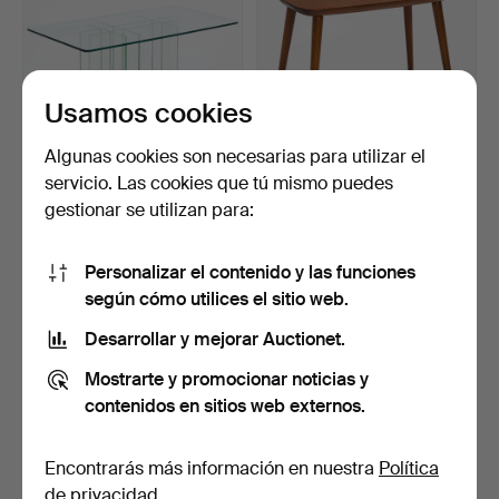
Usamos cookies
Algunas cookies son necesarias para utilizar el
MESA DE CENTRO, cristal,
GÖRAN MALMVALL (1917–
servicio. Las cookies que tú mismo puedes
base de acrílico,…
2001). Mesa de centro…
gestionar se utilizan para:
18 días
18 días
3 pujas
Estimación
106 USD
159 USD
Personalizar el contenido y las funciones
según cómo utilices el sitio web.
Desarrollar y mejorar Auctionet.
Mostrarte y promocionar noticias y
contenidos en sitios web externos.
Encontrarás más información en nuestra
Política
de privacidad
.