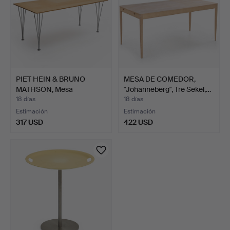
PIET HEIN & BRUNO
MESA DE COMEDOR,
MATHSON, Mesa
"Johanneberg", Tre Sekel,…
"Superelli…
18 días
18 días
Estimación
Estimación
317 USD
422 USD