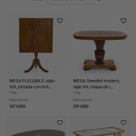
en
curso
MESA PLEGABLE, siglo
MESA, Swedish modern,
XIX, pintada con imit…
siglo XX, chapa de r…
1 día
1 día
Estimación
Estimación
127 USD
211 USD