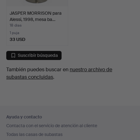
JASPER MORRISON para
Alessi, 1998, mesa ba…
18 días
1 puja
33 USD
Suscribir búsqueda
También puedes buscar en
nuestro archivo de
subastas concluidas
.
Navegación
Ayuda y contacto
en
Contacta con el servicio de atención al cliente
el
Todas las casas de subastas
pie