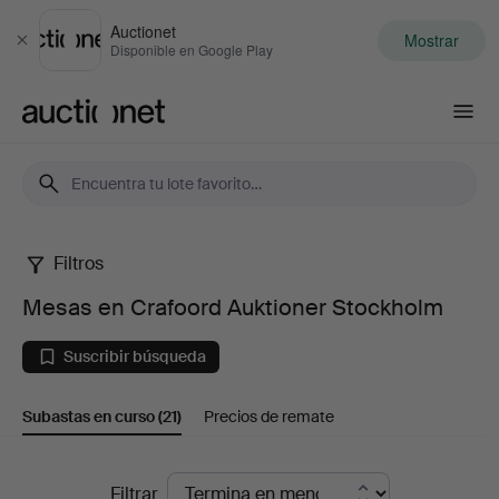
Auctionet
Mostrar
Cerrar
Disponible en Google Play
Auctionet.com
Filtros
Mesas
Mesas en Crafoord Auktioner Stockholm
en
Suscribir búsqueda
Crafoord
Subastas en curso
(21)
Precios de remate
Auktioner
Stockholm
Subastas
Filtrar