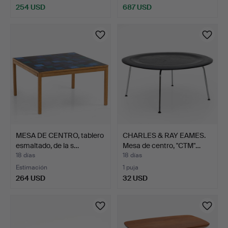
254 USD
687 USD
MESA DE CENTRO, tablero
CHARLES & RAY EAMES.
esmaltado, de la s…
Mesa de centro, "CTM"…
18 días
18 días
Estimación
1 puja
264 USD
32 USD