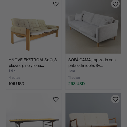
YNGVE EKSTRÖM. Sofá, 3
SOFÁ CAMA, tapizado con
plazas, pino y lona…
patas de roble, Sv…
1 día
1 día
4 pujas
11 pujas
106 USD
263 USD