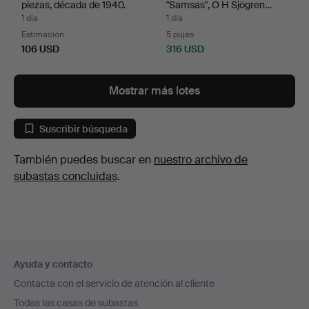
piezas, década de 1940.
"Samsas", O H Sjögren…
1 día
1 día
Estimación
5 pujas
106 USD
316 USD
Mostrar más lotes
Suscribir búsqueda
También puedes buscar en
nuestro archivo de
subastas concluidas
.
Navegación
Ayuda y contacto
en
Contacta con el servicio de atención al cliente
el
Todas las casas de subastas