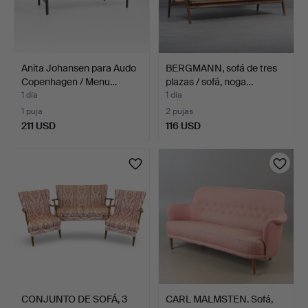
Anita Johansen para Audo
BERGMANN, sofá de tres
Copenhagen / Menu…
plazas / sofá, noga…
1 día
1 día
1 puja
2 pujas
211 USD
116 USD
CONJUNTO DE SOFÁ, 3
CARL MALMSTEN. Sofá,