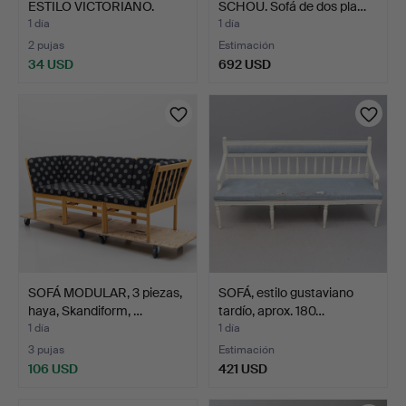
ESTILO VICTORIANO.
SCHOU. Sofá de dos pla…
1 día
1 día
2 pujas
Estimación
34 USD
692 USD
SOFÁ MODULAR, 3 piezas,
SOFÁ, estilo gustaviano
haya, Skandiform, …
tardío, aprox. 180…
1 día
1 día
3 pujas
Estimación
106 USD
421 USD