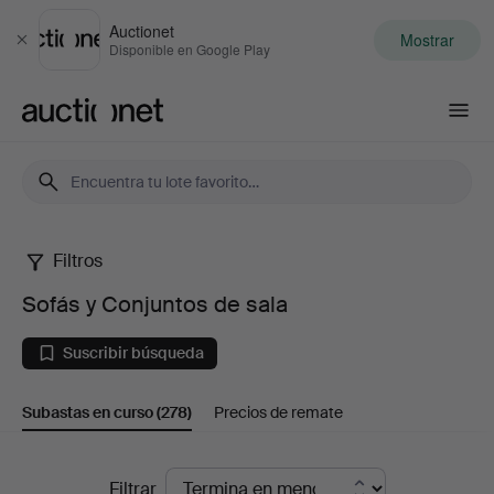
Auctionet
Mostrar
Cerrar
Disponible en Google Play
Auctionet.com
Filtros
Sofás
Sofás y Conjuntos de sala
y
Suscribir búsqueda
Conjuntos
Subastas en curso
(278)
Precios de remate
de
sala
Subastas
Filtrar