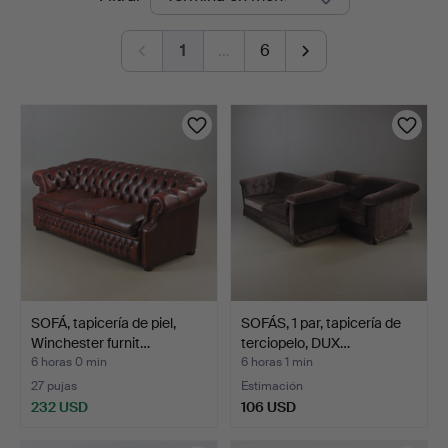
en
1
…
6
curso
SOFÁ, tapicería de piel,
SOFÁS, 1 par, tapicería de
Winchester furnit…
terciopelo, DUX…
6 horas 0 min
6 horas 1 min
27 pujas
Estimación
232 USD
106 USD