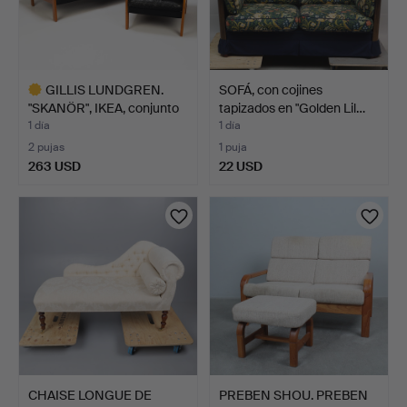
GILLIS LUNDGREN.
SOFÁ, con cojines
"SKANÖR", IKEA, conjunto
tapizados en "Golden Lil…
…
1 día
1 día
2 pujas
1 puja
263 USD
22 USD
Lote
seleccionado
CHAISE LONGUE DE
PREBEN SHOU. PREBEN