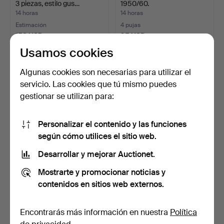
3 piezas, estilo gus…
1950/60.
14 horas
14 horas
Estimación
4 pujas
158 USD
95 USD
Usamos cookies
Algunas cookies son necesarias para utilizar el
servicio. Las cookies que tú mismo puedes
gestionar se utilizan para:
Personalizar el contenido y las funciones
según cómo utilices el sitio web.
Desarrollar y mejorar Auctionet.
CARL MALMSTEN.
BØRGE MOGENSEN.
"Visingsö", sofá para AB
Fredericia Stolefabrik. So…
Mostrarte y promocionar noticias y
OH…
15 horas
15 horas
contenidos en sitios web externos.
20 pujas
3 pujas
465 USD
62 USD
Encontrarás más información en nuestra
Política