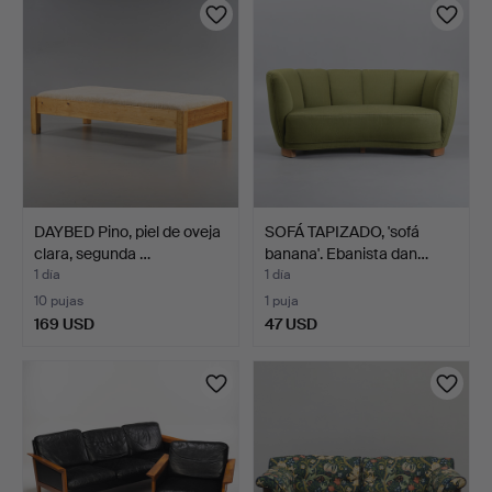
DAYBED Pino, piel de oveja
SOFÁ TAPIZADO, 'sofá
clara, segunda …
banana'. Ebanista dan…
1 día
1 día
10 pujas
1 puja
169 USD
47 USD