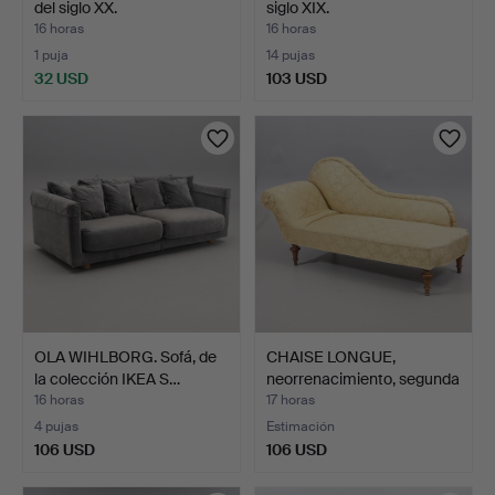
del siglo XX.
siglo XIX.
16 horas
16 horas
1 puja
14 pujas
32 USD
103 USD
OLA WIHLBORG. Sofá, de
CHAISE LONGUE,
la colección IKEA S…
neorrenacimiento, segunda
m…
16 horas
17 horas
4 pujas
Estimación
106 USD
106 USD