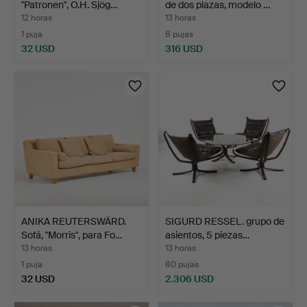
"Patronen", O.H. Sjög…
de dos plazas, modelo …
12 horas
13 horas
1 puja
8 pujas
32 USD
316 USD
ANIKA REUTERSWÄRD.
SIGURD RESSEL. grupo de
Sofá, "Morris", para Fo…
asientos, 5 piezas…
13 horas
13 horas
1 puja
80 pujas
32 USD
2.306 USD