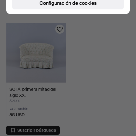
Configuración de cookies
4 pujas
Estimación
116 USD
263 USD
SOFÁ, primera mitad del
siglo XX.
5 días
Estimación
85 USD
Suscribir búsqueda