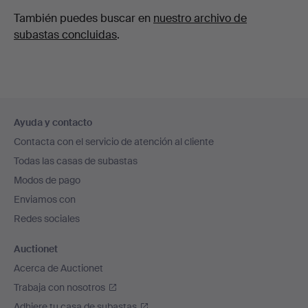
También puedes buscar en
nuestro archivo de
subastas concluidas
.
Navegación
Ayuda y contacto
en
Contacta con el servicio de atención al cliente
el
Todas las casas de subastas
pie
Modos de pago
de
Enviamos con
página
Redes sociales
Auctionet
Acerca de Auctionet
Trabaja con nosotros
Adhiere tu casa de subastas