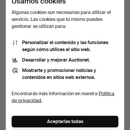
Usamos cookies
Algunas cookies son necesarias para utilizar el
servicio. Las cookies que tú mismo puedes
JENS AMUNDSEN. sofá,
JENS AMUNDSEN. sofá,
gestionar se utilizan para:
acero con tapicería d…
acero con tapicería d…
5 días
5 días
Estimación
Estimación
Personalizar el contenido y las funciones
106 USD
211 USD
según cómo utilices el sitio web.
Desarrollar y mejorar Auctionet.
Mostrarte y promocionar noticias y
contenidos en sitios web externos.
Encontrarás más información en nuestra
Política
de privacidad
.
SOFÁ, madera tallada y
JENS AMUNDSEN. sofá,
Aceptarlas todas
pintada, estilo gus…
acero con tapicería d…
5 días
5 días