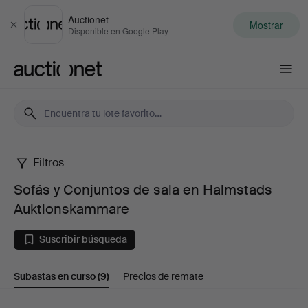
Auctionet
Mostrar
Cerrar
Disponible en Google Play
Auctionet.com
Filtros
Sofás
Sofás y Conjuntos de sala en Halmstads
y
Auktionskammare
Conjuntos
Suscribir búsqueda
de
Subastas en curso
(9)
Precios de remate
sala