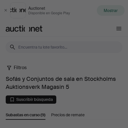
Auctionet
Mostrar
Cerrar
Disponible en Google Play
Auctionet.com
Filtros
Sofás
Sofás y Conjuntos de sala en Stockholms
y
Auktionsverk Magasin 5
Conjuntos
Suscribir búsqueda
de
Subastas en curso
(9)
Precios de remate
sala