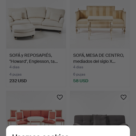
SOFÁ y REPOSAPIÉS,
SOFÁ, MESA DE CENTRO,
"Howard", Englesson, ta…
mediados del siglo X…
4 días
4 días
4 pujas
6 pujas
232 USD
58 USD