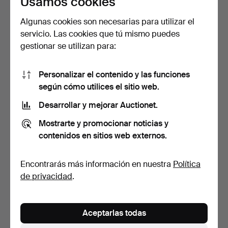
Usamos cookies
Algunas cookies son necesarias para utilizar el
servicio. Las cookies que tú mismo puedes
CONJUNTO DE ASIENTOS,
PASCAL MOURGUE. Sofá
gestionar se utilizan para:
8 piezas, estilo gus…
convertible en diván,…
5 días
6 días
Estimación
4 pujas
Personalizar el contenido y las funciones
1.051 USD
116 USD
según cómo utilices el sitio web.
Desarrollar y mejorar Auctionet.
Mostrarte y promocionar noticias y
contenidos en sitios web externos.
Encontrarás más información en nuestra
Política
de privacidad
.
ÅKE FRIBYTER. sofá y dos
MICHEL DUCAROY. "Togo";
Aceptarlas todas
sillones, 3 pieza…
sofá, Ligne Roset,…
6 días
6 días