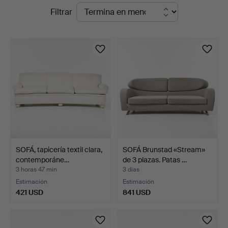
Subastas
Filtrar
en
en
Stockholms
curso
Auktionsverk
Magasin
5
SOFÁ, tapicería textil clara,
SOFÁ Brunstad «Stream»
contemporáne…
de 3 plazas. Patas …
3 horas 47 min
3 días
Estimación
Estimación
421 USD
841 USD