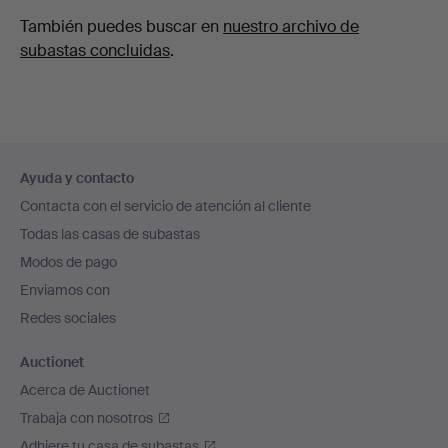
También puedes buscar en
nuestro archivo de
subastas concluidas
.
Navegación
Ayuda y contacto
en
Contacta con el servicio de atención al cliente
el
Todas las casas de subastas
pie
Modos de pago
de
Enviamos con
página
Redes sociales
Auctionet
Acerca de Auctionet
Trabaja con nosotros
Adhiere tu casa de subastas