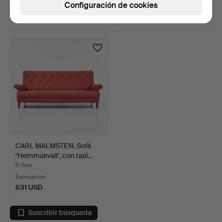
Configuración de cookies
5 pujas
11 pujas
232 USD
1.314 USD
CARL MALMSTEN. Sofá
"Hemmakväll", con tapi…
6 días
Estimación
631 USD
Suscribir búsqueda