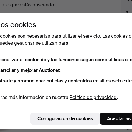
en
on lo que estás buscando.
urso
az clic en
Suscribir búsqueda
y recibirás un
os cookies
orreo tan pronto como dispongamos del lote.
cookies son necesarias para utilizar el servicio. Las cookies q
edes gestionar se utilizan para:
sonalizar el contenido y las funciones según cómo utilices el s
 nuestro archivo que coinciden con tu b
arrollar y mejorar Auctionet.
trarte y promocionar noticias y contenidos en sitios web exte
rás más información en nuestra
Política de privacidad
.
Configuración de cookies
Aceptarlas