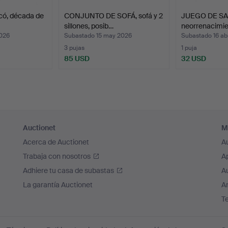
có, década de
CONJUNTO DE SOFÁ, sofá y 2
JUEGO DE SAL
sillones, posib…
neorrenacimi
2026
Subastado 15 may 2026
Subastado 16 ab
3 pujas
1 puja
85 USD
32 USD
Auctionet
M
Acerca de Auctionet
A
Trabaja con nosotros
A
Adhiere tu casa de subastas
A
La garantía Auctionet
Ar
T