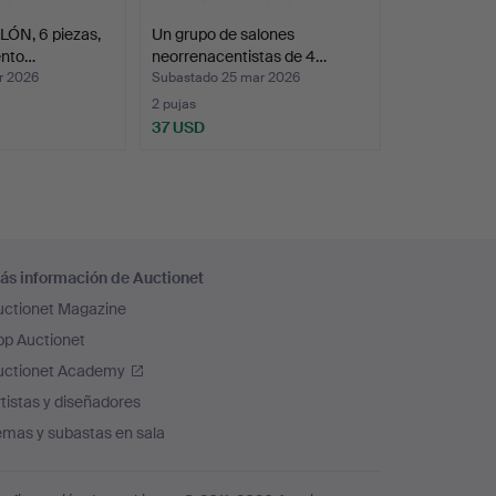
ÓN, 6 piezas,
Un grupo de salones
ento…
neorrenacentistas de 4…
r 2026
Subastado 25 mar 2026
2 pujas
37 USD
ás información de Auctionet
uctionet Magazine
pp Auctionet
uctionet Academy
tistas y diseñadores
emas y subastas en sala