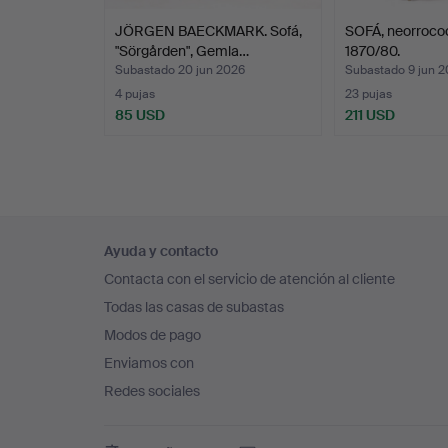
JÖRGEN BAECKMARK. Sofá,
SOFÁ, neorroco
"Sörgården", Gemla…
1870/80.
Subastado 20 jun 2026
Subastado 9 jun 
4 pujas
23 pujas
85 USD
211 USD
Navegación
Ayuda y contacto
en
Contacta con el servicio de atención al cliente
el
Todas las casas de subastas
pie
Modos de pago
de
Enviamos con
página
Redes sociales