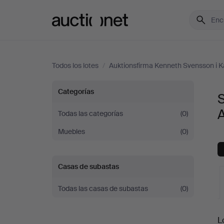
Auctionet.com
Todos los lotes
/
Auktionsfirma Kenneth Svensson i 
Sofás
Categorías
S
y
Todas las categorías
(0)
Muebles
(0)
Conjuntos
de
Casas de subastas
sala
Todas las casas de subastas
(0)
en
S
L