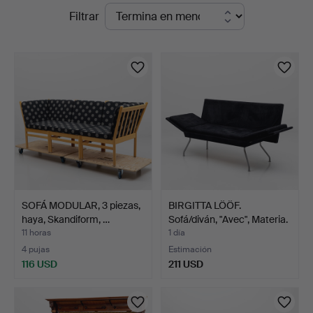
Subastas
Filtrar
en
en
Auktionshuset
curso
Kolonn
SOFÁ MODULAR, 3 piezas,
BIRGITTA LÖÖF.
haya, Skandiform, …
Sofá/diván, "Avec", Materia.
11 horas
1 día
4 pujas
Estimación
116 USD
211 USD