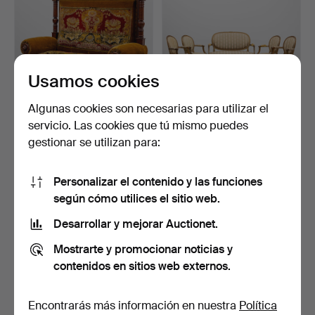
Usamos cookies
Algunas cookies son necesarias para utilizar el
servicio. Las cookies que tú mismo puedes
SOFÁ DE PANEL,
JUEGO DE SALÓN, 5
gestionar se utilizan para:
neorrenacimiento, siglo
piezas, sillones y sofá,…
XIX.
1 día
6 días
1 puja
Estimación
Personalizar el contenido y las funciones
37 USD
526 USD
según cómo utilices el sitio web.
Desarrollar y mejorar Auctionet.
Mostrarte y promocionar noticias y
contenidos en sitios web externos.
Encontrarás más información en nuestra
Política