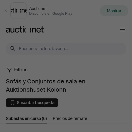
Auctionet
Mostrar
Cerrar
Disponible en Google Play
Auctionet.com
Filtros
Sofás
Sofás y Conjuntos de sala en
y
Auktionshuset Kolonn
Conjuntos
Suscribir búsqueda
de
Subastas en curso
(6)
Precios de remate
sala