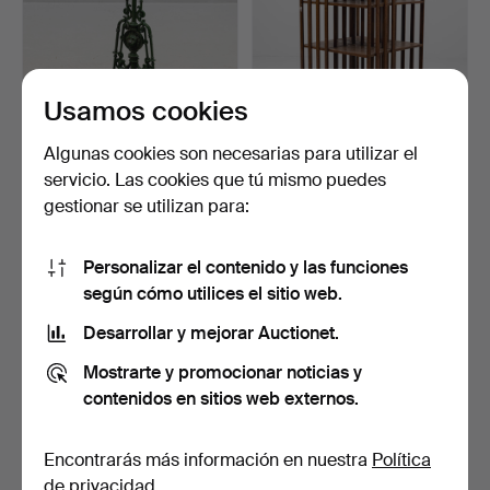
Usamos cookies
Algunas cookies son necesarias para utilizar el
PARAGÜERO/PORTABAST
ESTANTERÍA GIRATORIA,
servicio. Las cookies que tú mismo puedes
ONES, hierro fundido, s…
roble, principios de…
gestionar se utilizan para:
6 días
8 días
Estimación
19 pujas
159 USD
275 USD
Personalizar el contenido y las funciones
según cómo utilices el sitio web.
Desarrollar y mejorar Auctionet.
Mostrarte y promocionar noticias y
contenidos en sitios web externos.
Encontrarás más información en nuestra
Política
de privacidad
.