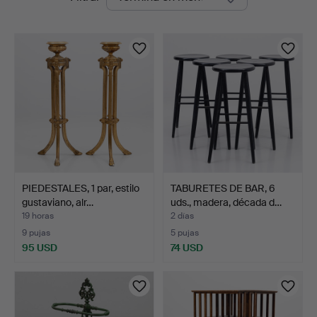
en
curso
PIEDESTALES, 1 par, estilo
TABURETES DE BAR, 6
gustaviano, alr…
uds., madera, década d…
19 horas
2 días
9 pujas
5 pujas
95 USD
74 USD