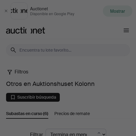
Auctionet
Mostrar
Cerrar
Disponible en Google Play
Auctionet.com
Filtros
Otros
Otros en Auktionshuset Kolonn
en
Suscribir búsqueda
Auktionshuset
Subastas en curso
(6)
Precios de remate
Kolonn
Subastas
Filtrar