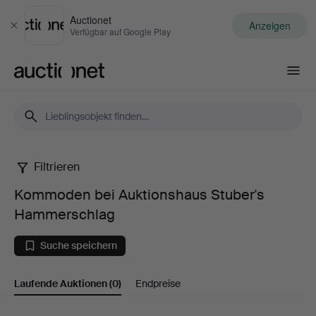
Auctionet
Anzeigen
Schließen
Verfügbar auf Google Play
Auctionet.com
Filtrieren
Kommoden
Kommoden bei Auktionshaus Stuber's
bei
Hammerschlag
Auktionshaus
Suche speichern
Stuber's
Laufende Auktionen
(0)
Endpreise
Hammerschlag