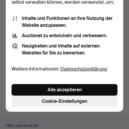
Alle Objekte anzeigen
selbst verwalten können, werden verwendet, um:
Inhalte und Funktionen an Ihre Nutzung der
Website anzupassen.
Auctionet zu entwickeln und verbessern.
Neuigkeiten und Inhalte auf externen
Websites für Sie zu bewerben.
SIDEBOARD /
KOMMODE AUS EICHE
Weitere Informationen:
Datenschutzerklärung
IM JUGENDSTI…
Beendet 17. Mai 2026
Schätzwert
145 USD
Alle akzeptieren
Cookie-Einstellungen
Fußzeilen-
Hilfe und Kontakt
Navigation